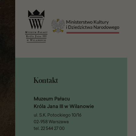
strony
Kontakt
Muzeum Pałacu
Króla Jana III w Wilanowie
ul. S.K. Potockiego 10/16
02-958 Warszawa
tel.
22 544 27 00