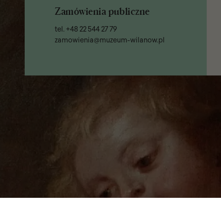
Zamówienia publiczne
tel.
+48 22 544 27 79
zamowienia@muzeum-wilanow.pl