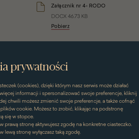
Załącznik nr 4- RODO
DOCX 46.73 KB
Pobierz
Załącznik nr 2- Wzór
umowy
ia prywatności
PDF 699.08 KB
Pobierz
steczek (cookies), dzięki którym nasz serwis może działać
więcej informacji i spersonalizować swoje preferencje, kliknij
Zapytanie Ofertowe
dej chwili możesz zmienić swoje preferencje, a także cofnąć
lików cookie. Możesz to zrobić, klikając na podstronę
PDF 584.12 KB
ą się w stopce.
Pobierz
w prawą stronę aktywujesz zgodę na konkretne ciasteczko.
w lewą stronę wyłączasz taką zgodę.