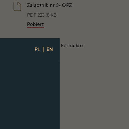
Załącznik nr 3- OPZ
PDF 223.18 KB
Pobierz
Załącznik nr 1- Formularz
|
PL
EN
oferty
DOCX 64.41 KB
Pobierz