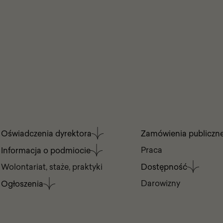
Menu
Oświadczenia dyrektora
Zamówienia publiczn
w
stopce
Praca
Informacja o podmiocie
Dostępność
Wolontariat, staże, praktyki
Darowizny
Ogłoszenia