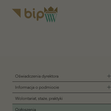
do menu
do
głównego
treści
Nawigacja
Oświadczenia dyrektora
BIP
Informacja o podmiocie
Wolontariat, staże, praktyki
Ogłoszenia