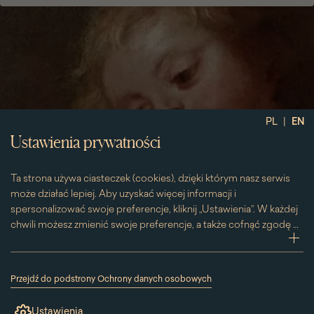
|
PL
EN
Ustawienia prywatności
Ta strona używa ciasteczek (cookies), dzięki którym nasz serwis
może działać lepiej. Aby uzyskać więcej informacji i
spersonalizować swoje preferencje, kliknij „Ustawienia”. W każdej
chwili możesz zmienić swoje preferencje, a także cofnąć zgodę na
używanie plików cookie. Możesz to zrobić, klikając na podstronę
zwi
„Cookies” znajdującą się w stopce.
Przesuwając suwak w prawą stronę aktywujesz zgodę na
Przejdź do podstrony Ochrony danych osobowych
konkretne ciasteczko. Przesuwając suwak w lewą stronę
(link
otworzy
wyłączasz taką zgodę.
Ustawienia
się