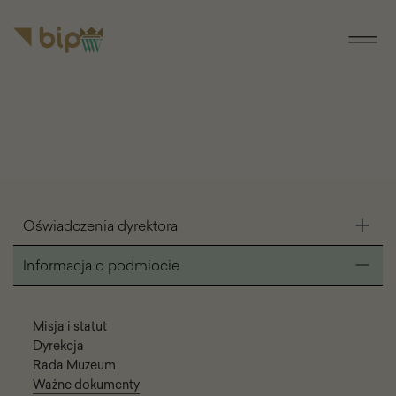
do menu
do
głównego
treści
Nawigacja
Oświadczenia dyrektora
BIP
Informacja o podmiocie
Misja i statut
Dyrekcja
Rada Muzeum
Ważne dokumenty