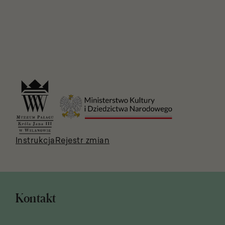
Stopka
strony
Instrukcja
Rejestr zmian
Kontakt