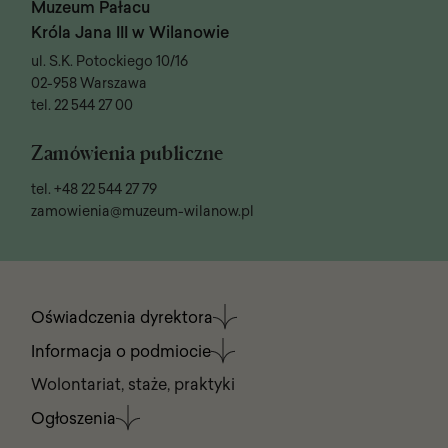
Muzeum Pałacu
Króla Jana III w Wilanowie
ul. S.K. Potockiego 10/16
02-958 Warszawa
tel.
22 544 27 00
Zamówienia publiczne
tel.
+48 22 544 27 79
zamowienia@muzeum-wilanow.pl
Menu
Oświadczenia dyrektora
w
stopce
Informacja o podmiocie
Wolontariat, staże, praktyki
Ogłoszenia