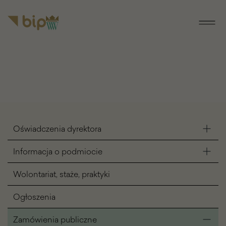
do menu
do
głównego
treści
Nawigacja
Oświadczenia dyrektora
BIP
Informacja o podmiocie
Wolontariat, staże, praktyki
Ogłoszenia
Zamówienia publiczne