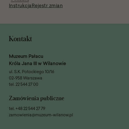
Instrukcja
Rejestr zmian
Kontakt
Muzeum Pałacu
Króla Jana III w Wilanowie
ul. S.K. Potockiego 10/16
02-958 Warszawa
tel.
22 544 27 00
Zamówienia publiczne
tel.
+48 22 544 27 79
zamowienia@muzeum-wilanow.pl