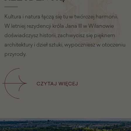
Kultura i natura łączą się tu w twórczej harmonii.
W letniej rezydencji króla Jana III w Wilanowie
doświadczysz historii, zachwycisz się pięknem
architektury i dzieł sztuki, wypoczniesz w otoczeniu
przyrody.
CZYTAJ WIĘCEJ
NA
TEMAT
POZNAJ
KRÓLEWSKĄ
REZYDENCJĘ