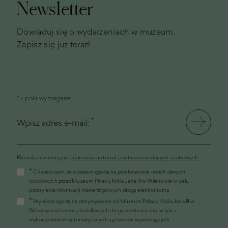
Newsletter
Dowiaduj się o wydarzeniach w muzeum.
Zapisz się już teraz!
* - pola wymagane
*
Wpisz adres e-mail:
Klauzula informacyjna.
Informacja na temat przetwarzania danych osobowych
(link
*
Oświadczam, że wyrażam zgodę na przetwarzanie moich danych
otworzy
osobowych przez Muzeum Pałacu Króla Jana III w Wilanowie w celu
się
przesyłania informacji marketingowych drogą elektroniczną
w
*
Wyrażam zgodę na otrzymywanie od Muzeum Pałacu Króla Jana III w
nowym
Wilanowie informacji handlowych drogą elektroniczną, w tym z
oknie)
wykorzystaniem automatycznych systemów wywołujących