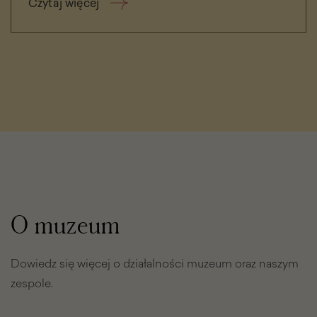
częścią tej historii!
Czytaj więcej
O muzeum
Dowiedz się więcej o działalności muzeum oraz naszym
zespole.