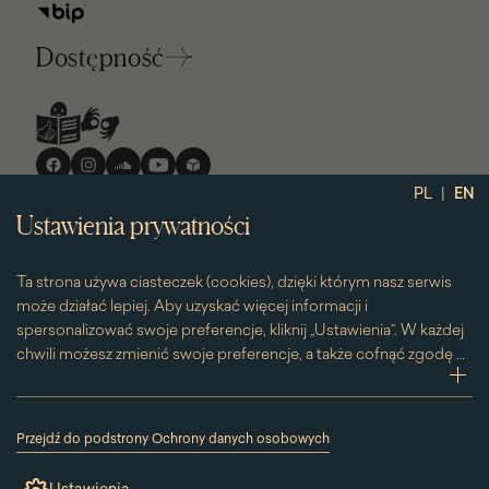
Dostępność
Media
społecznościowe
|
PL
EN
Ustawienia prywatności
Ta strona używa ciasteczek (cookies), dzięki którym nasz serwis
może działać lepiej. Aby uzyskać więcej informacji i
spersonalizować swoje preferencje, kliknij „Ustawienia”. W każdej
chwili możesz zmienić swoje preferencje, a także cofnąć zgodę na
używanie plików cookie. Możesz to zrobić, klikając na podstronę
zwi
„Cookies” znajdującą się w stopce.
Przesuwając suwak w prawą stronę aktywujesz zgodę na
Przejdź do podstrony Ochrony danych osobowych
konkretne ciasteczko. Przesuwając suwak w lewą stronę
(link
otworzy
wyłączasz taką zgodę.