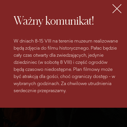
do
do menu
wyszukiwarki
treści
głównego
Bilety
MENU
Ważny komunikat!
W dniach 8-15 VIII na terenie muzeum realizowane
będą zdjęcia do filmu historycznego. Pałac będzie
cały czas otwarty dla zwiedzających, jedynie
dziedziniec (w sobotę 8 VIII) i część ogrodów
będą czasowo niedostępne. Plan filmowy może
być atrakcją dla gości, choć ograniczy dostęp - w
wybranych godzinach. Za chwilowe utrudnienia
serdecznie przepraszamy.