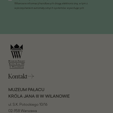
Wilanowie informacji handlowych drogą elektroniczną, w tym z
oknie)
wykorzystaniem automatycznych systemów wywołujących
Kontakt
MUZEUM PAŁACU
KRÓLA JANA III W WILANOWIE
ul. S.K. Potockiego 10/16
02-958 Warszawa