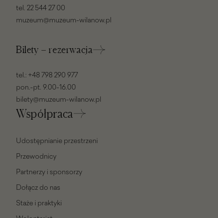
tel.
22 544 27 00
muzeum@muzeum-wilanow.pl
Bilety – rezerwacja
tel.:
+48 798 290 977
pon.-pt. 9.00-16.00
bilety@muzeum-wilanow.pl
Współpraca
Udostępnianie przestrzeni
Przewodnicy
Partnerzy i sponsorzy
Dołącz do nas
Staże i praktyki