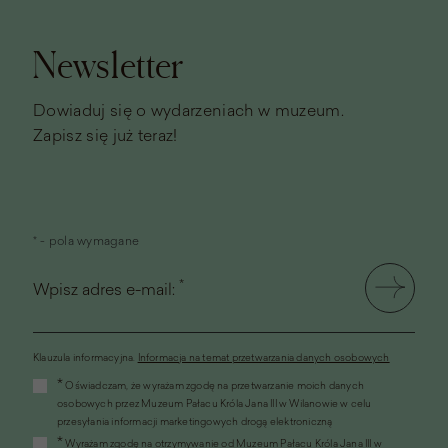
Stopka
strony
Newsletter
Dowiaduj się o wydarzeniach w muzeum.
Zapisz się już teraz!
* - pola wymagane
*
Wpisz adres e-mail:
Klauzula informacyjna.
Informacja na temat przetwarzania danych osobowych
(link
*
Oświadczam, że wyrażam zgodę na przetwarzanie moich danych
otworzy
osobowych przez Muzeum Pałacu Króla Jana III w Wilanowie w celu
się
przesyłania informacji marketingowych drogą elektroniczną
w
*
Wyrażam zgodę na otrzymywanie od Muzeum Pałacu Króla Jana III w
nowym