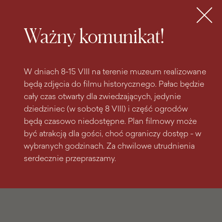
do
do menu
wyszukiwarki
treści
głównego
Bilety
MENU
Ważny komunikat!
W dniach 8-15 VIII na terenie muzeum realizowane
będą zdjęcia do filmu historycznego. Pałac będzie
cały czas otwarty dla zwiedzających, jedynie
dziedziniec (w sobotę 8 VIII) i część ogrodów
będą czasowo niedostępne. Plan filmowy może
być atrakcją dla gości, choć ograniczy dostęp - w
wybranych godzinach. Za chwilowe utrudnienia
serdecznie przepraszamy.