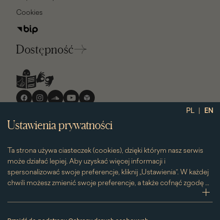
Cookies
Dostępność
Media
społecznościowe
|
PL
EN
Ustawienia prywatności
Ta strona używa ciasteczek (cookies), dzięki którym nasz serwis
może działać lepiej. Aby uzyskać więcej informacji i
spersonalizować swoje preferencje, kliknij „Ustawienia”. W każdej
chwili możesz zmienić swoje preferencje, a także cofnąć zgodę na
używanie plików cookie. Możesz to zrobić, klikając na podstronę
zwi
„Cookies” znajdującą się w stopce.
Przesuwając suwak w prawą stronę aktywujesz zgodę na