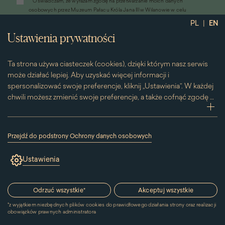
*
Oświadczam, że wyrażam zgodę na przetwarzanie moich danych
otworzy
osobowych przez Muzeum Pałacu Króla Jana III w Wilanowie w celu
się
przesyłania informacji marketingowych drogą elektroniczną
|
PL
EN
w
*
Wyrażam zgodę na otrzymywanie od Muzeum Pałacu Króla Jana III w
nowym
Ustawienia prywatności
Wilanowie informacji handlowych drogą elektroniczną, w tym z
oknie)
wykorzystaniem automatycznych systemów wywołujących
Ta strona używa ciasteczek (cookies), dzięki którym nasz serwis
może działać lepiej. Aby uzyskać więcej informacji i
spersonalizować swoje preferencje, kliknij „Ustawienia”. W każdej
chwili możesz zmienić swoje preferencje, a także cofnąć zgodę na
używanie plików cookie. Możesz to zrobić, klikając na podstronę
zwi
„Cookies” znajdującą się w stopce.
Przesuwając suwak w prawą stronę aktywujesz zgodę na
Przejdź do podstrony Ochrony danych osobowych
konkretne ciasteczko. Przesuwając suwak w lewą stronę
(link
otworzy
wyłączasz taką zgodę.
Ustawienia
się
w
nowym
Kontakt
oknie)
Odrzuć wszystkie
*
Akceptuj wszystkie
*
z wyjątkiem niezbędnych plików cookies do prawidłowego działania strony oraz realizacji
MUZEUM PAŁACU
obowiązków prawnych administratora
KRÓLA JANA III W WILANOWIE