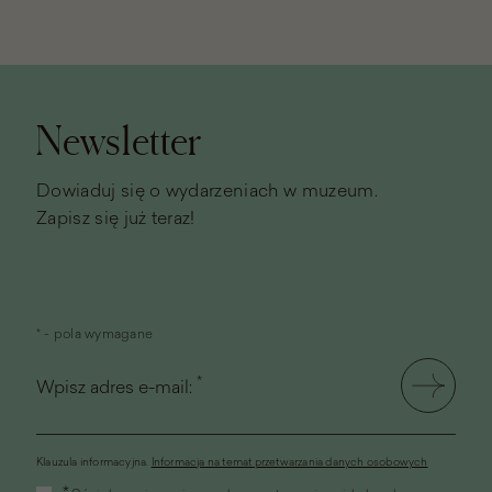
Stopka
strony
Newsletter
Dowiaduj się o wydarzeniach w muzeum.
Zapisz się już teraz!
* - pola wymagane
*
Wpisz adres e-mail:
Klauzula informacyjna.
Informacja na temat przetwarzania danych osobowych
(link