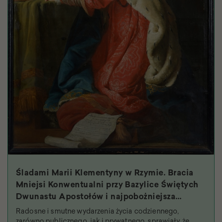
Śladami Marii Klementyny w Rzymie. Bracia
Mniejsi Konwentualni przy Bazylice Świętych
Dwunastu Apostołów i najpobożniejsza
królowa
Radosne i smutne wydarzenia życia codziennego,
zarówno publicznego, jak i prywatnego, sprawiały, że