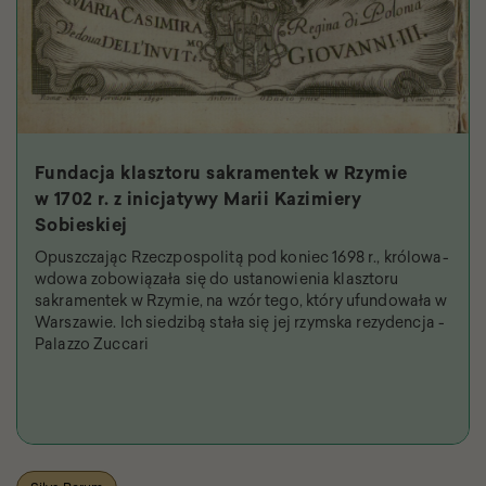
Fundacja klasztoru sakramentek w Rzymie
w 1702 r. z inicjatywy Marii Kazimiery
Sobieskiej
Opuszczając Rzeczpospolitą pod koniec 1698 r., królowa-
wdowa zobowiązała się do ustanowienia klasztoru
sakramentek w Rzymie, na wzór tego, który ufundowała w
Warszawie. Ich siedzibą stała się jej rzymska rezydencja -
Palazzo Zuccari