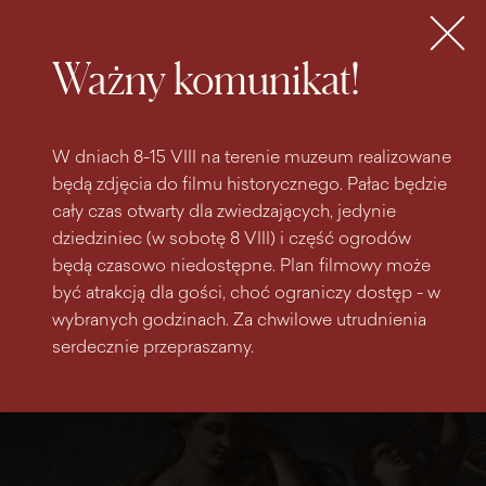
do
do menu
wyszukiwarki
treści
głównego
Bilety
MENU
Ważny komunikat!
W dniach 8-15 VIII na terenie muzeum realizowane
będą zdjęcia do filmu historycznego. Pałac będzie
cały czas otwarty dla zwiedzających, jedynie
dziedziniec (w sobotę 8 VIII) i część ogrodów
będą czasowo niedostępne. Plan filmowy może
być atrakcją dla gości, choć ograniczy dostęp - w
wybranych godzinach. Za chwilowe utrudnienia
serdecznie przepraszamy.