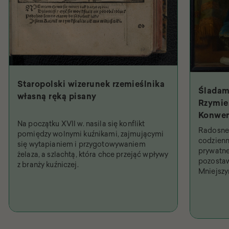
Staropolski wizerunek rzemieślnika
Śladam
własną ręką pisany
Rzymie.
Konwen
Na początku XVII w. nasila się konflikt
Święty
Radosne 
pomiędzy wolnymi kuźnikami, zajmującymi
najpob
codzienn
się wytapianiem i przygotowywaniem
prywatne
żelaza, a szlachtą, która chce przejąć wpływy
pozostaw
z branży kuźniczej.
Mniejsz