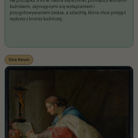
Na początku XVII w. nasila się konflikt pomiędzy wolnymi
kuźnikami, zajmującymi się wytapianiem i
przygotowywaniem żelaza, a szlachtą, która chce przejąć
wpływy z branży kuźniczej.
Silva Rerum