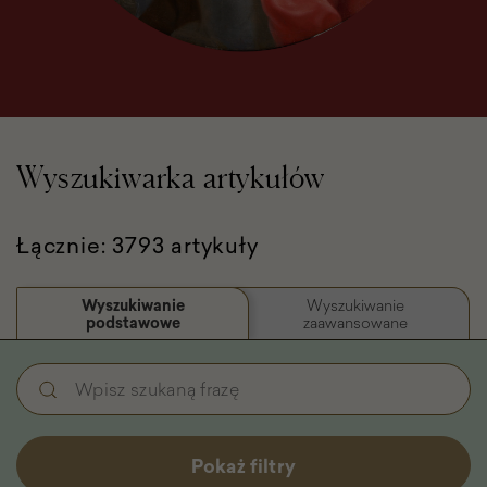
Wyszukiwarka artykułów
Łącznie: 3793 artykuły
Wyszukiwanie
Wyszukiwanie
podstawowe
zaawansowane
Wyszukiwanie
Wpisz
podstawowe
szukaną
-
frazę
Filtry
Pokaż filtry