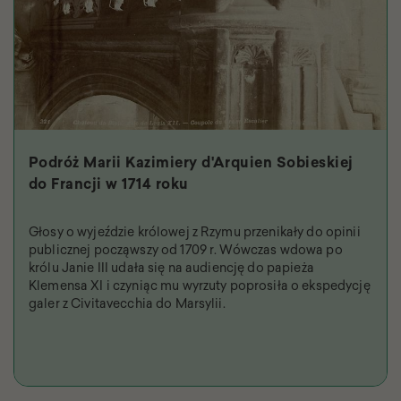
Podróż Marii Kazimiery d'Arquien Sobieskiej
do Francji w 1714 roku
Głosy o wyjeździe królowej z Rzymu przenikały do opinii
publicznej począwszy od 1709 r. Wówczas wdowa po
królu Janie III udała się na audiencję do papieża
Klemensa XI i czyniąc mu wyrzuty poprosiła o ekspedycję
galer z Civitavecchia do Marsylii.