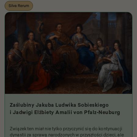
Silva Rerum
Zaślubiny Jakuba Ludwika Sobieskiego
i Jadwigi Elżbiety Amalii von Pfalz-Neuburg
Związek ten miał nie tylko przyczynić się do kontynuacji
dynastii za sprawą narodzonych w przyszłości dzieci, ale