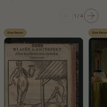
Poprzedni
1
/
4
Następny
Silva Rerum
Silva Reru