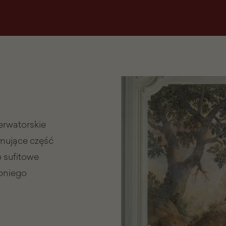
erwatorskie
jmujące część
o sufitowe
loniego