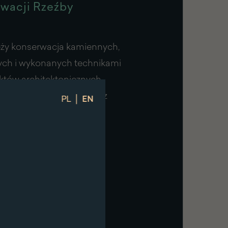
wacji Rzeźby
ży konserwacja kamiennych,
ych i wykonanych technikami
któw architektonicznych,
łacu i jego otoczenia oraz
|
PL
EN
artystycznego.
wacji Tkanin