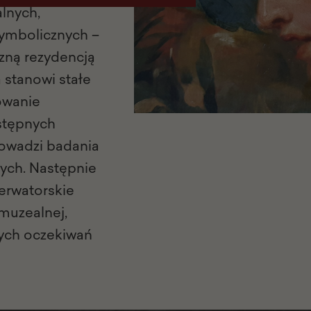
lnych,
symbolicznych –
czną rezydencją
 stanowi stałe
owanie
stępnych
rowadzi badania
zych. Następnie
serwatorskie
muzealnej,
nych oczekiwań