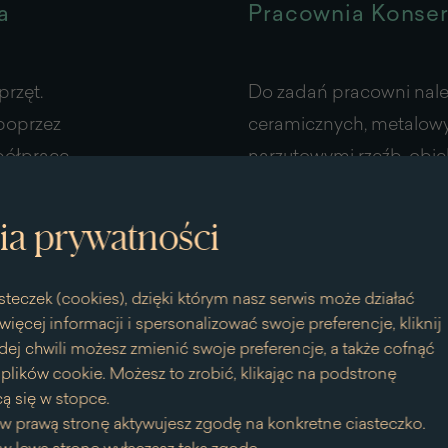
a
Pracownia Konser
rzęt.
Do zadań pracowni nale
poprzez
ceramicznych, metalow
półpracę
narzutowymi rzeźb, obie
wczymi.
stanowiących wystrój pa
 w sposób
przedmiotów rzemiosła 
ia prywatności
nserwatorską.
Czytaj więcej
na
steczek (cookies), dzięki którym nasz serwis może działać
temat
więcej informacji i spersonalizować swoje preferencje, kliknij
Pracownia
dej chwili możesz zmienić swoje preferencje, a także cofnąć
Konserwacji
lików cookie. Możesz to zrobić, klikając na podstronę
Rzeźby
ą się w stopce.
w prawą stronę aktywujesz zgodę na konkretne ciasteczko.
Pracownia Konser