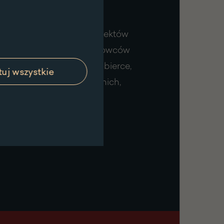
zane są konserwacje obiektów
techniką i z różnych surowców
u należą makaty, kapy, kobierce,
uj wszystkie
kie, ubiory i akcesoria do nich,
lony, frędzle, chwasty.