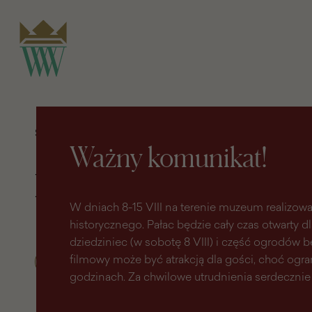
do
do menu
wyszukiwarki
treści
głównego
Strona główna
Odkrywaj
Badania i opieka nad zbiorami
Ważny komunikat!
Badania i opieka nad 
W dniach 8-15 VIII na terenie muzeum realizowa
historycznego. Pałac będzie cały czas otwarty d
dziedziniec (w sobotę 8 VIII) i część ogrodów
filmowy może być atrakcją dla gości, choć ogr
godzinach. Za chwilowe utrudnienia serdecznie