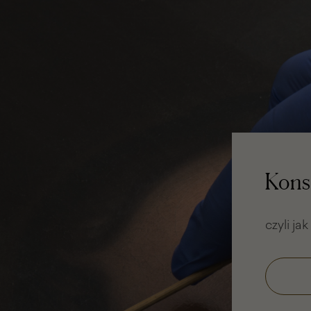
Kons
czyli ja