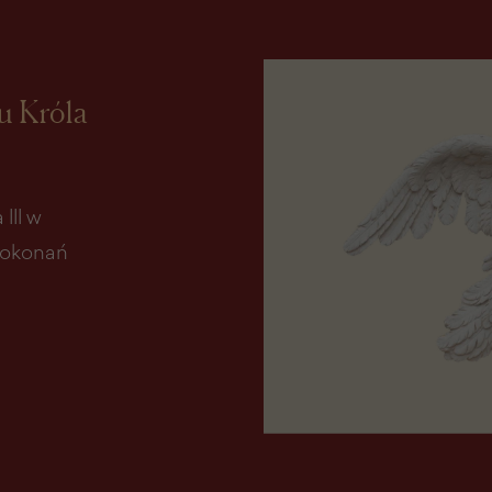
 Króla
III w
dokonań