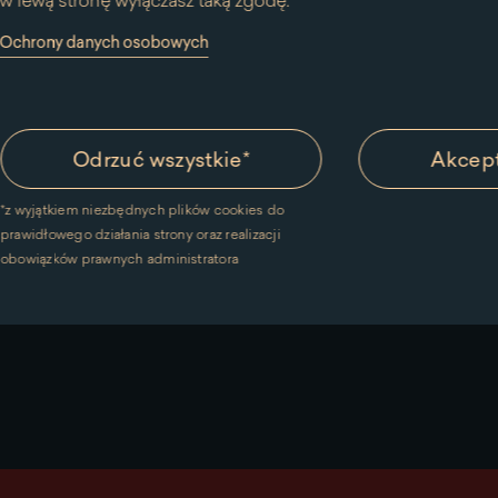
w lewą stronę wyłączasz taką zgodę.
y Ochrony danych osobowych
 meble z XVII
W pracowni przeprowad
ch
wykonanych różnorodną 
óżnorodnej
włókienniczych. Do zbior
Odrzuć wszystkie
*
Akcept
,
obicia ścienne i tapicers
*
z wyjątkiem niezbędnych plików cookies do
 oraz pokryte
a także pasmanterie – ga
prawidłowego działania strony oraz realizacji
obowiązków prawnych administratora
Czytaj więcej
na
temat
Pracownia
Konserwacji
Tkanin