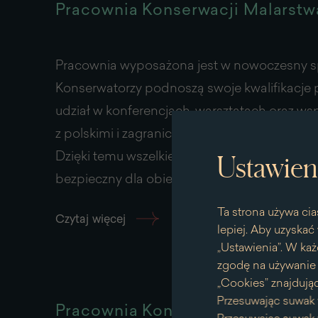
Pracownia Konserwacji Malarstw
Pracownia wyposażona jest w nowoczesny sp
Konserwatorzy podnoszą swoje kwalifikacje 
udział w konferencjach, warsztatach oraz ws
z polskimi i zagranicznymi placówkami bada
Dzięki temu wszelkie zabiegi prowadzone są
Ustawien
bezpieczny dla obiektów i zgodny z etyką ko
Ta strona używa cia
Czytaj więcej
na
lepiej. Aby uzyskać 
temat
„Ustawienia”. W każ
Pracownia
zgodę na używanie p
Konserwacji
„Cookies” znajdując
Malarstwa
Przesuwając suwak 
Pracownia Konserwacji Drewna