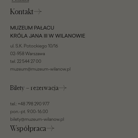
Kontakt
MUZEUM PAŁACU
KRÓLA JANA III W WILANOWIE
ul. S.K. Potockiego 10/16
02-958 Warszawa
tel.
22 544 27 00
muzeum@muzeum-wilanow.pl
Bilety – rezerwacja
tel.:
+48 798 290 977
pon.-pt. 9.00-16.00
bilety@muzeum-wilanow.pl
Współpraca