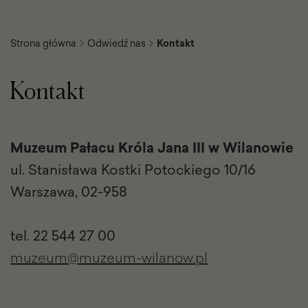
Strona główna
Odwiedź nas
Kontakt
Kontakt
Adres
i najważniejsze
Muzeum Pałacu Króla Jana III w Wilanowie
ul. Stanisława Kostki Potockiego 10/16
dane
Warszawa, 02-958
kontaktowe
tel. 22 544 27 00
muzeum@muzeum-wilanow.pl