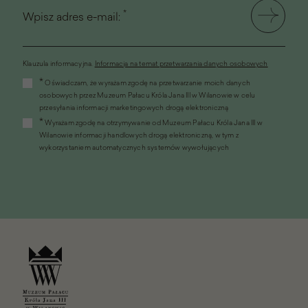
*
Wpisz adres e-mail:
Klauzula informacyjna.
Informacja na temat przetwarzania danych osobowych
(link
*
Oświadczam, że wyrażam zgodę na przetwarzanie moich danych
otworzy
osobowych przez Muzeum Pałacu Króla Jana III w Wilanowie w celu
się
przesyłania informacji marketingowych drogą elektroniczną
w
*
Wyrażam zgodę na otrzymywanie od Muzeum Pałacu Króla Jana III w
nowym
Wilanowie informacji handlowych drogą elektroniczną, w tym z
oknie)
wykorzystaniem automatycznych systemów wywołujących