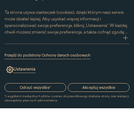
Ta strona używa ciasteczek (cookies), dzięki którym nasz serwis
może działać lepiej. Aby uzyskać więcej informacji i
spersonalizować swoje preferencje, kliknij „Ustawienia”. W każdej
chwili możesz zmienić swoje preferencje, a także cofnąć zgodę na
używanie plików cookie. Możesz to zrobić, klikając na podstronę
zwi
„Cookies” znajdującą się w stopce.
Przesuwając suwak w prawą stronę aktywujesz zgodę na
Przejdź do podstrony Ochrony danych osobowych
konkretne ciasteczko. Przesuwając suwak w lewą stronę
(link
otworzy
wyłączasz taką zgodę.
Ustawienia
się
w
nowym
oknie)
Odrzuć wszystkie
*
Akceptuj wszystkie
*
z wyjątkiem niezbędnych plików cookies do prawidłowego działania strony oraz realizacji
obowiązków prawnych administratora