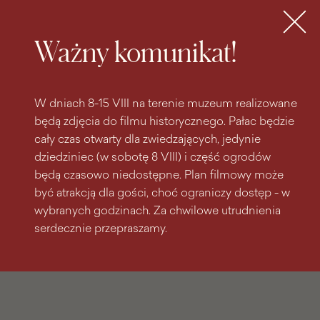
do
do menu
wyszukiwarki
treści
głównego
Bilety
MENU
Ważny komunikat!
W dniach 8-15 VIII na terenie muzeum realizowane
będą zdjęcia do filmu historycznego. Pałac będzie
cały czas otwarty dla zwiedzających, jedynie
dziedziniec (w sobotę 8 VIII) i część ogrodów
będą czasowo niedostępne. Plan filmowy może
być atrakcją dla gości, choć ograniczy dostęp - w
wybranych godzinach. Za chwilowe utrudnienia
serdecznie przepraszamy.