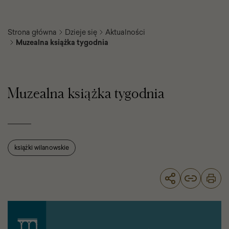
Strona główna
Dzieje się
Aktualności
Muzealna książka tygodnia
Muzealna
książka
tygodnia
Muzealna książka tygodnia
książki wilanowskie
Muzealna
książka
tygodnia