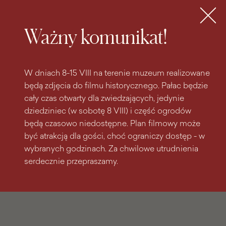
do
do menu
wyszukiwarki
treści
głównego
Bilety
MENU
Ważny komunikat!
W dniach 8-15 VIII na terenie muzeum realizowane
będą zdjęcia do filmu historycznego. Pałac będzie
cały czas otwarty dla zwiedzających, jedynie
dziedziniec (w sobotę 8 VIII) i część ogrodów
będą czasowo niedostępne. Plan filmowy może
być atrakcją dla gości, choć ograniczy dostęp - w
wybranych godzinach. Za chwilowe utrudnienia
serdecznie przepraszamy.