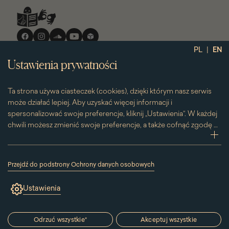
Media
społecznościowe
|
PL
EN
Ustawienia prywatności
Ta strona używa ciasteczek (cookies), dzięki którym nasz serwis
może działać lepiej. Aby uzyskać więcej informacji i
spersonalizować swoje preferencje, kliknij „Ustawienia”. W każdej
chwili możesz zmienić swoje preferencje, a także cofnąć zgodę na
używanie plików cookie. Możesz to zrobić, klikając na podstronę
zwi
„Cookies” znajdującą się w stopce.
Przesuwając suwak w prawą stronę aktywujesz zgodę na
Przejdź do podstrony Ochrony danych osobowych
konkretne ciasteczko. Przesuwając suwak w lewą stronę
(link
otworzy
wyłączasz taką zgodę.
Ustawienia
się
w
nowym
oknie)
Odrzuć wszystkie
*
Akceptuj wszystkie