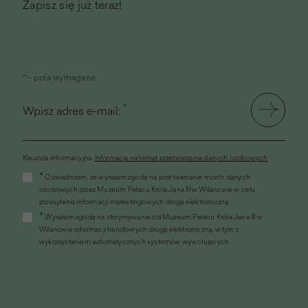
Zapisz się już teraz!
* - pola wymagane
*
Wpisz adres e-mail:
Klauzula informacyjna.
Informacja na temat przetwarzania danych osobowych
(link
*
Oświadczam, że wyrażam zgodę na przetwarzanie moich danych
otworzy
osobowych przez Muzeum Pałacu Króla Jana III w Wilanowie w celu
się
przesyłania informacji marketingowych drogą elektroniczną
w
*
Wyrażam zgodę na otrzymywanie od Muzeum Pałacu Króla Jana III w
nowym
Wilanowie informacji handlowych drogą elektroniczną, w tym z
oknie)
wykorzystaniem automatycznych systemów wywołujących