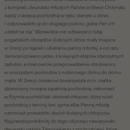
z kompieli, dwunastu młodych Paziów w liberyi Ordynata,
każdy z iarzęcą pochodnią w ręku, stanęło u drzwi,
i odprowadziło ią do drugiego pokoiu, gdzie Pan ich
czekał na nią.
” Wprawdzie nie odtwarzano tutaj
pogańskich obrzędów ślubnych, które miały miejsce
w Grecji po kąpieli i ubieraniu panny młodej, a od razu
zainscenizowano jeden z kolejnych etapów starożytnych
zaślubin, a mianowicie przeprowadzenie oblubienicy
w uroczystym pochodzie z rodzinnego domu do domu
męża. W Grecji orszakowi towarzyszyła m.in. matka
dziewczyny niosąca zapaloną pochodnię, natomiast
w Rzymie pochód taki otwierał chłopiec, który niósł
pochodnię z tarniny, tzw.
spina alba
. Pannę młodą
natomiast prowadziło dwóch kolejnych chłopców.
Najprawdopodobniej do tego obyczaju nawiązywało
dwunastu paziów Zamoyskiego z pochodniami, które