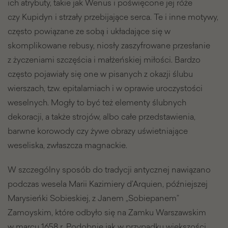
ich atrybuty, takie jak Wenus i poświęcone jej róże
czy Kupidyn i strzały przebijające serca. Te i inne motywy,
często powiązane ze sobą i układające się w
skomplikowane rebusy, niosły zaszyfrowane przesłanie
z życzeniami szczęścia i małżeńskiej miłości. Bardzo
często pojawiały się one w pisanych z okazji ślubu
wierszach, tzw. epitalamiach i w oprawie uroczystości
weselnych. Mogły to być też elementy ślubnych
dekoracji, a także strojów, albo całe przedstawienia,
barwne korowody czy żywe obrazy uświetniające
weseliska, zwłaszcza magnackie.
W szczególny sposób do tradycji antycznej nawiązano
podczas wesela Marii Kazimiery d’Arquien, późniejszej
Marysieńki Sobieskiej, z Janem „Sobiepanem”
Zamoyskim, które odbyło się na Zamku Warszawskim
w marcu 1658 r. Podobnie jak w przypadku większości