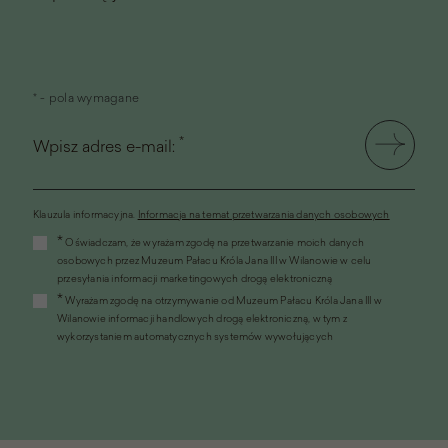
* - pola wymagane
*
Wpisz adres e-mail:
Klauzula informacyjna.
Informacja na temat przetwarzania danych osobowych
(link
*
Oświadczam, że wyrażam zgodę na przetwarzanie moich danych
otworzy
osobowych przez Muzeum Pałacu Króla Jana III w Wilanowie w celu
się
przesyłania informacji marketingowych drogą elektroniczną
w
*
Wyrażam zgodę na otrzymywanie od Muzeum Pałacu Króla Jana III w
nowym
Wilanowie informacji handlowych drogą elektroniczną, w tym z
oknie)
wykorzystaniem automatycznych systemów wywołujących