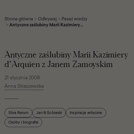
Strona główna
Odkrywaj
Pasaż wiedzy
Antyczne zaślubiny Marii Kazimiery
d’Arquien z Janem Zamoyskim
Antyczne
zaślubiny
Marii
Antyczne zaślubiny Marii Kazimiery
Kazimiery
d’Arquien
d’Arquien z Janem Zamoyskim
z
Janem
Zamoyskim
21 stycznia 2008
Anna Straszewska
Silva Rerum
Jan III Sobieski
Inspiracje antyczne
Osoby i biografie