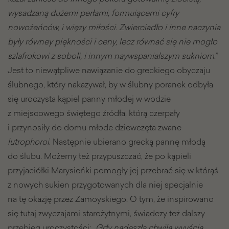
wysadzaną dużemi perłami, formuiącemi cyfry
nowożeńców, i więzy miłości. Zwierciadło i inne naczynia
były równey piękności i ceny, lecz równać się nie mogło
szlafrokowi z soboli, i innym naywspanialszym sukniom
.”
Jest to niewątpliwe nawiązanie do greckiego obyczaju
ślubnego, który nakazywał, by w ślubny poranek odbyła
się uroczysta kąpiel panny młodej w wodzie
z miejscowego świętego źródła, którą czerpały
i przynosiły do domu młode dziewczęta zwane
lutrophoroi
. Następnie ubierano grecką pannę młodą
do ślubu. Możemy też przypuszczać, że po kąpieli
przyjaciółki Marysieńki pomogły jej przebrać się w którąś
z nowych sukien przygotowanych dla niej specjalnie
na tę okazję przez Zamoyskiego. O tym, że inspirowano
się tutaj zwyczajami starożytnymi, świadczy też dalszy
przebieg uroczystości: „
Gdy nadeszła chwila wyyścia