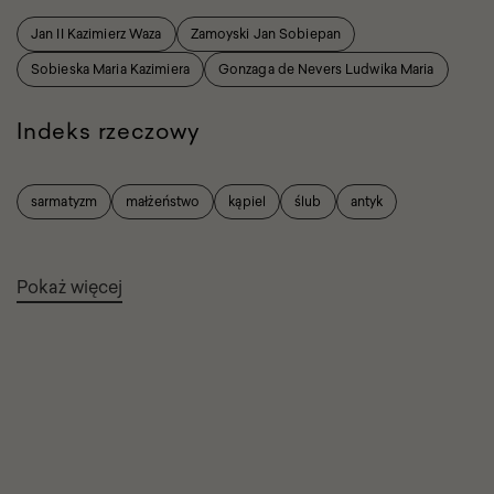
Jan II Kazimierz Waza
Zamoyski Jan Sobiepan
Sobieska Maria Kazimiera
Gonzaga de Nevers Ludwika Maria
Indeks rzeczowy
sarmatyzm
małżeństwo
kąpiel
ślub
antyk
Pokaż więcej