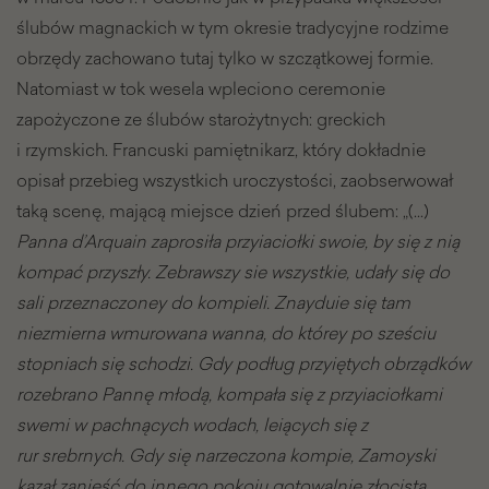
ślubów magnackich w tym okresie tradycyjne rodzime
obrzędy zachowano tutaj tylko w szczątkowej formie.
Natomiast w tok wesela wpleciono ceremonie
zapożyczone ze ślubów starożytnych: greckich
i rzymskich. Francuski pamiętnikarz, który dokładnie
opisał przebieg wszystkich uroczystości, zaobserwował
taką scenę, mającą miejsce dzień przed ślubem: „(…)
Panna d’Arquain zaprosiła przyiaciołki swoie, by się z nią
kompać przyszły. Zebrawszy sie wszystkie, udały się do
sali przeznaczoney do kompieli. Znayduie się tam
niezmierna wmurowana wanna, do którey po sześciu
stopniach się schodzi. Gdy podług przyiętych obrządków
rozebrano Pannę młodą, kompała się z przyiaciołkami
swemi w pachnących wodach, leiących się z
rur srebrnych. Gdy się narzeczona kompie, Zamoyski
kazał zanieść do innego pokoiu gotowalnię złocistą,