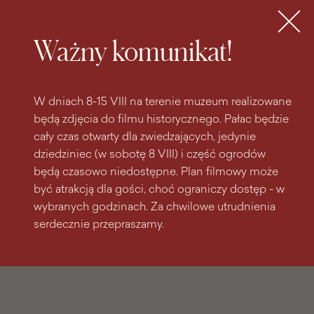
do
do menu
wyszukiwarki
treści
głównego
Bilety
MENU
Ważny komunikat!
W dniach 8-15 VIII na terenie muzeum realizowane
będą zdjęcia do filmu historycznego. Pałac będzie
cały czas otwarty dla zwiedzających, jedynie
dziedziniec (w sobotę 8 VIII) i część ogrodów
będą czasowo niedostępne. Plan filmowy może
być atrakcją dla gości, choć ograniczy dostęp - w
wybranych godzinach. Za chwilowe utrudnienia
serdecznie przepraszamy.