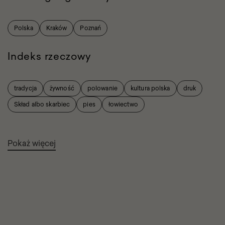
Polska
Kraków
Poznań
Indeks rzeczowy
tradycja
żywność
polowanie
kultura polska
druk
Skład albo skarbiec
pies
łowiectwo
Pokaż więcej