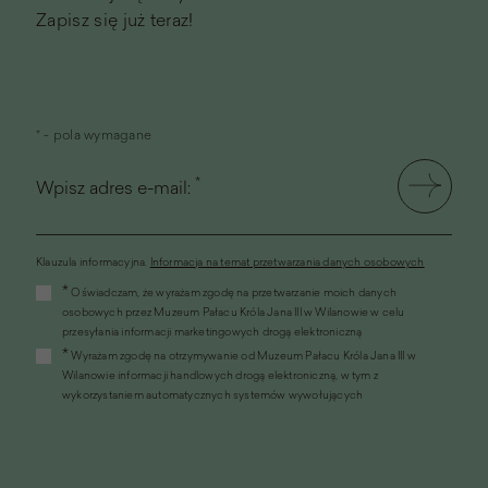
Zapisz się już teraz!
* - pola wymagane
*
Wpisz adres e-mail:
Klauzula informacyjna.
Informacja na temat przetwarzania danych osobowych
(link
*
Oświadczam, że wyrażam zgodę na przetwarzanie moich danych
otworzy
osobowych przez Muzeum Pałacu Króla Jana III w Wilanowie w celu
się
przesyłania informacji marketingowych drogą elektroniczną
w
*
Wyrażam zgodę na otrzymywanie od Muzeum Pałacu Króla Jana III w
nowym
Wilanowie informacji handlowych drogą elektroniczną, w tym z
oknie)
wykorzystaniem automatycznych systemów wywołujących