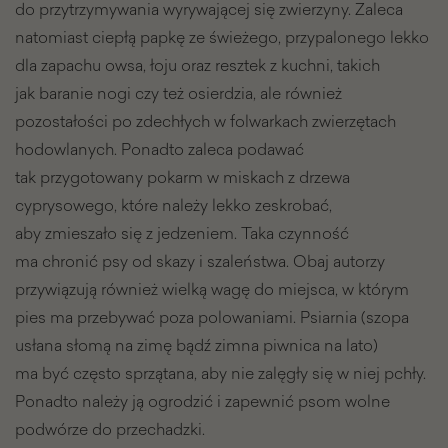
do przytrzymywania wyrywającej się zwierzyny. Zaleca
natomiast ciepłą papkę ze świeżego, przypalonego lekko
dla zapachu owsa, łoju oraz resztek z kuchni, takich
jak baranie nogi czy też osierdzia, ale również
pozostałości po zdechłych w folwarkach zwierzętach
hodowlanych. Ponadto zaleca podawać
tak przygotowany pokarm w miskach z drzewa
cyprysowego, które należy lekko zeskrobać,
aby zmieszało się z jedzeniem. Taka czynność
ma chronić psy od skazy i szaleństwa. Obaj autorzy
przywiązują również wielką wagę do miejsca, w którym
pies ma przebywać poza polowaniami. Psiarnia (szopa
usłana słomą na zimę bądź zimna piwnica na lato)
ma być często sprzątana, aby nie zalęgły się w niej pchły.
Ponadto należy ją ogrodzić i zapewnić psom wolne
podwórze do przechadzki.