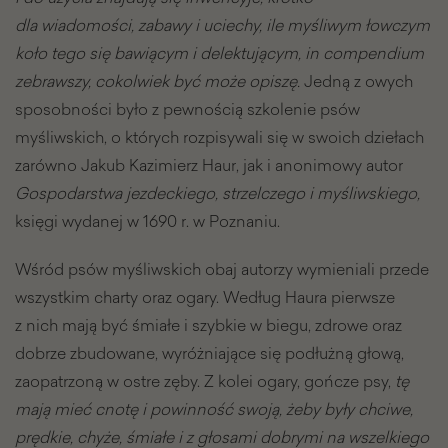
dla wiadomości, zabawy i uciechy, ile myśliwym łowczym
koło tego się bawiącym i delektującym, in compendium
zebrawszy, cokolwiek być może opiszę.
Jedną z owych
sposobności było z pewnością szkolenie psów
myśliwskich, o których rozpisywali się w swoich dziełach
zarówno Jakub Kazimierz Haur, jak i anonimowy autor
Gospodarstwa jezdeckiego, strzelczego i myśliwskiego,
księgi wydanej w 1690 r. w Poznaniu.
Wśród psów myśliwskich obaj autorzy wymieniali przede
wszystkim charty oraz ogary. Według Haura pierwsze
z nich mają być śmiałe i szybkie w biegu, zdrowe oraz
dobrze zbudowane, wyróżniające się podłużną głową,
zaopatrzoną w ostre zęby. Z kolei ogary, gończe psy,
tę
mają mieć cnotę i powinność swoją, żeby były chciwe,
prędkie, chyże, śmiałe i z głosami dobrymi na wszelkiego