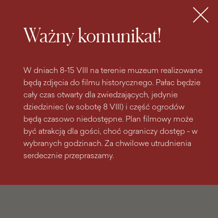
do
do menu
wyszukiwarki
treści
głównego
Bilety
MENU
Ważny komunikat!
W dniach 8-15 VIII na terenie muzeum realizowane
będą zdjęcia do filmu historycznego. Pałac będzie
cały czas otwarty dla zwiedzających, jedynie
dziedziniec (w sobotę 8 VIII) i część ogrodów
będą czasowo niedostępne. Plan filmowy może
być atrakcją dla gości, choć ograniczy dostęp - w
wybranych godzinach. Za chwilowe utrudnienia
serdecznie przepraszamy.