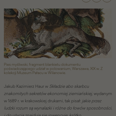
Charcice,
ogarzyce,
wyżlice,
czyli
kilka
słów
o
psach
myśliwskich
-
Galeria
zdjęć
Pies myśliwski, fragment blankietu dokumentu
poświadczającego udział w polowanium, Warszawa, XIX w. Z
kolekcji Muzeum Pałacu w Wilanowie.
Jakub Kazimierz Haur w
Składzie abo skarbcu
znakomitych sekretów ekonomiej ziemiańskiej
, wydanym
w 1689 r. w krakowskiej drukarni, tak pisał:
jakie przez
ludzki rozum są wynalazki i różne do łowów sposobności,
i do użycia znajdują się inwencyje, krótko