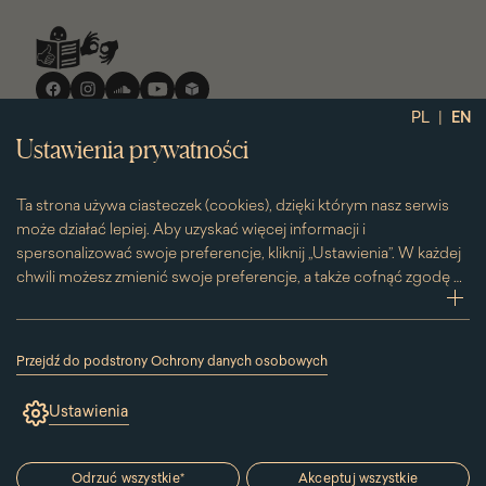
Media
społecznościowe
|
PL
EN
Ustawienia prywatności
Ta strona używa ciasteczek (cookies), dzięki którym nasz serwis
może działać lepiej. Aby uzyskać więcej informacji i
spersonalizować swoje preferencje, kliknij „Ustawienia”. W każdej
chwili możesz zmienić swoje preferencje, a także cofnąć zgodę na
używanie plików cookie. Możesz to zrobić, klikając na podstronę
zwi
„Cookies” znajdującą się w stopce.
Przesuwając suwak w prawą stronę aktywujesz zgodę na
Przejdź do podstrony Ochrony danych osobowych
konkretne ciasteczko. Przesuwając suwak w lewą stronę
(link
otworzy
wyłączasz taką zgodę.
Ustawienia
się
w
nowym
oknie)
Odrzuć wszystkie
*
Akceptuj wszystkie