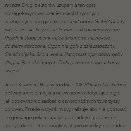
zwierza.
Drugi z autorów uzupełnia ten opis
szczegółowym wyliczeniem cech fizycznych
niezbędnych obu gatunkom:
Chart dobry. Grzbiet prosty,
jako u szczuki, krzyż szeroki. Pieczonki pacierzy wyższe.
Przednia stopa sucha. Palce ściśnione. Paznokcie
do ziemi obrócone. Ogon nie goły z dala zatoczony.
Sierść miękka. Skóra wolna. Natomiast ogar dobry gęby
długiej. Paznokci tępych. Zadu przestronnego, łakomy,
zwajca.
Jakub Kazimierz Haur w rozdziale XIX
Składu abo skarbca
poświęca wiele miejsca na wskazówki dotyczące tego,
jak odpowiednio zadbać o czworonożnych towarzyszy
polowań. Przede wszystkim sygnalizuje, aby nie podawać
im gorącego pokarmu, a już pod żadnym pozorem –
grubych kości, które mogłyby stępić ostre kły, niezbędne