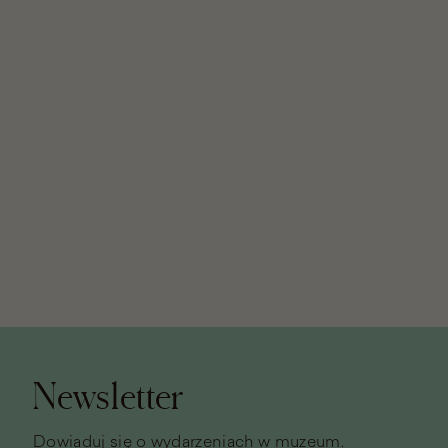
Stopka
strony
Newsletter
Dowiaduj się o wydarzeniach w muzeum.