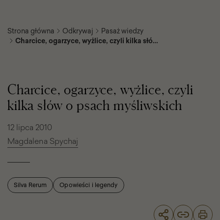
Strona główna
Odkrywaj
Pasaż wiedzy
Charcice, ogarzyce, wyżlice, czyli kilka słów
o psach myśliwskich
Charcice,
ogarzyce,
wyżlice,
Charcice, ogarzyce, wyżlice, czyli
czyli
kilka
kilka słów o psach myśliwskich
słów
o
psach
12 lipca 2010
myśliwskich
Magdalena Spychaj
Silva Rerum
Opowieści i legendy