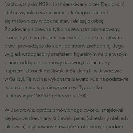
(zachowany do 1939 r. i zamieszkiwany przez Dębickich)
stał na wysokim wzniesieniu, z którego roztaczał
się malowniczy widok na staw i dalszą okolicę.
Zbudowany z drewna, tylko na zewnątrz obmurowany,
otoczony starymi lipami, miał sklepione okna i główne
drzwi, prowadzące do sieni, od strony zachodniej. Jego
wygląd, wzbogacony sztafażem figuralnym na pierwszym
planie, oddaje anonimowy drzeworyt objaśniony
napisem: Dworek myśliwski króla Jana III w Jaworowie
w Galicyi. Tę rycinę, wykonaną niewątpliwie na podstawie
rysunku z natury, zamieszczono w „Tygodniku
Ilustrowanym” 1866 (1 półrocze, s. 268).
W Jaworowie, oprócz omówionego dworku, znajdował
się jeszcze drewniany królewski pałac (określany niekiedy
jako willa), usytuowany na wzgórzu, otoczony ogrodem