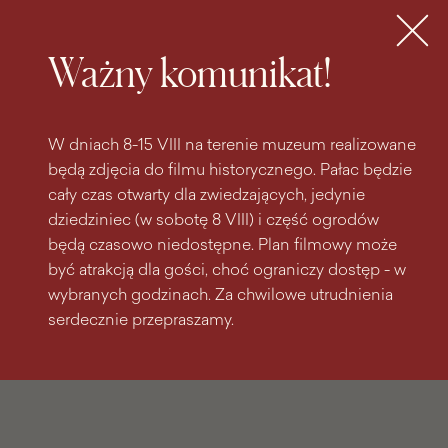
do
do menu
wyszukiwarki
treści
głównego
Bilety
MENU
Ważny komunikat!
W dniach 8-15 VIII na terenie muzeum realizowane
będą zdjęcia do filmu historycznego. Pałac będzie
cały czas otwarty dla zwiedzających, jedynie
dziedziniec (w sobotę 8 VIII) i część ogrodów
będą czasowo niedostępne. Plan filmowy może
być atrakcją dla gości, choć ograniczy dostęp - w
wybranych godzinach. Za chwilowe utrudnienia
serdecznie przepraszamy.