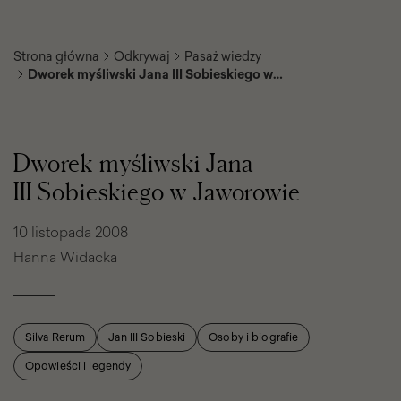
Strona główna
Odkrywaj
Pasaż wiedzy
Dworek myśliwski Jana III Sobieskiego w
Jaworowie
Dworek
myśliwski
Jana
Dworek myśliwski Jana
III
Sobieskiego
III Sobieskiego w Jaworowie
w
Jaworowie
10 listopada 2008
Hanna Widacka
Silva Rerum
Jan III Sobieski
Osoby i biografie
Opowieści i legendy