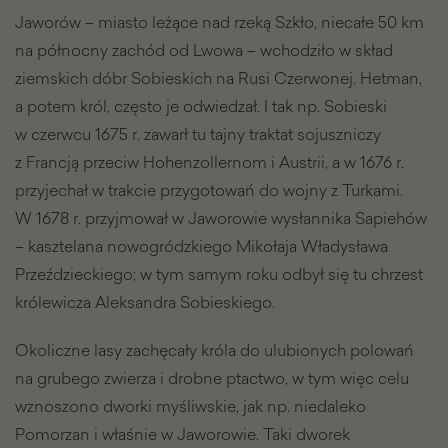
Jaworów – miasto leżące nad rzeką Szkło, niecałe 50 km
na północny zachód od Lwowa – wchodziło w skład
ziemskich dóbr Sobieskich na Rusi Czerwonej. Hetman,
a potem król, często je odwiedzał. I tak np. Sobieski
w czerwcu 1675 r. zawarł tu tajny traktat sojuszniczy
z Francją przeciw Hohenzollernom i Austrii, a w 1676 r.
przyjechał w trakcie przygotowań do wojny z Turkami.
W 1678 r. przyjmował w Jaworowie wysłannika Sapiehów
– kasztelana nowogródzkiego Mikołaja Władysława
Przeździeckiego; w tym samym roku odbył się tu chrzest
królewicza Aleksandra Sobieskiego.
Okoliczne lasy zachęcały króla do ulubionych polowań
na grubego zwierza i drobne ptactwo, w tym więc celu
wznoszono dworki myśliwskie, jak np. niedaleko
Pomorzan i właśnie w Jaworowie. Taki dworek