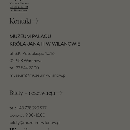
Kontakt
MUZEUM PAŁACU
KRÓLA JANA III W WILANOWIE
ul. S.K. Potockiego 10/16
02-958 Warszawa
tel.
22 544 27 00
muzeum@muzeum-wilanow.pl
Bilety – rezerwacja
tel.:
+48 798 290 977
pon.-pt. 9.00-16.00
bilety@muzeum-wilanow.pl