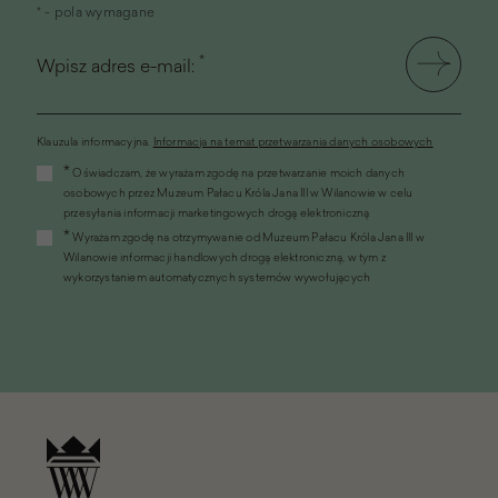
* - pola wymagane
*
Wpisz adres e-mail:
Klauzula informacyjna.
Informacja na temat przetwarzania danych osobowych
(link
*
Oświadczam, że wyrażam zgodę na przetwarzanie moich danych
otworzy
osobowych przez Muzeum Pałacu Króla Jana III w Wilanowie w celu
się
przesyłania informacji marketingowych drogą elektroniczną
w
*
Wyrażam zgodę na otrzymywanie od Muzeum Pałacu Króla Jana III w
nowym
Wilanowie informacji handlowych drogą elektroniczną, w tym z
oknie)
wykorzystaniem automatycznych systemów wywołujących