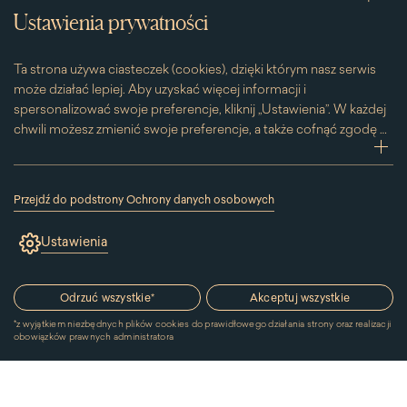
Ustawienia prywatności
Ta strona używa ciasteczek (cookies), dzięki którym nasz serwis
może działać lepiej. Aby uzyskać więcej informacji i
spersonalizować swoje preferencje, kliknij „Ustawienia”. W każdej
chwili możesz zmienić swoje preferencje, a także cofnąć zgodę na
używanie plików cookie. Możesz to zrobić, klikając na podstronę
zwi
„Cookies” znajdującą się w stopce.
Przesuwając suwak w prawą stronę aktywujesz zgodę na
Przejdź do podstrony Ochrony danych osobowych
konkretne ciasteczko. Przesuwając suwak w lewą stronę
(link
otworzy
wyłączasz taką zgodę.
Ustawienia
się
w
nowym
oknie)
Odrzuć wszystkie
*
Akceptuj wszystkie
*
z wyjątkiem niezbędnych plików cookies do prawidłowego działania strony oraz realizacji
obowiązków prawnych administratora