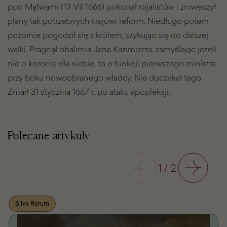
pod Mątwami (13 VII 1666) pokonał rojalistów i zniweczył
plany tak potrzebnych krajowi reform. Niedługo potem
pozornie pogodził się z królem, szykując się do dalszej
walki. Pragnął obalenia Jana Kazimierza, zamyślając jeżeli
nie o koronie dla siebie, to o funkcji pierwszego ministra
przy boku nowoobranego władcy. Nie doczekał tego.
Zmarł 31 stycznia 1667 r. po ataku apopleksji.
Polecane artykuły
Poprzedni
1
/
2
Następny
Silva Rerum