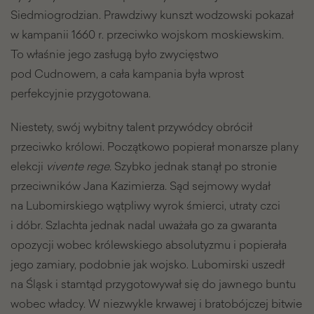
Siedmiogrodzian. Prawdziwy kunszt wodzowski pokazał
w kampanii 1660 r. przeciwko wojskom moskiewskim.
To właśnie jego zasługą było zwycięstwo
pod Cudnowem, a cała kampania była wprost
perfekcyjnie przygotowana.
Niestety, swój wybitny talent przywódcy obrócił
przeciwko królowi. Początkowo popierał monarsze plany
elekcji
vivente rege.
Szybko jednak stanął po stronie
przeciwników Jana Kazimierza. Sąd sejmowy wydał
na Lubomirskiego wątpliwy wyrok śmierci, utraty czci
i dóbr. Szlachta jednak nadal uważała go za gwaranta
opozycji wobec królewskiego absolutyzmu i popierała
jego zamiary, podobnie jak wojsko. Lubomirski uszedł
na Śląsk i stamtąd przygotowywał się do jawnego buntu
wobec władcy. W niezwykle krwawej i bratobójczej bitwie