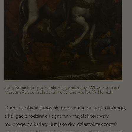
Jerzy Sebastian Lubomirski, malarz nieznany, XVII w., z kolekcji
Muzeum Pałacu Króla Jana III w Wilanowie, fot. W. Holnicki
Duma i ambicja kierowały poczynaniami Lubomirskiego,
a koligacje rodzinne i ogromny majątek torowały
mu drogę do kariery. Już jako dwudziestolatek został