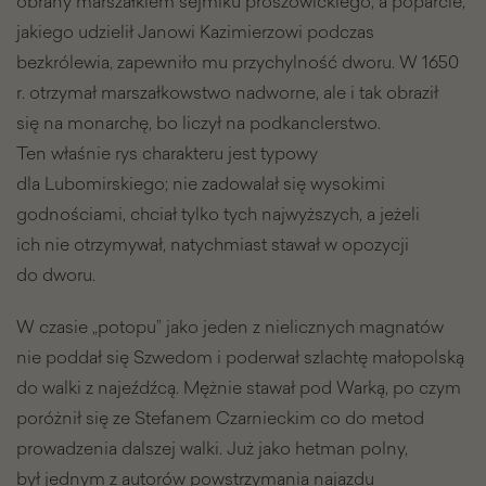
obrany marszałkiem sejmiku proszowickiego, a poparcie,
jakiego udzielił Janowi Kazimierzowi podczas
bezkrólewia, zapewniło mu przychylność dworu. W 1650
r. otrzymał marszałkowstwo nadworne, ale i tak obraził
się na monarchę, bo liczył na podkanclerstwo.
Ten właśnie rys charakteru jest typowy
dla Lubomirskiego; nie zadowalał się wysokimi
godnościami, chciał tylko tych najwyższych, a jeżeli
ich nie otrzymywał, natychmiast stawał w opozycji
do dworu.
W czasie „potopu” jako jeden z nielicznych magnatów
nie poddał się Szwedom i poderwał szlachtę małopolską
do walki z najeźdźcą. Mężnie stawał pod Warką, po czym
poróżnił się ze Stefanem Czarnieckim co do metod
prowadzenia dalszej walki. Już jako hetman polny,
był jednym z autorów powstrzymania najazdu