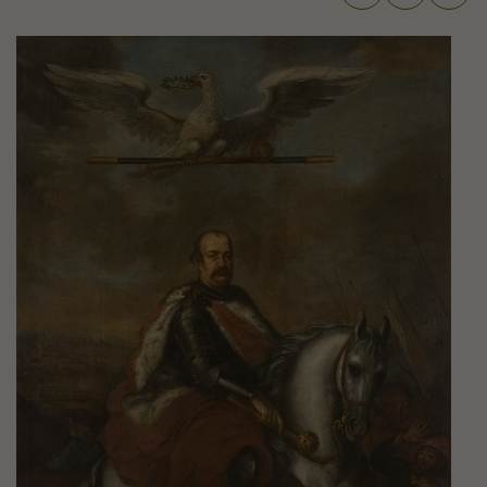
Jerzy
Sebastian
Lubomirski
(1616-
1667)
–
rokoszanin
-
Galeria
zdjęć