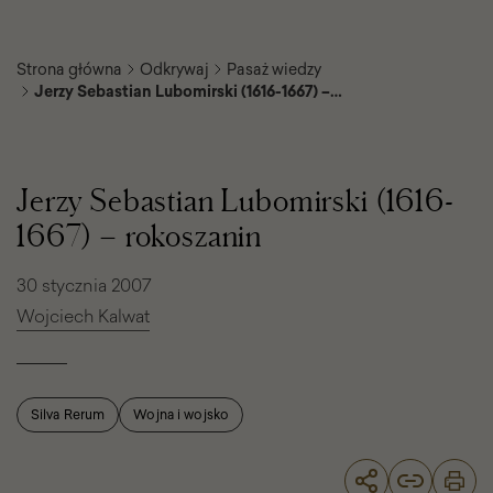
Strona główna
Odkrywaj
Pasaż wiedzy
Jerzy Sebastian Lubomirski (1616-1667) –
rokoszanin
Jerzy
Sebastian
Lubomirski
Jerzy Sebastian Lubomirski (1616-
(1616-
1667)
1667) – rokoszanin
–
rokoszanin
30 stycznia 2007
Wojciech Kalwat
Silva Rerum
Wojna i wojsko