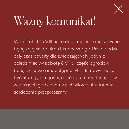
do
do menu
wyszukiwarki
treści
głównego
Bilety
MENU
Ważny komunikat!
W dniach 8-15 VIII na terenie muzeum realizowane
będą zdjęcia do filmu historycznego. Pałac będzie
cały czas otwarty dla zwiedzających, jedynie
dziedziniec (w sobotę 8 VIII) i część ogrodów
będą czasowo niedostępne. Plan filmowy może
być atrakcją dla gości, choć ograniczy dostęp - w
wybranych godzinach. Za chwilowe utrudnienia
serdecznie przepraszamy.