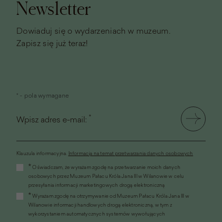
Newsletter
Dowiaduj się o wydarzeniach w muzeum.
Zapisz się już teraz!
* - pola wymagane
*
Wpisz adres e-mail:
Klauzula informacyjna.
Informacja na temat przetwarzania danych osobowych
(link
*
Oświadczam, że wyrażam zgodę na przetwarzanie moich danych
otworzy
osobowych przez Muzeum Pałacu Króla Jana III w Wilanowie w celu
się
przesyłania informacji marketingowych drogą elektroniczną
w
*
Wyrażam zgodę na otrzymywanie od Muzeum Pałacu Króla Jana III w
nowym
Wilanowie informacji handlowych drogą elektroniczną, w tym z
oknie)
wykorzystaniem automatycznych systemów wywołujących