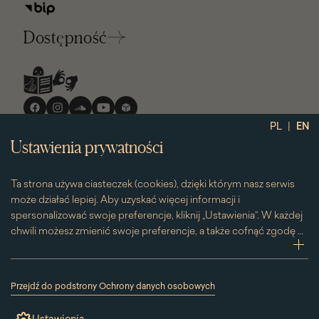
Dostępność
Media
społecznościowe
|
PL
EN
Ustawienia prywatności
Ta strona używa ciasteczek (cookies), dzięki którym nasz serwis
może działać lepiej. Aby uzyskać więcej informacji i
spersonalizować swoje preferencje, kliknij „Ustawienia”. W każdej
chwili możesz zmienić swoje preferencje, a także cofnąć zgodę na
używanie plików cookie. Możesz to zrobić, klikając na podstronę
zwi
„Cookies” znajdującą się w stopce.
Przesuwając suwak w prawą stronę aktywujesz zgodę na
Przejdź do podstrony Ochrony danych osobowych
konkretne ciasteczko. Przesuwając suwak w lewą stronę
(link
otworzy
wyłączasz taką zgodę.