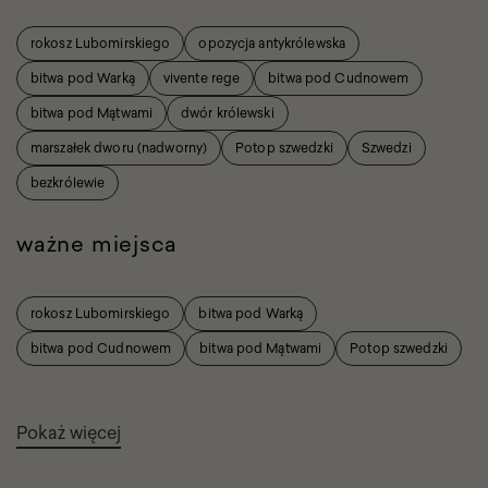
rokosz Lubomirskiego
opozycja antykrólewska
bitwa pod Warką
vivente rege
bitwa pod Cudnowem
bitwa pod Mątwami
dwór królewski
marszałek dworu (nadworny)
Potop szwedzki
Szwedzi
bezkrólewie
ważne miejsca
rokosz Lubomirskiego
bitwa pod Warką
bitwa pod Cudnowem
bitwa pod Mątwami
Potop szwedzki
Pokaż więcej