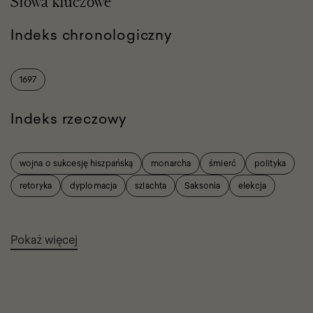
Słowa kluczowe
Indeks chronologiczny
1697
Indeks rzeczowy
wojna o sukcesję hiszpańską
monarcha
śmierć
polityka
retoryka
dyplomacja
szlachta
Saksonia
elekcja
Pokaż więcej