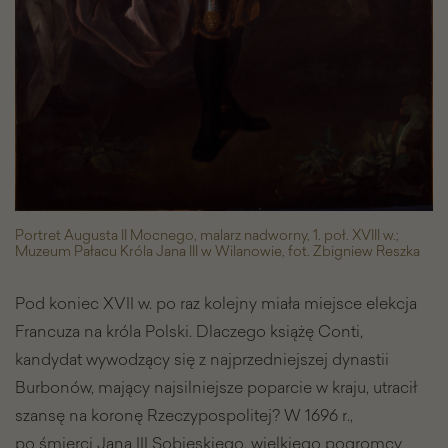
Portret Augusta II Mocnego, malarz nadworny, 1. poł. XVIII w.;
Muzeum Pałacu Króla Jana III w Wilanowie, fot. Zbigniew Reszka
Pod koniec XVII w. po raz kolejny miała miejsce elekcja
Francuza na króla Polski. Dlaczego książę Conti,
kandydat wywodzący się z najprzedniejszej dynastii
Burbonów, mający najsilniejsze poparcie w kraju, utracił
szansę na koronę Rzeczypospolitej? W 1696 r.,
po śmierci Jana III Sobieskiego, wielkiego pogromcy