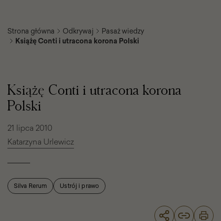
Strona główna
Odkrywaj
Pasaż wiedzy
Książę Conti i utracona korona Polski
Książę
Conti
i
Książę Conti i utracona korona
utracona
korona
Polski
Polski
21 lipca 2010
Katarzyna Urlewicz
Silva Rerum
Ustrój i prawo