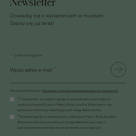
Newsletter
Dowiaduj się o wydarzeniach w muzeum.
Zapisz się już teraz!
* - pola wymagane
*
Wpisz adres e-mail:
Klauzula informacyjna.
Informacja na temat przetwarzania danych osobowych
(link
*
Oświadczam, że wyrażam zgodę na przetwarzanie moich danych
otworzy
osobowych przez Muzeum Pałacu Króla Jana III w Wilanowie w celu
się
przesyłania informacji marketingowych drogą elektroniczną
w
*
Wyrażam zgodę na otrzymywanie od Muzeum Pałacu Króla Jana III w
nowym
Wilanowie informacji handlowych drogą elektroniczną, w tym z
oknie)
wykorzystaniem automatycznych systemów wywołujących