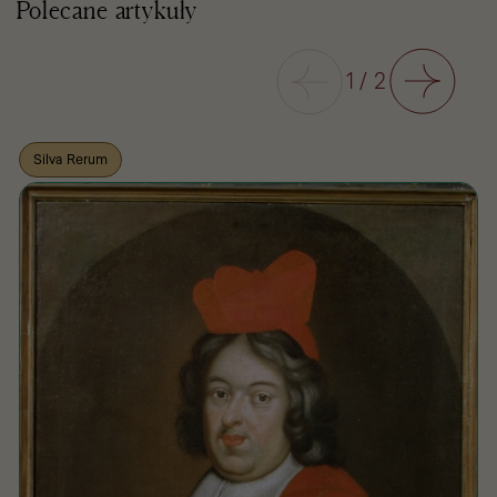
Polecane artykuły
Poprzedni
1
/
2
Następny
Silva Rerum