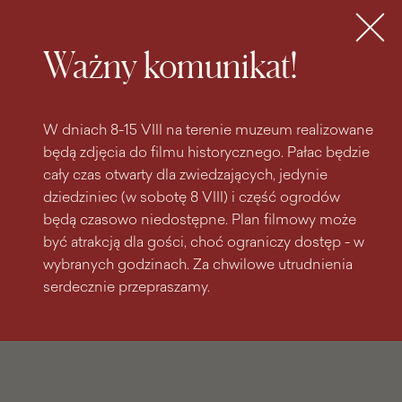
do
do menu
wyszukiwarki
treści
głównego
Bilety
MENU
Ważny komunikat!
W dniach 8-15 VIII na terenie muzeum realizowane
będą zdjęcia do filmu historycznego. Pałac będzie
cały czas otwarty dla zwiedzających, jedynie
dziedziniec (w sobotę 8 VIII) i część ogrodów
będą czasowo niedostępne. Plan filmowy może
być atrakcją dla gości, choć ograniczy dostęp - w
wybranych godzinach. Za chwilowe utrudnienia
serdecznie przepraszamy.