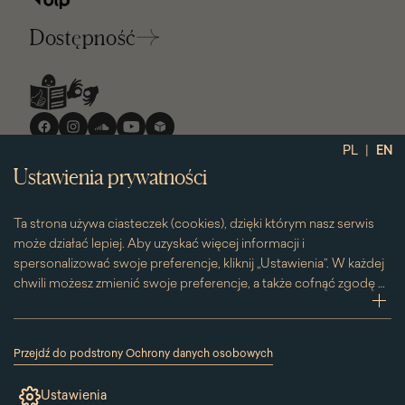
Dostępność
Media
społecznościowe
|
PL
EN
Ustawienia prywatności
Ta strona używa ciasteczek (cookies), dzięki którym nasz serwis
może działać lepiej. Aby uzyskać więcej informacji i
spersonalizować swoje preferencje, kliknij „Ustawienia”. W każdej
chwili możesz zmienić swoje preferencje, a także cofnąć zgodę na
używanie plików cookie. Możesz to zrobić, klikając na podstronę
zwi
„Cookies” znajdującą się w stopce.
Przesuwając suwak w prawą stronę aktywujesz zgodę na
Przejdź do podstrony Ochrony danych osobowych
konkretne ciasteczko. Przesuwając suwak w lewą stronę
(link
otworzy
wyłączasz taką zgodę.
Ustawienia
się