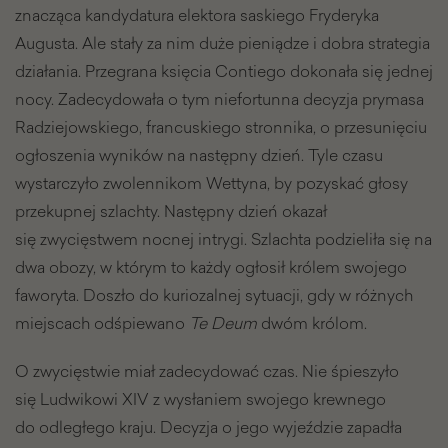
znacząca kandydatura elektora saskiego Fryderyka
Augusta. Ale stały za nim duże pieniądze i dobra strategia
działania. Przegrana księcia Contiego dokonała się jednej
nocy. Zadecydowała o tym niefortunna decyzja prymasa
Radziejowskiego, francuskiego stronnika, o przesunięciu
ogłoszenia wyników na następny dzień. Tyle czasu
wystarczyło zwolennikom Wettyna, by pozyskać głosy
przekupnej szlachty. Następny dzień okazał
się zwycięstwem nocnej intrygi. Szlachta podzieliła się na
dwa obozy, w którym to każdy ogłosił królem swojego
faworyta. Doszło do kuriozalnej sytuacji, gdy w różnych
miejscach odśpiewano
Te Deum
dwóm królom.
O zwycięstwie miał zadecydować czas. Nie śpieszyło
się Ludwikowi XIV z wysłaniem swojego krewnego
do odległego kraju. Decyzja o jego wyjeździe zapadła