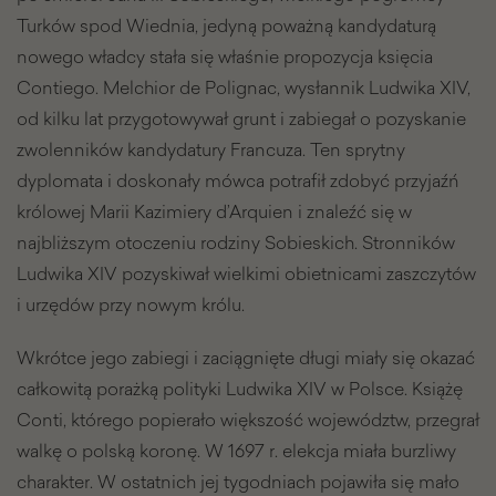
Turków spod Wiednia, jedyną poważną kandydaturą
nowego władcy stała się właśnie propozycja księcia
Contiego. Melchior de Polignac, wysłannik Ludwika XIV,
od kilku lat przygotowywał grunt i zabiegał o pozyskanie
zwolenników kandydatury Francuza. Ten sprytny
dyplomata i doskonały mówca potrafił zdobyć przyjaźń
królowej Marii Kazimiery d’Arquien i znaleźć się w
najbliższym otoczeniu rodziny Sobieskich. Stronników
Ludwika XIV pozyskiwał wielkimi obietnicami zaszczytów
i urzędów przy nowym królu.
Wkrótce jego zabiegi i zaciągnięte długi miały się okazać
całkowitą porażką polityki Ludwika XIV w Polsce. Książę
Conti, którego popierało większość województw, przegrał
walkę o polską koronę. W 1697 r. elekcja miała burzliwy
charakter. W ostatnich jej tygodniach pojawiła się mało