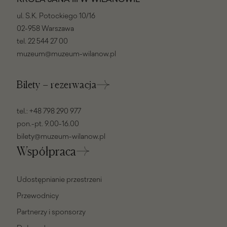
ul. S.K. Potockiego 10/16
02-958 Warszawa
tel.
22 544 27 00
muzeum@muzeum-wilanow.pl
Bilety – rezerwacja
tel.:
+48 798 290 977
pon.-pt. 9.00-16.00
bilety@muzeum-wilanow.pl
Współpraca
Udostępnianie przestrzeni
Przewodnicy
Partnerzy i sponsorzy