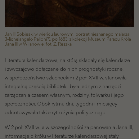
Jan III Sobieski w wieńcu laurowym, portret nieznanego malarza
(Michelangelo Palloni?), po 1683, z kolekcji Muzeum Pałacu Króla
Jana III w Wilanowie; fot. Z. Reszka
Literatura kalendarzowa, na którą składały się kalendarze
i zwyczajowo dołączane do nich prognostyki roczne,
w społeczeństwie szlacheckim 2 poł. XVII w. stanowiła
integralną częścią biblioteki, była jednym z narzędzi
zarządzania czasem własnym, rodziny, folwarku i jego
społeczności. Obok rytmu dni, tygodni i miesięcy
odnotowywała także rytm życia politycznego.
W 2 poł. XVII w., a w szczególności za panowania Jana III,
informacje o królu w literaturze kalendarzowej stały