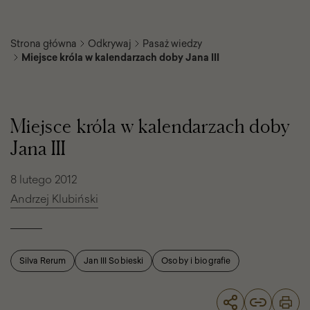
Strona główna
Odkrywaj
Pasaż wiedzy
Miejsce króla w kalendarzach doby Jana III
Miejsce
króla
w
Miejsce króla w kalendarzach doby
kalendarzach
doby
Jana III
Jana
III
8 lutego 2012
Andrzej Klubiński
Silva Rerum
Jan III Sobieski
Osoby i biografie