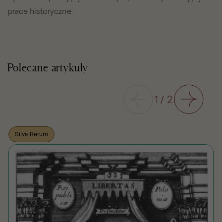
prace historyczne.
Polecane artykuły
Poprzedni
1
/
2
Następny
Silva Rerum