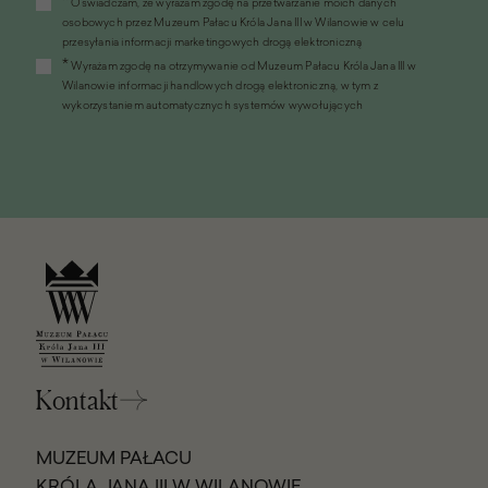
*
Oświadczam, że wyrażam zgodę na przetwarzanie moich danych
otworzy
osobowych przez Muzeum Pałacu Króla Jana III w Wilanowie w celu
się
przesyłania informacji marketingowych drogą elektroniczną
w
*
Wyrażam zgodę na otrzymywanie od Muzeum Pałacu Króla Jana III w
nowym
Wilanowie informacji handlowych drogą elektroniczną, w tym z
oknie)
wykorzystaniem automatycznych systemów wywołujących
Kontakt
MUZEUM PAŁACU
KRÓLA JANA III W WILANOWIE