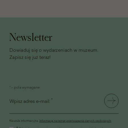
Stopka
strony
Newsletter
Dowiaduj się o wydarzeniach w muzeum.
Zapisz się już teraz!
* - pola wymagane
*
Wpisz adres e-mail:
Klauzula informacyjna.
Informacja na temat przetwarzania danych osobowych
(link