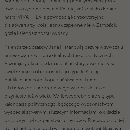
Korony pod koroną zamkniętą, podtrzymywany przez
dwie uskrzydlone postaci. Do niej zaś zostało dodane
hasło: VIVAT REX, z pewnością kontrowersyjne
dla adwersarzy króla, jednak zapewne nie w Zamościu,
gdzie kalendarz został wydany.
Kalendarze z czasów Jana III stanowią cezurę w zwyczaju
umieszczania w nich aktualnych treści politycznych.
Późniejszy okres będzie się charakteryzował nie tylko
zwiększeniem obecności tego typu treści, np.
publikacjami horoskopu państwa polskiego
lub horoskopu urodzeniowego władcy, ale także
przyniesie, już w wieku XVIII, wyodrębnienie się typu
kalendarza politycznego, będącego wydawnictwem
wyspecjalizowanym, służącym informacjami o składzie
osobowym władz państwa i urzędów w Rzeczypospolitej,
dynastiach panujących w Europie, a nawet publikującym