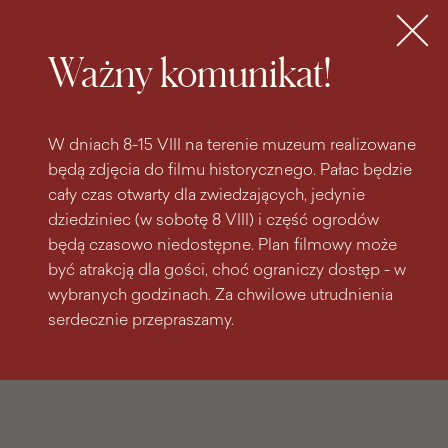
do
do menu
wyszukiwarki
treści
głównego
Bilety
MENU
Ważny komunikat!
W dniach 8-15 VIII na terenie muzeum realizowane
będą zdjęcia do filmu historycznego. Pałac będzie
cały czas otwarty dla zwiedzających, jedynie
dziedziniec (w sobotę 8 VIII) i część ogrodów
będą czasowo niedostępne. Plan filmowy może
być atrakcją dla gości, choć ograniczy dostęp - w
wybranych godzinach. Za chwilowe utrudnienia
serdecznie przepraszamy.