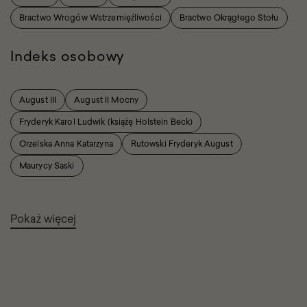
Bractwo Wrogów Wstrzemięźliwości
Bractwo Okrągłego Stołu
Indeks osobowy
August III
August II Mocny
Fryderyk Karol Ludwik (książę Holstein Beck)
Orzelska Anna Katarzyna
Rutowski Fryderyk August
Maurycy Saski
Pokaż więcej