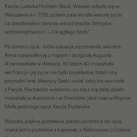
Karola Ludwika Holstein Beck. Wesele odbyło się w
Warszawie w r. 1730, potem para wiodła wesołe życie
na drezdeńskim dworze, wśród bractw „Wrogów
wstrzemięźliwości” i „Okrągłego Stołu”.
Po śmierci ojca - króla sytuacja się zmieniła, wkrótce
Anna rozwiodła się z mężem i za zgodą Augusta
III zamieszkała w Wenecji. W latach 40. mieszkała
we Francji i jej życie nie było przykładne, toteż inny
przyrodni brat, Maurycy Saski, wolał, żeby się wyniosła
z Paryża. Nie bardzo wiadomo, co się z nią dalej działo;
mieszkała w Awinionie i w Grenoble, jakiś czas w Rzymie.
Miała jedynego syna, Karola Fryderyka.
Wysoka, piękna, postawna, bardzo podobna do ojca,
znana jest z portretów z Łazienek, z Nieborowa i z Drezna.