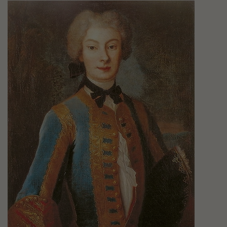
Orzelska
Anna
Katarzyna
-
Galeria
zdjęć