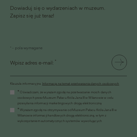
Dowiaduj się o wydarzeniach w muzeum.
Zapisz się już teraz!
* - pola wymagane
*
Wpisz adres e-mail:
Klauzula informacyjna.
Informacja na temat przetwarzania danych osobowych
(link
*
Oświadczam, że wyrażam zgodę na przetwarzanie moich danych
otworzy
osobowych przez Muzeum Pałacu Króla Jana III w Wilanowie w celu
się
przesyłania informacji marketingowych drogą elektroniczną
w
*
Wyrażam zgodę na otrzymywanie od Muzeum Pałacu Króla Jana III w
nowym
Wilanowie informacji handlowych drogą elektroniczną, w tym z
oknie)
wykorzystaniem automatycznych systemów wywołujących