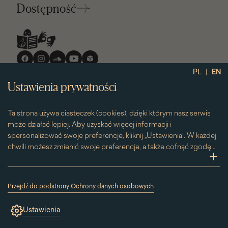
Dostępność
Media
społecznościowe
|
PL
EN
Ustawienia prywatności
Ta strona używa ciasteczek (cookies), dzięki którym nasz serwis
może działać lepiej. Aby uzyskać więcej informacji i
spersonalizować swoje preferencje, kliknij „Ustawienia”. W każdej
chwili możesz zmienić swoje preferencje, a także cofnąć zgodę na
używanie plików cookie. Możesz to zrobić, klikając na podstronę
zwi
„Cookies” znajdującą się w stopce.
Przesuwając suwak w prawą stronę aktywujesz zgodę na
Przejdź do podstrony Ochrony danych osobowych
konkretne ciasteczko. Przesuwając suwak w lewą stronę
(link
otworzy
wyłączasz taką zgodę.
Ustawienia
się
w
nowym