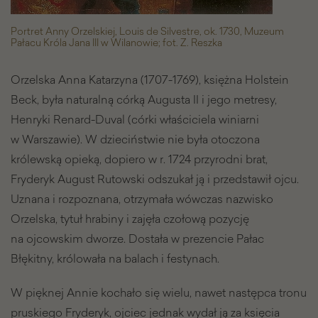
Portret Anny Orzelskiej, Louis de Silvestre, ok. 1730, Muzeum
Pałacu Króla Jana III w Wilanowie; fot. Z. Reszka
Orzelska Anna Katarzyna (1707-1769), księżna Holstein
Beck, była naturalną córką Augusta II i jego metresy,
Henryki Renard-Duval (córki właściciela winiarni
w Warszawie). W dzieciństwie nie była otoczona
królewską opieką, dopiero w r. 1724 przyrodni brat,
Fryderyk August Rutowski odszukał ją i przedstawił ojcu.
Uznana i rozpoznana, otrzymała wówczas nazwisko
Orzelska, tytuł hrabiny i zajęła czołową pozycję
na ojcowskim dworze. Dostała w prezencie Pałac
Błękitny, królowała na balach i festynach.
W pięknej Annie kochało się wielu, nawet następca tronu
pruskiego Fryderyk, ojciec jednak wydał ją za księcia