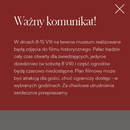
do
do menu
wyszukiwarki
treści
głównego
Bilety
MENU
Ważny komunikat!
W dniach 8-15 VIII na terenie muzeum realizowane
będą zdjęcia do filmu historycznego. Pałac będzie
cały czas otwarty dla zwiedzających, jedynie
dziedziniec (w sobotę 8 VIII) i część ogrodów
będą czasowo niedostępne. Plan filmowy może
być atrakcją dla gości, choć ograniczy dostęp - w
wybranych godzinach. Za chwilowe utrudnienia
serdecznie przepraszamy.