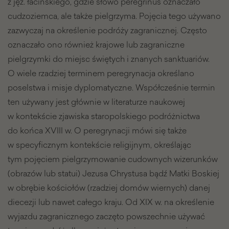
z jęz. łacińskiego, gdzie słowo peregrinus oznaczało
cudzoziemca, ale także pielgrzyma. Pojęcia tego używano
zazwyczaj na określenie podróży zagranicznej. Często
oznaczało ono również krajowe lub zagraniczne
pielgrzymki do miejsc świętych i znanych sanktuariów.
O wiele rzadziej terminem peregrynacja określano
poselstwa i misje dyplomatyczne. Współcześnie termin
ten używany jest głównie w literaturze naukowej
w kontekście zjawiska staropolskiego podróżnictwa
do końca XVIII w. O peregrynacji mówi się także
w specyficznym kontekście religijnym, określając
tym pojęciem pielgrzymowanie cudownych wizerunków
(obrazów lub statui) Jezusa Chrystusa bądź Matki Boskiej
w obrębie kościołów (rzadziej domów wiernych) danej
diecezji lub nawet całego kraju. Od XIX w. na określenie
wyjazdu zagranicznego zaczęto powszechnie używać