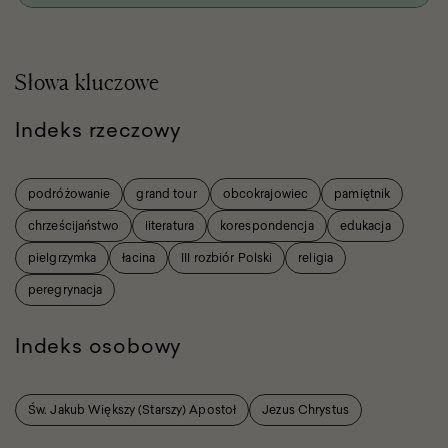
Słowa kluczowe
Indeks rzeczowy
podróżowanie
grand tour
obcokrajowiec
pamiętnik
chrześcijaństwo
literatura
korespondencja
edukacja
pielgrzymka
łacina
III rozbiór Polski
religia
peregrynacja
Indeks osobowy
Św. Jakub Większy (Starszy) Apostoł
Jezus Chrystus