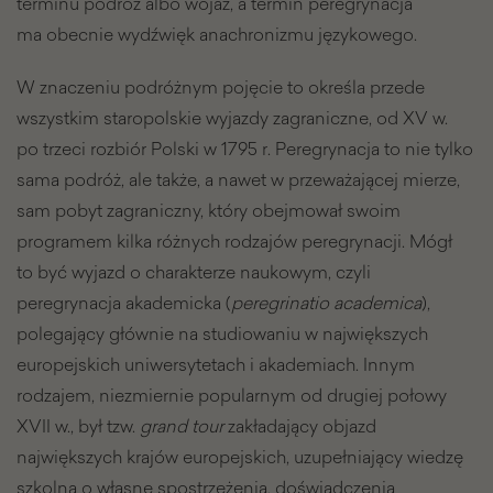
terminu podróż albo wojaż, a termin peregrynacja
ma obecnie wydźwięk anachronizmu językowego.
W znaczeniu podróżnym pojęcie to określa przede
wszystkim staropolskie wyjazdy zagraniczne, od XV w.
po trzeci rozbiór Polski w 1795 r. Peregrynacja to nie tylko
sama podróż, ale także, a nawet w przeważającej mierze,
sam pobyt zagraniczny, który obejmował swoim
programem kilka różnych rodzajów peregrynacji. Mógł
to być wyjazd o charakterze naukowym, czyli
peregrynacja akademicka (
peregrinatio academica
),
polegający głównie na studiowaniu w największych
europejskich uniwersytetach i akademiach. Innym
rodzajem, niezmiernie popularnym od drugiej połowy
XVII w., był tzw.
grand tour
zakładający objazd
największych krajów europejskich, uzupełniający wiedzę
szkolną o własne spostrzeżenia, doświadczenia