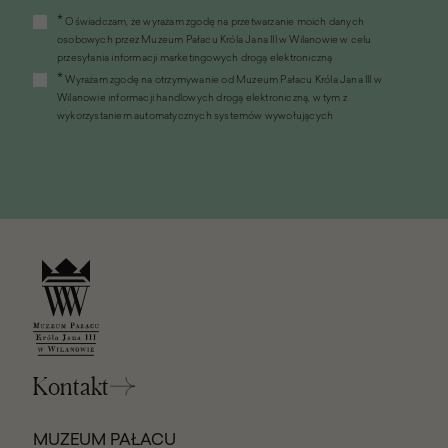
(link
*
Oświadczam, że wyrażam zgodę na przetwarzanie moich danych
otworzy
osobowych przez Muzeum Pałacu Króla Jana III w Wilanowie w celu
się
przesyłania informacji marketingowych drogą elektroniczną
w
*
Wyrażam zgodę na otrzymywanie od Muzeum Pałacu Króla Jana III w
nowym
Wilanowie informacji handlowych drogą elektroniczną, w tym z
oknie)
wykorzystaniem automatycznych systemów wywołujących
Kontakt
MUZEUM PAŁACU