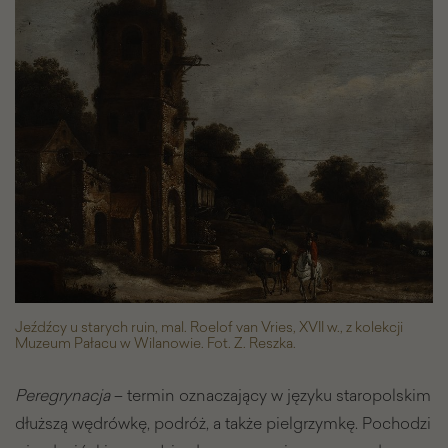
-
Galeria
zdjęć
Jeźdźcy u starych ruin, mal. Roelof van Vries, XVII w., z kolekcji
Muzeum Pałacu w Wilanowie. Fot. Z. Reszka.
Peregrynacja
– termin oznaczający w języku staropolskim
dłuższą wędrówkę, podróż, a także pielgrzymkę. Pochodzi