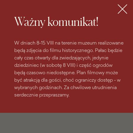
do
do menu
wyszukiwarki
treści
głównego
Bilety
MENU
Ważny komunikat!
W dniach 8-15 VIII na terenie muzeum realizowane
będą zdjęcia do filmu historycznego. Pałac będzie
cały czas otwarty dla zwiedzających, jedynie
dziedziniec (w sobotę 8 VIII) i część ogrodów
będą czasowo niedostępne. Plan filmowy może
być atrakcją dla gości, choć ograniczy dostęp - w
wybranych godzinach. Za chwilowe utrudnienia
serdecznie przepraszamy.