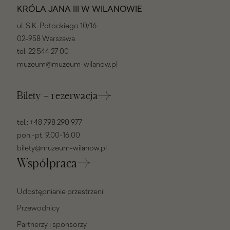
KRÓLA JANA III W WILANOWIE
ul. S.K. Potockiego 10/16
02-958 Warszawa
tel.
22 544 27 00
muzeum@muzeum-wilanow.pl
Bilety – rezerwacja
tel.:
+48 798 290 977
pon.-pt. 9.00-16.00
bilety@muzeum-wilanow.pl
Współpraca
Udostępnianie przestrzeni
Przewodnicy
Partnerzy i sponsorzy