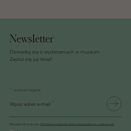
Stopka
strony
Newsletter
Dowiaduj się o wydarzeniach w muzeum.
Zapisz się już teraz!
* - pola wymagane
*
Wpisz adres e-mail:
Klauzula informacyjna.
Informacja na temat przetwarzania danych osobowych
(link