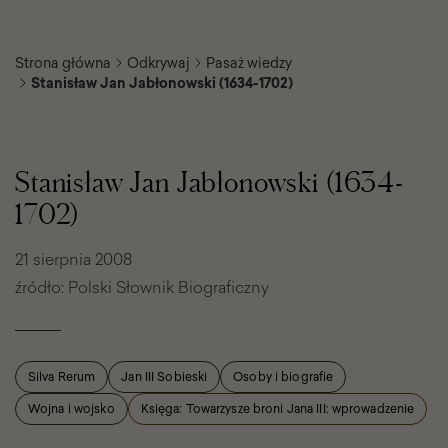
Strona główna
Odkrywaj
Pasaż wiedzy
Stanisław Jan Jabłonowski (1634-1702)
Stanisław
Jan
Jabłonowski
Stanisław Jan Jabłonowski (1634-
(1634-
1702)
1702)
21 sierpnia 2008
źródło: Polski Słownik Biograficzny
Silva Rerum
Jan III Sobieski
Osoby i biografie
Wojna i wojsko
Księga: Towarzysze broni Jana III: wprowadzenie