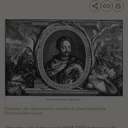
Stanisław
Jan
Jabłonowski
(1634-
1702)
-
Galeria
zdjęć
Stanisław Jan Jabłonowski, miedzioryt Jeana Mariette'a;
Biblioteka Narodowa
Stanisław Jan Jabłonowski (1634-1702) hetman wielki