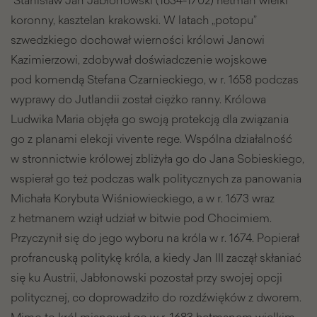
koronny, kasztelan krakowski. W latach „potopu”
szwedzkiego dochował wierności królowi Janowi
Kazimierzowi, zdobywał doświadczenie wojskowe
pod komendą Stefana Czarnieckiego, w r. 1658 podczas
wyprawy do Jutlandii został ciężko ranny. Królowa
Ludwika Maria objęła go swoją protekcją dla związania
go z planami elekcji vivente rege. Wspólna działalność
w stronnictwie królowej zbliżyła go do Jana Sobieskiego,
wspierał go też podczas walk politycznych za panowania
Michała Korybuta Wiśniowieckiego, a w r. 1673 wraz
z hetmanem wziął udział w bitwie pod Chocimiem.
Przyczynił się do jego wyboru na króla w r. 1674. Popierał
profrancuską politykę króla, a kiedy Jan III zaczął skłaniać
się ku Austrii, Jabłonowski pozostał przy swojej opcji
politycznej, co doprowadziło do rozdźwięków z dworem.
Mimo to król mianował go w r. 1683 hetmanem wielkim