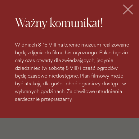
do
do menu
wyszukiwarki
treści
głównego
Bilety
MENU
Ważny komunikat!
W dniach 8-15 VIII na terenie muzeum realizowane
będą zdjęcia do filmu historycznego. Pałac będzie
cały czas otwarty dla zwiedzających, jedynie
dziedziniec (w sobotę 8 VIII) i część ogrodów
będą czasowo niedostępne. Plan filmowy może
być atrakcją dla gości, choć ograniczy dostęp - w
wybranych godzinach. Za chwilowe utrudnienia
serdecznie przepraszamy.