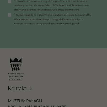
*
Oświadczam, że wyrażam zgodę na przetwarzanie moich danych
otworzy
osobowych przez Muzeum Pałacu Króla Jana III w Wilanowie w celu
się
przesyłania informacji marketingowych drogą elektroniczną
w
*
Wyrażam zgodę na otrzymywanie od Muzeum Pałacu Króla Jana III w
nowym
Wilanowie informacji handlowych drogą elektroniczną, w tym z
oknie)
wykorzystaniem automatycznych systemów wywołujących
Kontakt
MUZEUM PAŁACU