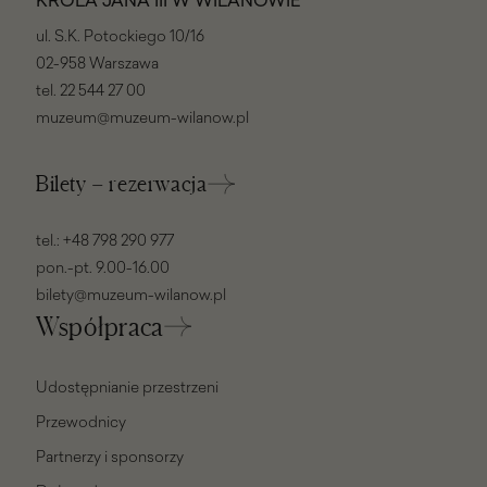
KRÓLA JANA III W WILANOWIE
ul. S.K. Potockiego 10/16
02-958 Warszawa
tel.
22 544 27 00
muzeum@muzeum-wilanow.pl
Bilety – rezerwacja
tel.:
+48 798 290 977
pon.-pt. 9.00-16.00
bilety@muzeum-wilanow.pl
Współpraca
Udostępnianie przestrzeni
Przewodnicy
Partnerzy i sponsorzy