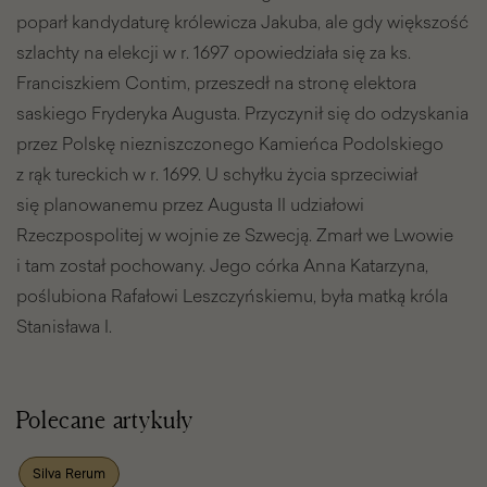
poparł kandydaturę królewicza Jakuba, ale gdy większość
szlachty na elekcji w r. 1697 opowiedziała się za ks.
Franciszkiem Contim, przeszedł na stronę elektora
saskiego Fryderyka Augusta. Przyczynił się do odzyskania
przez Polskę niezniszczonego Kamieńca Podolskiego
z rąk tureckich w r. 1699. U schyłku życia sprzeciwiał
się planowanemu przez Augusta II udziałowi
Rzeczpospolitej w wojnie ze Szwecją. Zmarł we Lwowie
i tam został pochowany. Jego córka Anna Katarzyna,
poślubiona Rafałowi Leszczyńskiemu, była matką króla
Stanisława I.
Polecane artykuły
Silva Rerum