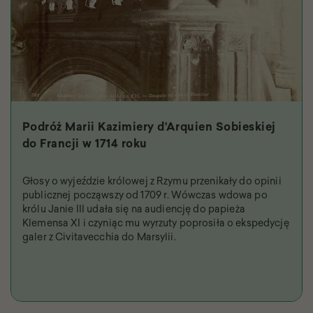
Podróż Marii Kazimiery d'Arquien Sobieskiej
do Francji w 1714 roku
Głosy o wyjeździe królowej z Rzymu przenikały do opinii
publicznej począwszy od 1709 r. Wówczas wdowa po
królu Janie III udała się na audiencję do papieża
Klemensa XI i czyniąc mu wyrzuty poprosiła o ekspedycję
galer z Civitavecchia do Marsylii.