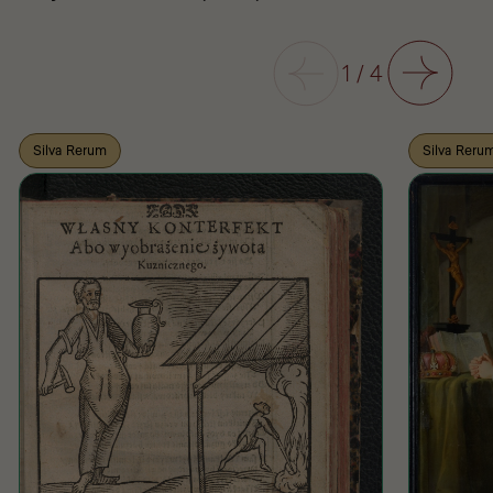
Poprzedni
1
/
4
Następny
Silva Rerum
Silva Reru