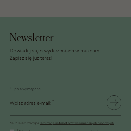
Stopka
strony
Newsletter
Dowiaduj się o wydarzeniach w muzeum.
Zapisz się już teraz!
* - pola wymagane
*
Wpisz adres e-mail:
Klauzula informacyjna.
Informacja na temat przetwarzania danych osobowych
(link