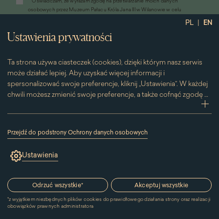
*
Oświadczam, że wyrażam zgodę na przetwarzanie moich danych
otworzy
osobowych przez Muzeum Pałacu Króla Jana III w Wilanowie w celu
się
przesyłania informacji marketingowych drogą elektroniczną
|
PL
EN
w
*
Wyrażam zgodę na otrzymywanie od Muzeum Pałacu Króla Jana III w
nowym
Ustawienia prywatności
Wilanowie informacji handlowych drogą elektroniczną, w tym z
oknie)
wykorzystaniem automatycznych systemów wywołujących
Ta strona używa ciasteczek (cookies), dzięki którym nasz serwis
może działać lepiej. Aby uzyskać więcej informacji i
spersonalizować swoje preferencje, kliknij „Ustawienia”. W każdej
chwili możesz zmienić swoje preferencje, a także cofnąć zgodę na
używanie plików cookie. Możesz to zrobić, klikając na podstronę
zwi
„Cookies” znajdującą się w stopce.
Przesuwając suwak w prawą stronę aktywujesz zgodę na
Przejdź do podstrony Ochrony danych osobowych
konkretne ciasteczko. Przesuwając suwak w lewą stronę
(link
otworzy
wyłączasz taką zgodę.
Ustawienia
się
w
nowym
Kontakt
oknie)
Odrzuć wszystkie
*
Akceptuj wszystkie
*
z wyjątkiem niezbędnych plików cookies do prawidłowego działania strony oraz realizacji
MUZEUM PAŁACU
obowiązków prawnych administratora
KRÓLA JANA III W WILANOWIE