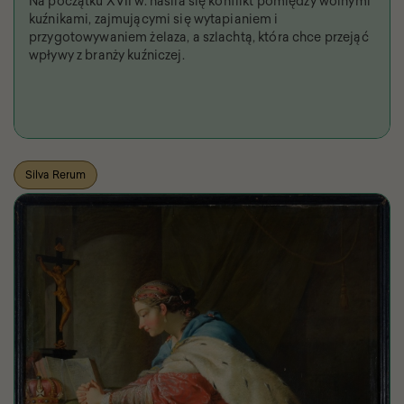
Na początku XVII w. nasila się konflikt pomiędzy wolnymi
kuźnikami, zajmującymi się wytapianiem i
przygotowywaniem żelaza, a szlachtą, która chce przejąć
wpływy z branży kuźniczej.
Silva Rerum