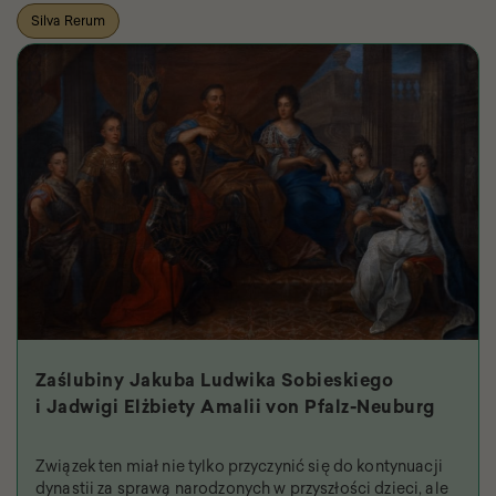
Silva Rerum
Zaślubiny Jakuba Ludwika Sobieskiego
i Jadwigi Elżbiety Amalii von Pfalz-Neuburg
Związek ten miał nie tylko przyczynić się do kontynuacji
dynastii za sprawą narodzonych w przyszłości dzieci, ale