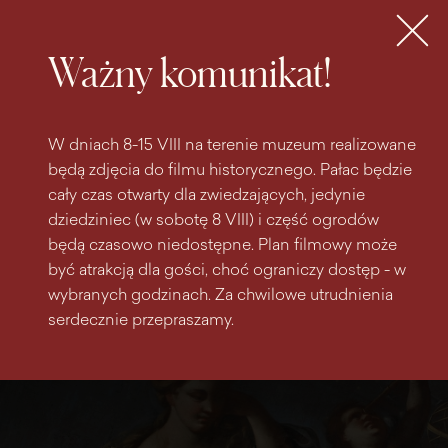
do
do menu
wyszukiwarki
treści
głównego
Bilety
MENU
Ważny komunikat!
W dniach 8-15 VIII na terenie muzeum realizowane
będą zdjęcia do filmu historycznego. Pałac będzie
cały czas otwarty dla zwiedzających, jedynie
dziedziniec (w sobotę 8 VIII) i część ogrodów
będą czasowo niedostępne. Plan filmowy może
być atrakcją dla gości, choć ograniczy dostęp - w
wybranych godzinach. Za chwilowe utrudnienia
serdecznie przepraszamy.