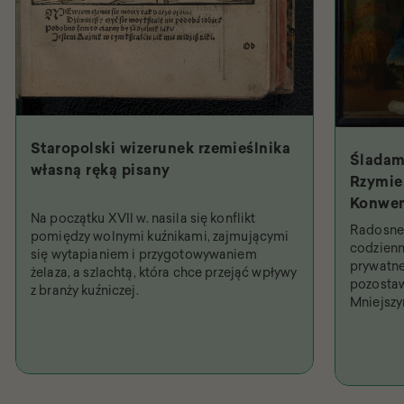
Staropolski wizerunek rzemieślnika
Śladam
własną ręką pisany
Rzymie.
Konwen
Na początku XVII w. nasila się konflikt
Święty
Radosne 
pomiędzy wolnymi kuźnikami, zajmującymi
najpob
codzienn
się wytapianiem i przygotowywaniem
prywatne
żelaza, a szlachtą, która chce przejąć wpływy
pozostaw
z branży kuźniczej.
Mniejsz