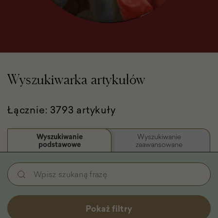
Wyszukiwarka artykułów
Łącznie: 3793 artykuły
Wyszukiwanie
Wyszukiwanie
podstawowe
zaawansowane
Wyszukiwanie
Wpisz
podstawowe
szukaną
-
frazę
Filtry
Pokaż filtry