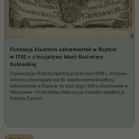
Fundacja klasztoru sakramentek w Rzymie
w 1702 r. z inicjatywy Marii Kazimiery
Sobieskiej
Opuszczając Rzeczpospolitą pod koniec 1698 r., królowa-
wdowa zobowiązała się do ustanowienia klasztoru
sakramentek w Rzymie, na wzór tego, który ufundowała w
Warszawie. Ich siedzibą stała się jej rzymska rezydencja -
Palazzo Zuccari