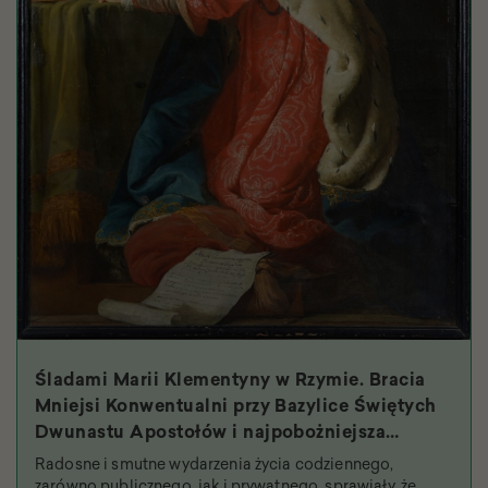
Śladami Marii Klementyny w Rzymie. Bracia
Mniejsi Konwentualni przy Bazylice Świętych
Dwunastu Apostołów i najpobożniejsza
królowa
Radosne i smutne wydarzenia życia codziennego,
zarówno publicznego, jak i prywatnego, sprawiały, że