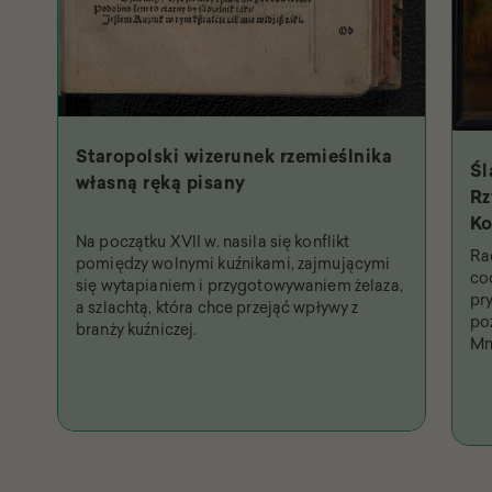
Staropolski wizerunek rzemieślnika
Śl
własną ręką pisany
Rz
Ko
Na początku XVII w. nasila się konflikt
Św
Ra
pomiędzy wolnymi kuźnikami, zajmującymi
na
co
się wytapianiem i przygotowywaniem żelaza,
pr
a szlachtą, która chce przejąć wpływy z
po
branży kuźniczej.
Mn