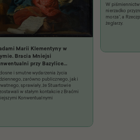
W piśmiennictwi
nierzadko przyzna
morza”, a Rzeczp
żeglarzy.
adami Marii Klementyny w
ymie. Bracia Mniejsi
nwentualni przy Bazylice
iętych Dwunastu Apostołów i
dosne i smutne wydarzenia życia
jpobożniejsza królowa
dziennego, zarówno publicznego, jak i
ywatnego, sprawiały, że Stuartowie
zostawali w stałym kontakcie z Braćmi
iejszymi Konwentualnymi