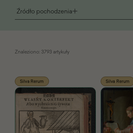
Źródło pochodzenia
Znaleziono:
3793 artykuły
Lista
Silva Rerum
Silva Rerum
znalezionych
artykułów
Pasażu
Wiedzy