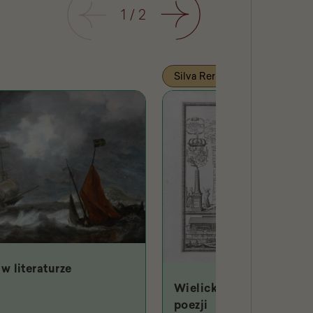
Poprzedni
1
/
2
Następny
Silva Rerum
w literaturze
Wielicki Hades w starop
poezji