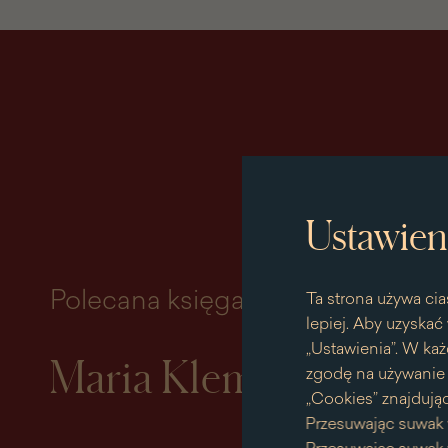
Ustawien
Polecana księga miesiąca
Ta strona używa cia
lepiej. Aby uzyskać 
„Ustawienia”. W każ
Maria Klementyna So
zgodę na używanie p
„Cookies” znajdując
Przesuwając suwak 