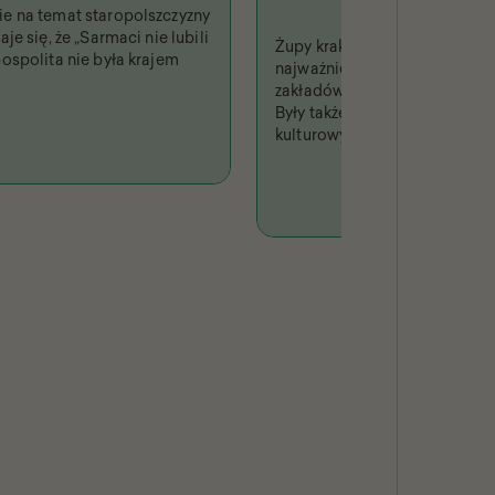
e na temat staropolszczyzny
je się, że „Sarmaci nie lubili
Żupy krakowskie były jednym 
ospolita nie była krajem
najważniejszych i najbardzi
zakładów produkcyjnych w Rz
Były także fenomenem turysty
kulturowym, niejednokrotni
w piśmiennictwie i odwzoro
sztuce.