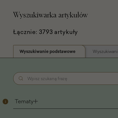
Wyszukiwarka artykułów
Łącznie: 3793 artykuły
Wyszukiwanie podstawowe
Wyszukiwani
Wyszukiwanie
Wpisz
podstawowe
szukaną
-
frazę
Filtry
Tematy