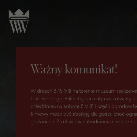
do
do menu
wyszukiwarki
treści
głównego
Ważny komunikat!
W dniach 8-15 VIII na terenie muzeum realizowa
historycznego. Pałac będzie cały czas otwarty d
dziedziniec (w sobotę 8 VIII) i część ogrodów
filmowy może być atrakcją dla gości, choć ogr
godzinach. Za chwilowe utrudnienia serdecznie