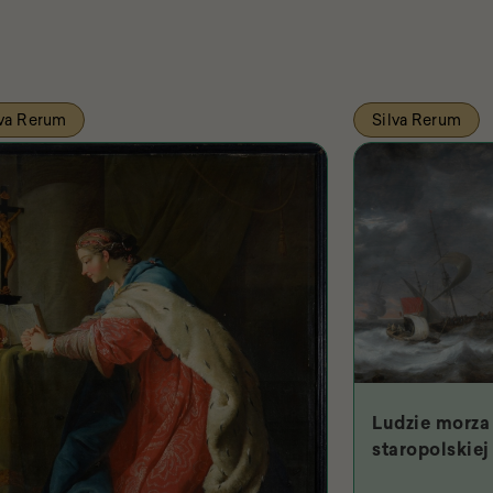
lva Rerum
Silva Rerum
Ludzie morza 
staropolskiej