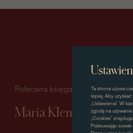
Ustawien
Polecana księga miesiąca
Ta strona używa cia
lepiej. Aby uzyskać 
„Ustawienia”. W każ
Maria Klementyna So
zgodę na używanie p
„Cookies” znajdując
Przesuwając suwak 