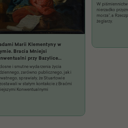
W piśmiennictwi
nierzadko przyzna
morza”, a Rzeczp
żeglarzy.
adami Marii Klementyny w
ymie. Bracia Mniejsi
nwentualni przy Bazylice
iętych Dwunastu Apostołów i
dosne i smutne wydarzenia życia
jpobożniejsza królowa
dziennego, zarówno publicznego, jak i
ywatnego, sprawiały, że Stuartowie
zostawali w stałym kontakcie z Braćmi
iejszymi Konwentualnymi