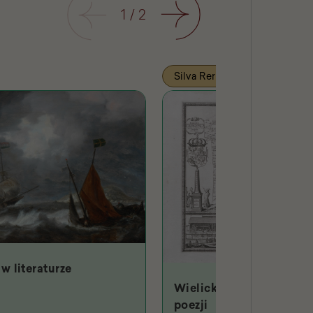
Poprzedni
1
/
2
Następny
Silva Rerum
w literaturze
Wielicki Hades w starop
poezji