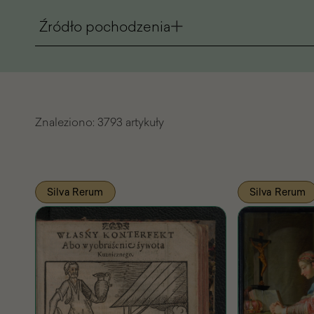
Źródło pochodzenia
Znaleziono:
3793 artykuły
Lista
Silva Rerum
Silva Rerum
znalezionych
artykułów
Pasażu
Wiedzy