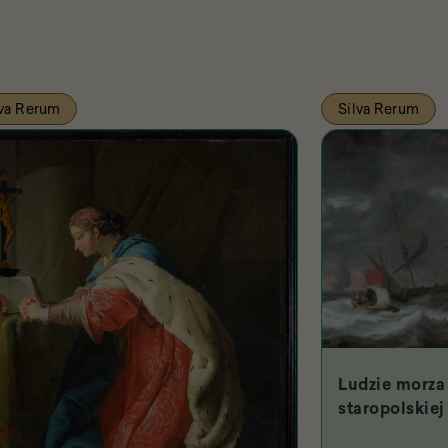
lva Rerum
Silva Rerum
Ludzie morza 
staropolskiej