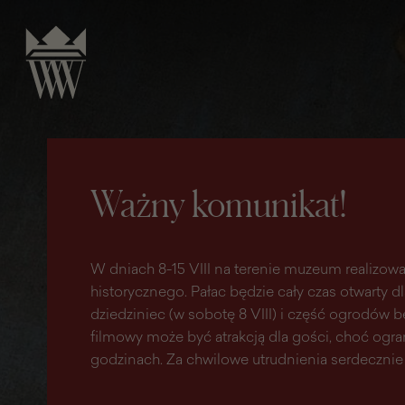
do
do menu
wyszukiwarki
treści
głównego
Ważny komunikat!
W dniach 8-15 VIII na terenie muzeum realizowa
historycznego. Pałac będzie cały czas otwarty d
dziedziniec (w sobotę 8 VIII) i część ogrodów
filmowy może być atrakcją dla gości, choć ogr
godzinach. Za chwilowe utrudnienia serdecznie