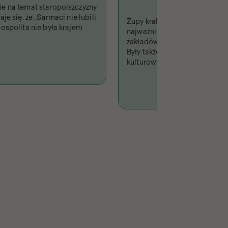
e na temat staropolszczyzny
je się, że „Sarmaci nie lubili
Żupy krakowskie były jednym 
ospolita nie była krajem
najważniejszych i najbardzi
zakładów produkcyjnych w Rz
Były także fenomenem turysty
kulturowym, niejednokrotni
w piśmiennictwie i odwzoro
sztuce.