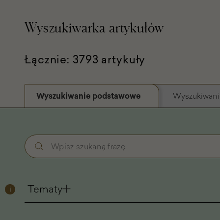
Wyszukiwarka artykułów
Łącznie: 3793 artykuły
Wyszukiwanie podstawowe
Wyszukiwani
Wyszukiwanie
Wpisz
podstawowe
szukaną
-
frazę
Filtry
Tematy