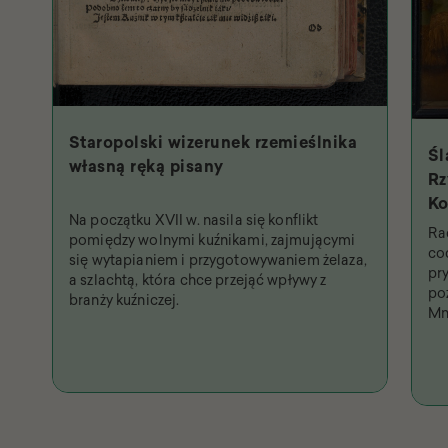
Staropolski wizerunek rzemieślnika
Śl
własną ręką pisany
Rz
Ko
Na początku XVII w. nasila się konflikt
Św
Ra
pomiędzy wolnymi kuźnikami, zajmującymi
na
co
się wytapianiem i przygotowywaniem żelaza,
pr
a szlachtą, która chce przejąć wpływy z
po
branży kuźniczej.
Mn