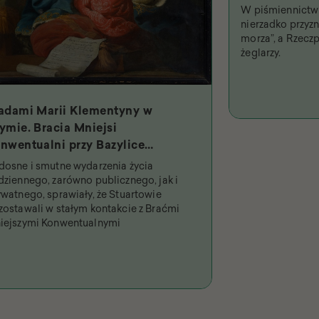
W piśmiennictwi
nierzadko przyzna
morza”, a Rzeczp
żeglarzy.
adami Marii Klementyny w
ymie. Bracia Mniejsi
nwentualni przy Bazylice
iętych Dwunastu Apostołów i
dosne i smutne wydarzenia życia
jpobożniejsza królowa
dziennego, zarówno publicznego, jak i
ywatnego, sprawiały, że Stuartowie
zostawali w stałym kontakcie z Braćmi
iejszymi Konwentualnymi