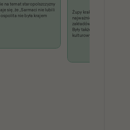
e na temat staropolszczyzny
je się, że „Sarmaci nie lubili
Żupy krakowskie były jednym 
ospolita nie była krajem
najważniejszych i najbardzi
zakładów produkcyjnych w Rz
Były także fenomenem turysty
kulturowym, niejednokrotni
w piśmiennictwie i odwzoro
sztuce.