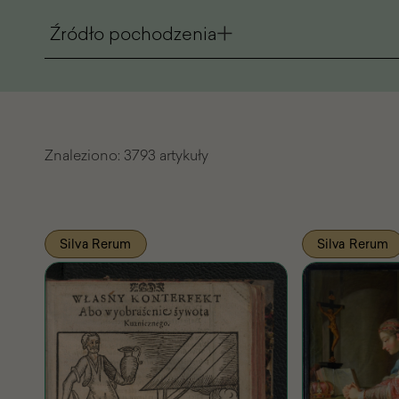
Źródło pochodzenia
Znaleziono:
3793 artykuły
Lista
Silva Rerum
Silva Rerum
znalezionych
artykułów
Pasażu
Wiedzy