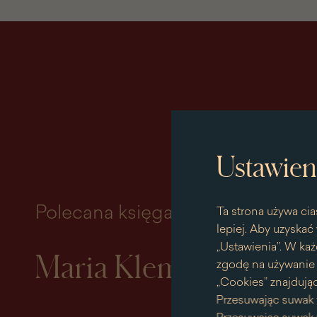
Ustawien
Polecana księga miesiąca
Ta strona używa cia
lepiej. Aby uzyskać 
„Ustawienia”. W każ
Maria Klementyna So
zgodę na używanie p
„Cookies” znajdując
Przesuwając suwak 