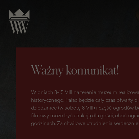
do
do menu
wyszukiwarki
treści
głównego
Ważny komunikat!
W dniach 8-15 VIII na terenie muzeum realizowa
historycznego. Pałac będzie cały czas otwarty d
dziedziniec (w sobotę 8 VIII) i część ogrodów
filmowy może być atrakcją dla gości, choć ogr
godzinach. Za chwilowe utrudnienia serdecznie