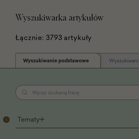
Wyszukiwarka artykułów
Łącznie: 3793 artykuły
Wyszukiwanie podstawowe
Wyszukiwani
Wyszukiwanie
Wpisz
podstawowe
szukaną
-
frazę
Filtry
Tematy