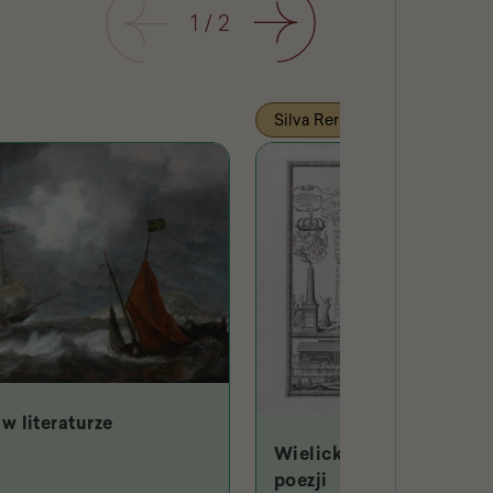
Poprzedni
1
/
2
Następny
Silva Rerum
w literaturze
Wielicki Hades w starop
poezji