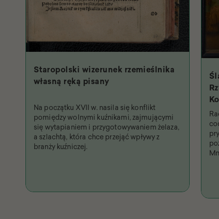
Staropolski wizerunek rzemieślnika
Śl
własną ręką pisany
Rz
Ko
Na początku XVII w. nasila się konflikt
Św
Ra
pomiędzy wolnymi kuźnikami, zajmującymi
na
co
się wytapianiem i przygotowywaniem żelaza,
pr
a szlachtą, która chce przejąć wpływy z
po
branży kuźniczej.
Mn