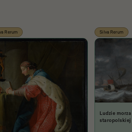
lva Rerum
Silva Rerum
Ludzie morza 
staropolskiej