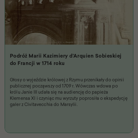
Podróż Marii Kazimiery d'Arquien Sobieskiej
do Francji w 1714 roku
Głosy o wyjeździe królowej z Rzymu przenikały do opinii
publicznej począwszy od 1709 r. Wówczas wdowa po
królu Janie III udała się na audiencję do papieża
Klemensa XI i czyniąc mu wyrzuty poprosiła o ekspedycję
galer z Civitavecchia do Marsylii.