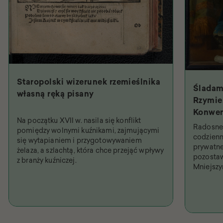
Staropolski wizerunek rzemieślnika
Śladam
własną ręką pisany
Rzymie.
Konwen
Na początku XVII w. nasila się konflikt
Święty
Radosne 
pomiędzy wolnymi kuźnikami, zajmującymi
najpob
codzienn
się wytapianiem i przygotowywaniem
prywatne
żelaza, a szlachtą, która chce przejąć wpływy
pozostaw
z branży kuźniczej.
Mniejsz