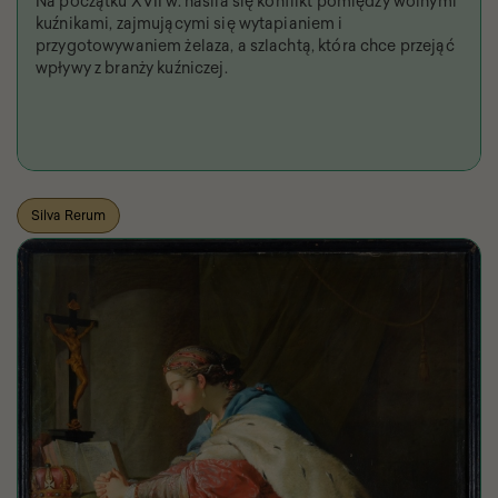
Na początku XVII w. nasila się konflikt pomiędzy wolnymi
kuźnikami, zajmującymi się wytapianiem i
przygotowywaniem żelaza, a szlachtą, która chce przejąć
wpływy z branży kuźniczej.
Silva Rerum