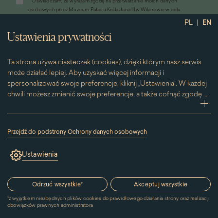
*
Oświadczam, że wyrażam zgodę na przetwarzanie moich danych
otworzy
osobowych przez Muzeum Pałacu Króla Jana III w Wilanowie w celu
się
przesyłania informacji marketingowych drogą elektroniczną
|
PL
EN
w
*
Wyrażam zgodę na otrzymywanie od Muzeum Pałacu Króla Jana III w
nowym
Ustawienia prywatności
Wilanowie informacji handlowych drogą elektroniczną, w tym z
oknie)
wykorzystaniem automatycznych systemów wywołujących
Ta strona używa ciasteczek (cookies), dzięki którym nasz serwis
może działać lepiej. Aby uzyskać więcej informacji i
spersonalizować swoje preferencje, kliknij „Ustawienia”. W każdej
chwili możesz zmienić swoje preferencje, a także cofnąć zgodę na
używanie plików cookie. Możesz to zrobić, klikając na podstronę
zwi
„Cookies” znajdującą się w stopce.
Przesuwając suwak w prawą stronę aktywujesz zgodę na
Przejdź do podstrony Ochrony danych osobowych
konkretne ciasteczko. Przesuwając suwak w lewą stronę
(link
otworzy
wyłączasz taką zgodę.
Ustawienia
się
w
nowym
Kontakt
oknie)
Odrzuć wszystkie
*
Akceptuj wszystkie
*
z wyjątkiem niezbędnych plików cookies do prawidłowego działania strony oraz realizacji
MUZEUM PAŁACU
obowiązków prawnych administratora
KRÓLA JANA III W WILANOWIE