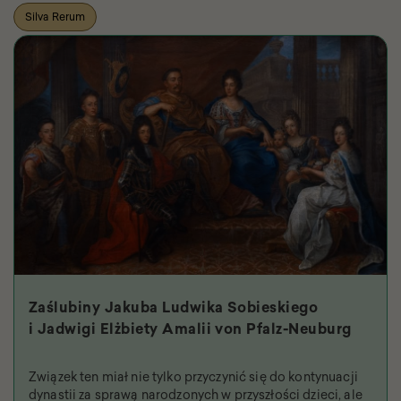
Silva Rerum
Zaślubiny Jakuba Ludwika Sobieskiego
i Jadwigi Elżbiety Amalii von Pfalz-Neuburg
Związek ten miał nie tylko przyczynić się do kontynuacji
dynastii za sprawą narodzonych w przyszłości dzieci, ale