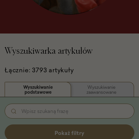
Wyszukiwarka artykułów
Łącznie: 3793 artykuły
Wyszukiwanie
Wyszukiwanie
podstawowe
zaawansowane
Wyszukiwanie
Wpisz
podstawowe
szukaną
-
frazę
Filtry
Pokaż filtry