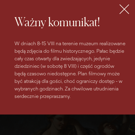
do
do menu
wyszukiwarki
treści
głównego
Bilety
MENU
Ważny komunikat!
W dniach 8-15 VIII na terenie muzeum realizowane
będą zdjęcia do filmu historycznego. Pałac będzie
cały czas otwarty dla zwiedzających, jedynie
dziedziniec (w sobotę 8 VIII) i część ogrodów
będą czasowo niedostępne. Plan filmowy może
być atrakcją dla gości, choć ograniczy dostęp - w
wybranych godzinach. Za chwilowe utrudnienia
serdecznie przepraszamy.