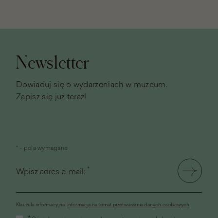
Stopka
strony
Newsletter
Dowiaduj się o wydarzeniach w muzeum.
Zapisz się już teraz!
* - pola wymagane
*
Wpisz adres e-mail:
Klauzula informacyjna.
Informacja na temat przetwarzania danych osobowych
(link