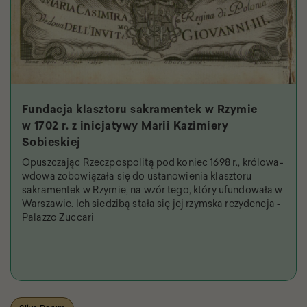
Fundacja klasztoru sakramentek w Rzymie
w 1702 r. z inicjatywy Marii Kazimiery
Sobieskiej
Opuszczając Rzeczpospolitą pod koniec 1698 r., królowa-
wdowa zobowiązała się do ustanowienia klasztoru
sakramentek w Rzymie, na wzór tego, który ufundowała w
Warszawie. Ich siedzibą stała się jej rzymska rezydencja -
Palazzo Zuccari