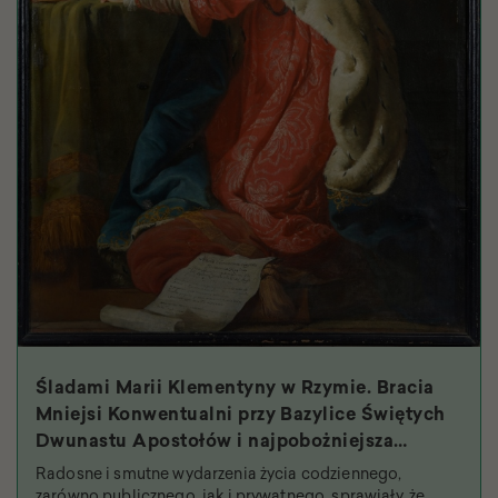
Śladami Marii Klementyny w Rzymie. Bracia
Mniejsi Konwentualni przy Bazylice Świętych
Dwunastu Apostołów i najpobożniejsza
królowa
Radosne i smutne wydarzenia życia codziennego,
zarówno publicznego, jak i prywatnego, sprawiały, że