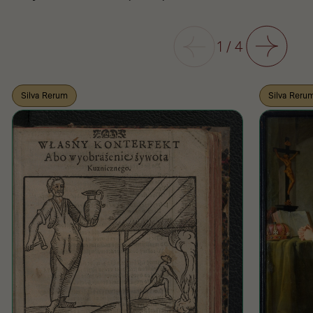
Poprzedni
1
/
4
Następny
Silva Rerum
Silva Reru