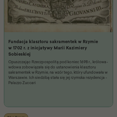
Fundacja klasztoru sakramentek w Rzymie
w 1702 r. z inicjatywy Marii Kazimiery
Sobieskiej
Opuszczając Rzeczpospolitą pod koniec 1698 r., królowa-
wdowa zobowiązała się do ustanowienia klasztoru
sakramentek w Rzymie, na wzór tego, który ufundowała w
Warszawie. Ich siedzibą stała się jej rzymska rezydencja -
Palazzo Zuccari