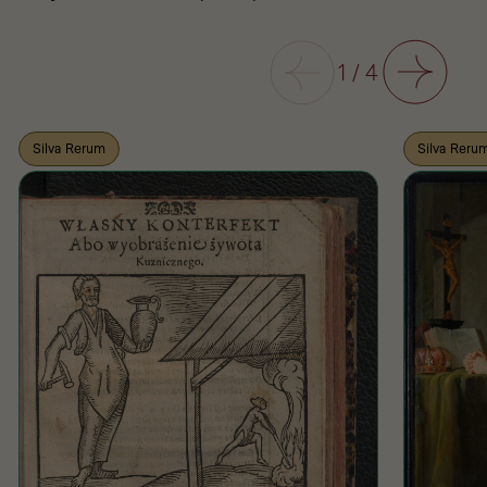
Poprzedni
1
/
4
Następny
Silva Rerum
Silva Reru