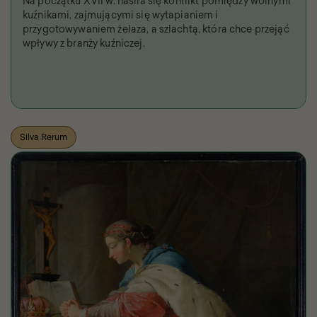
Na początku XVII w. nasila się konflikt pomiędzy wolnymi
kuźnikami, zajmującymi się wytapianiem i
przygotowywaniem żelaza, a szlachtą, która chce przejąć
wpływy z branży kuźniczej.
Silva Rerum