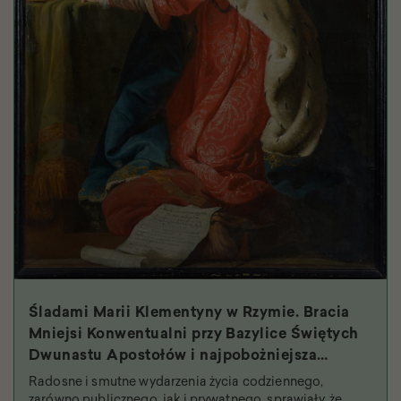
Śladami Marii Klementyny w Rzymie. Bracia
Mniejsi Konwentualni przy Bazylice Świętych
Dwunastu Apostołów i najpobożniejsza
królowa
Radosne i smutne wydarzenia życia codziennego,
zarówno publicznego, jak i prywatnego, sprawiały, że