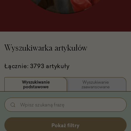
Wyszukiwarka artykułów
Łącznie: 3793 artykuły
Wyszukiwanie
Wyszukiwanie
podstawowe
zaawansowane
Wyszukiwanie
Wpisz
podstawowe
szukaną
-
frazę
Filtry
Pokaż filtry