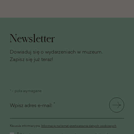
Stopka
strony
Newsletter
Dowiaduj się o wydarzeniach w muzeum.
Zapisz się już teraz!
* - pola wymagane
*
Wpisz adres e-mail:
Klauzula informacyjna.
Informacja na temat przetwarzania danych osobowych
(link