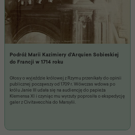
Podróż Marii Kazimiery d'Arquien Sobieskiej
do Francji w 1714 roku
Głosy o wyjeździe królowej z Rzymu przenikały do opinii
publicznej począwszy od 1709 r. Wówczas wdowa po
królu Janie III udała się na audiencję do papieża
Klemensa XI i czyniąc mu wyrzuty poprosiła o ekspedycję
galer z Civitavecchia do Marsylii.