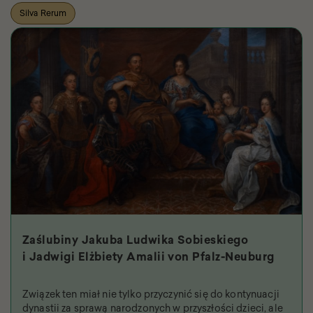
Silva Rerum
Zaślubiny Jakuba Ludwika Sobieskiego
i Jadwigi Elżbiety Amalii von Pfalz-Neuburg
Związek ten miał nie tylko przyczynić się do kontynuacji
dynastii za sprawą narodzonych w przyszłości dzieci, ale