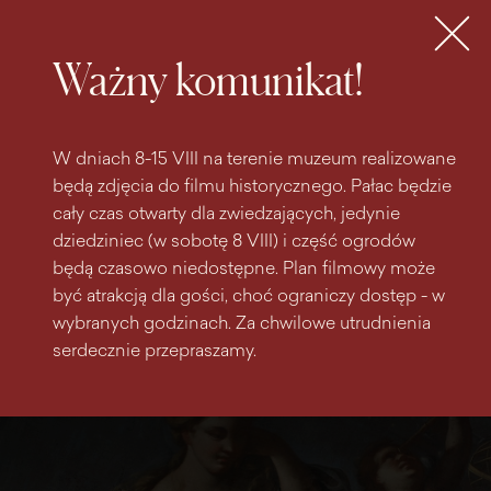
do
do menu
wyszukiwarki
treści
głównego
Bilety
MENU
Ważny komunikat!
W dniach 8-15 VIII na terenie muzeum realizowane
będą zdjęcia do filmu historycznego. Pałac będzie
cały czas otwarty dla zwiedzających, jedynie
dziedziniec (w sobotę 8 VIII) i część ogrodów
będą czasowo niedostępne. Plan filmowy może
być atrakcją dla gości, choć ograniczy dostęp - w
wybranych godzinach. Za chwilowe utrudnienia
serdecznie przepraszamy.