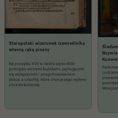
Staropolski wizerunek rzemieślnika
Śladam
własną ręką pisany
Rzymie.
Konwen
Na początku XVII w. nasila się konflikt
Święty
Radosne 
pomiędzy wolnymi kuźnikami, zajmującymi
najpob
codzienn
się wytapianiem i przygotowywaniem
prywatne
żelaza, a szlachtą, która chce przejąć wpływy
pozostaw
z branży kuźniczej.
Mniejsz