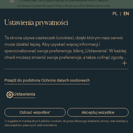
*
Oświadczam, że wyrażam zgodę na przetwarzanie moich danych
otworzy
osobowych przez Muzeum Pałacu Króla Jana III w Wilanowie w celu
się
przesyłania informacji marketingowych drogą elektroniczną
|
PL
EN
w
*
Wyrażam zgodę na otrzymywanie od Muzeum Pałacu Króla Jana III w
nowym
Ustawienia prywatności
Wilanowie informacji handlowych drogą elektroniczną, w tym z
oknie)
wykorzystaniem automatycznych systemów wywołujących
Ta strona używa ciasteczek (cookies), dzięki którym nasz serwis
może działać lepiej. Aby uzyskać więcej informacji i
spersonalizować swoje preferencje, kliknij „Ustawienia”. W każdej
chwili możesz zmienić swoje preferencje, a także cofnąć zgodę na
używanie plików cookie. Możesz to zrobić, klikając na podstronę
zwi
„Cookies” znajdującą się w stopce.
Przesuwając suwak w prawą stronę aktywujesz zgodę na
Przejdź do podstrony Ochrony danych osobowych
konkretne ciasteczko. Przesuwając suwak w lewą stronę
(link
otworzy
wyłączasz taką zgodę.
Ustawienia
się
w
nowym
Kontakt
oknie)
Odrzuć wszystkie
*
Akceptuj wszystkie
*
z wyjątkiem niezbędnych plików cookies do prawidłowego działania strony oraz realizacji
MUZEUM PAŁACU
obowiązków prawnych administratora
KRÓLA JANA III W WILANOWIE