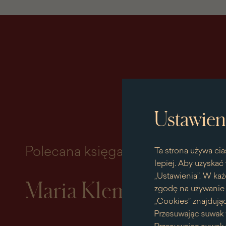
Ustawien
Polecana księga miesiąca
Ta strona używa cia
lepiej. Aby uzyskać 
„Ustawienia”. W każ
Maria Klementyna So
zgodę na używanie p
„Cookies” znajdując
Przesuwając suwak 