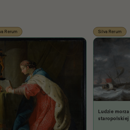
lva Rerum
Silva Rerum
Ludzie morza 
staropolskiej