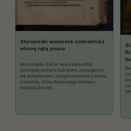
Staropolski wizerunek rzemieślnika
Śl
własną ręką pisany
Rz
Ko
Na początku XVII w. nasila się konflikt
Św
Ra
pomiędzy wolnymi kuźnikami, zajmującymi
na
co
się wytapianiem i przygotowywaniem żelaza,
pr
a szlachtą, która chce przejąć wpływy z
po
branży kuźniczej.
Mn