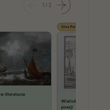
Poprzedni
1
/
2
Następny
Silva Rerum
w literaturze
Wielicki Hades w starop
poezji