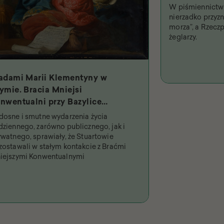
W piśmiennictwi
nierzadko przyzna
morza”, a Rzeczp
żeglarzy.
adami Marii Klementyny w
ymie. Bracia Mniejsi
nwentualni przy Bazylice
iętych Dwunastu Apostołów i
dosne i smutne wydarzenia życia
jpobożniejsza królowa
dziennego, zarówno publicznego, jak i
ywatnego, sprawiały, że Stuartowie
zostawali w stałym kontakcie z Braćmi
iejszymi Konwentualnymi