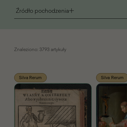
Źródło pochodzenia
Znaleziono:
3793 artykuły
Lista
Silva Rerum
Silva Rerum
znalezionych
artykułów
Pasażu
Wiedzy