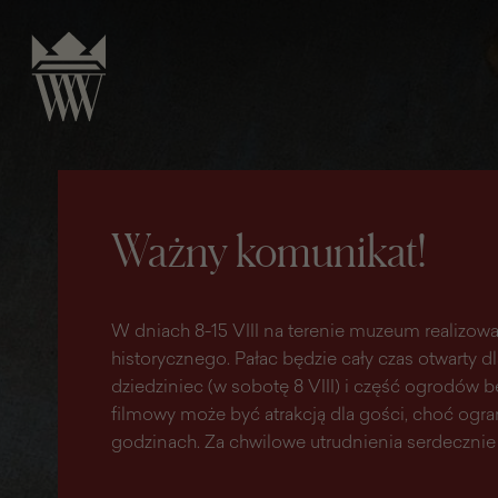
do
do menu
wyszukiwarki
treści
głównego
Ważny komunikat!
W dniach 8-15 VIII na terenie muzeum realizowa
historycznego. Pałac będzie cały czas otwarty d
dziedziniec (w sobotę 8 VIII) i część ogrodów
filmowy może być atrakcją dla gości, choć ogr
godzinach. Za chwilowe utrudnienia serdecznie