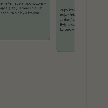
e na temat staropolszczyzny
je się, że „Sarmaci nie lubili
Żupy krakowskie były jednym 
ospolita nie była krajem
najważniejszych i najbardzi
zakładów produkcyjnych w Rz
Były także fenomenem turysty
kulturowym, niejednokrotni
w piśmiennictwie i odwzoro
sztuce.