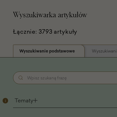
Wyszukiwarka artykułów
Łącznie: 3793 artykuły
Wyszukiwanie podstawowe
Wyszukiwani
Wyszukiwanie
Wpisz
podstawowe
szukaną
-
frazę
Filtry
Tematy