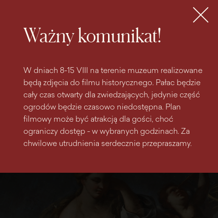
do
do menu
wyszukiwarki
treści
głównego
Bilety
MENU
Ważny komunikat!
W dniach 8-15 VIII na terenie muzeum realizowane
będą zdjęcia do filmu historycznego. Pałac będzie
cały czas otwarty dla zwiedzających, jedynie część
ogrodów będzie czasowo niedostępna. Plan
filmowy może być atrakcją dla gości, choć
ograniczy dostęp - w wybranych godzinach. Za
chwilowe utrudnienia serdecznie przepraszamy.