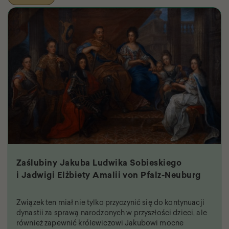
Zaślubiny Jakuba Ludwika Sobieskiego
i Jadwigi Elżbiety Amalii von Pfalz-Neuburg
Związek ten miał nie tylko przyczynić się do kontynuacji
dynastii za sprawą narodzonych w przyszłości dzieci, ale
również zapewnić królewiczowi Jakubowi mocne