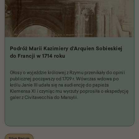
Podróż Marii Kazimiery d'Arquien Sobieskiej
do Francji w 1714 roku
Głosy o wyjeździe królowej z Rzymu przenikały do opinii
publicznej począwszy od 1709 r. Wówczas wdowa po
królu Janie III udała się na audiencję do papieża
Klemensa XI i czyniąc mu wyrzuty poprosiła o ekspedycję
galer z Civitavecchia do Marsylii.
Silva Rerum