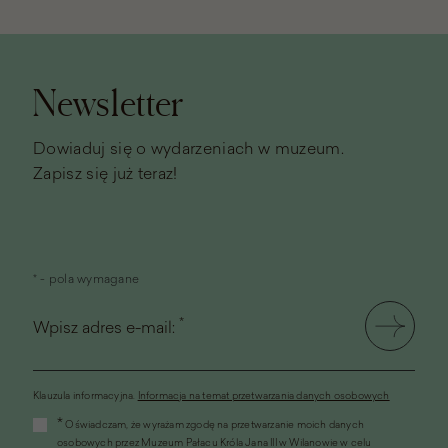
Stopka
strony
Newsletter
Dowiaduj się o wydarzeniach w muzeum.
Zapisz się już teraz!
* - pola wymagane
*
Wpisz adres e-mail:
Klauzula informacyjna.
Informacja na temat przetwarzania danych osobowych
(link
*
Oświadczam, że wyrażam zgodę na przetwarzanie moich danych
otworzy
osobowych przez Muzeum Pałacu Króla Jana III w Wilanowie w celu