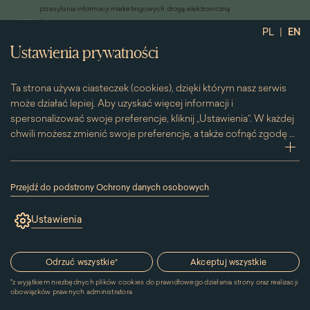
się
przesyłania informacji marketingowych drogą elektroniczną
w
*
Wyrażam zgodę na otrzymywanie od Muzeum Pałacu Króla Jana III w
nowym
|
PL
EN
Wilanowie informacji handlowych drogą elektroniczną, w tym z
oknie)
Ustawienia prywatności
wykorzystaniem automatycznych systemów wywołujących
Ta strona używa ciasteczek (cookies), dzięki którym nasz serwis
może działać lepiej. Aby uzyskać więcej informacji i
spersonalizować swoje preferencje, kliknij „Ustawienia”. W każdej
chwili możesz zmienić swoje preferencje, a także cofnąć zgodę na
używanie plików cookie. Możesz to zrobić, klikając na podstronę
zwi
„Cookies” znajdującą się w stopce.
Przesuwając suwak w prawą stronę aktywujesz zgodę na
Przejdź do podstrony Ochrony danych osobowych
konkretne ciasteczko. Przesuwając suwak w lewą stronę
(link
otworzy
wyłączasz taką zgodę.
Ustawienia
się
w
Kontakt
nowym
oknie)
Odrzuć wszystkie
*
Akceptuj wszystkie
MUZEUM PAŁACU
*
z wyjątkiem niezbędnych plików cookies do prawidłowego działania strony oraz realizacji
KRÓLA JANA III W WILANOWIE
obowiązków prawnych administratora