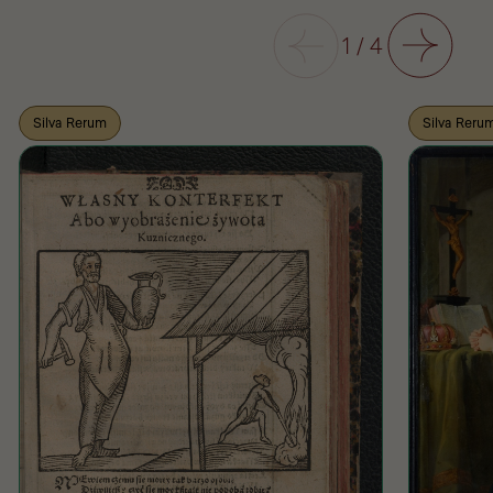
Poprzedni
1
/
4
Następny
Silva Rerum
Silva Reru