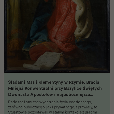
Śladami Marii Klementyny w Rzymie. Bracia
Mniejsi Konwentualni przy Bazylice Świętych
Dwunastu Apostołów i najpobożniejsza
królowa
Radosne i smutne wydarzenia życia codziennego,
zarówno publicznego, jak i prywatnego, sprawiały, że
Stuartowie pozostawali w stałym kontakcie z Braćmi