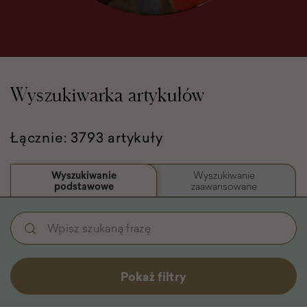
Wyszukiwarka artykułów
Łącznie: 3793 artykuły
Wyszukiwanie
Wyszukiwanie
podstawowe
zaawansowane
Wyszukiwanie
Wpisz
podstawowe
szukaną
-
frazę
Filtry
Pokaż filtry