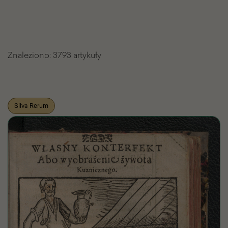
Znaleziono:
3793 artykuły
Lista
Silva Rerum
znalezionych
artykułów
Pasażu
Wiedzy