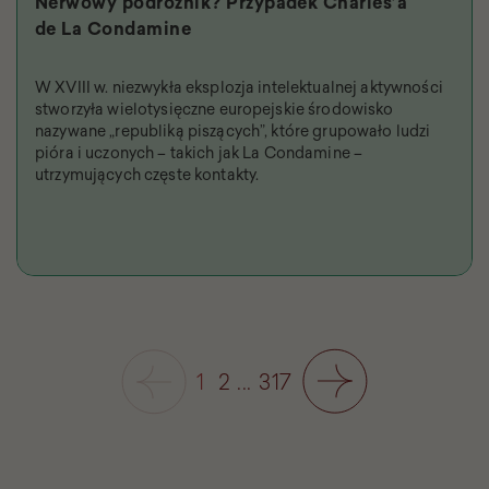
Nerwowy podróżnik? Przypadek Charles’a
de La Condamine
W XVIII w. niezwykła eksplozja intelektualnej aktywności
stworzyła wielotysięczne europejskie środowisko
nazywane „republiką piszących”, które grupowało ludzi
pióra i uczonych – takich jak La Condamine –
utrzymujących częste kontakty.
1
2
...
317