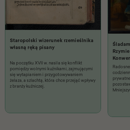
Staropolski wizerunek rzemieślnika
Śladam
własną ręką pisany
Rzymie.
Konwen
Na początku XVII w. nasila się konflikt
Święty
Radosne 
pomiędzy wolnymi kuźnikami, zajmującymi
najpob
codzienn
się wytapianiem i przygotowywaniem
prywatne
żelaza, a szlachtą, która chce przejąć wpływy
pozostaw
z branży kuźniczej.
Mniejsz