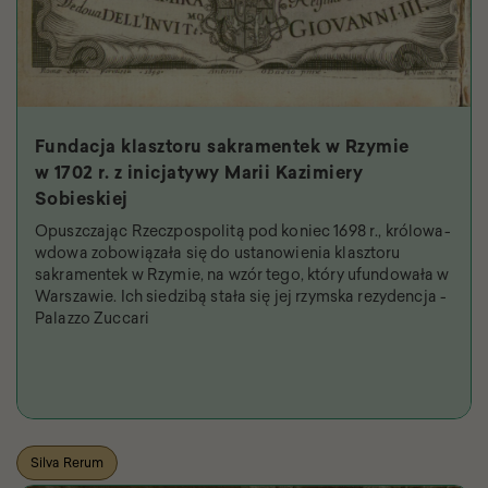
Fundacja klasztoru sakramentek w Rzymie
w 1702 r. z inicjatywy Marii Kazimiery
Sobieskiej
Opuszczając Rzeczpospolitą pod koniec 1698 r., królowa-
wdowa zobowiązała się do ustanowienia klasztoru
sakramentek w Rzymie, na wzór tego, który ufundowała w
Warszawie. Ich siedzibą stała się jej rzymska rezydencja -
Palazzo Zuccari
Silva Rerum