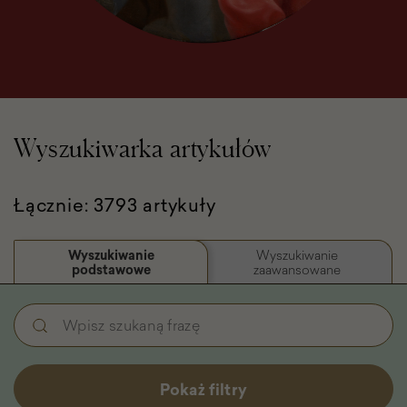
Wyszukiwarka artykułów
Łącznie: 3793 artykuły
Wyszukiwanie
Wyszukiwanie
podstawowe
zaawansowane
Wyszukiwanie
Wpisz
podstawowe
szukaną
-
frazę
Filtry
Pokaż filtry