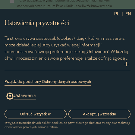
*
Oświadczam, że wyrażam zgodę na przetwarzanie moich danych
otworzy
osobowych przez Muzeum Pałacu Króla Jana III w Wilanowie w celu
się
przesyłania informacji marketingowych drogą elektroniczną
|
PL
EN
w
*
Wyrażam zgodę na otrzymywanie od Muzeum Pałacu Króla Jana III w
nowym
Ustawienia prywatności
Wilanowie informacji handlowych drogą elektroniczną, w tym z
oknie)
wykorzystaniem automatycznych systemów wywołujących
Ta strona używa ciasteczek (cookies), dzięki którym nasz serwis
może działać lepiej. Aby uzyskać więcej informacji i
spersonalizować swoje preferencje, kliknij „Ustawienia”. W każdej
chwili możesz zmienić swoje preferencje, a także cofnąć zgodę na
używanie plików cookie. Możesz to zrobić, klikając na podstronę
zwi
„Cookies” znajdującą się w stopce.
Przesuwając suwak w prawą stronę aktywujesz zgodę na
Przejdź do podstrony Ochrony danych osobowych
konkretne ciasteczko. Przesuwając suwak w lewą stronę
(link
otworzy
wyłączasz taką zgodę.
Ustawienia
się
w
nowym
Kontakt
oknie)
Odrzuć wszystkie
*
Akceptuj wszystkie
*
z wyjątkiem niezbędnych plików cookies do prawidłowego działania strony oraz realizacji
MUZEUM PAŁACU
obowiązków prawnych administratora
KRÓLA JANA III W WILANOWIE