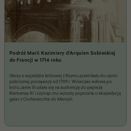
Podróż Marii Kazimiery d'Arquien Sobieskiej
do Francji w 1714 roku
Głosy o wyjeździe królowej z Rzymu przenikały do opinii
publicznej począwszy od 1709 r. Wówczas wdowa po
królu Janie III udała się na audiencję do papieża
Klemensa XI i czyniąc mu wyrzuty poprosiła o ekspedycję
galer z Civitavecchia do Marsylii.