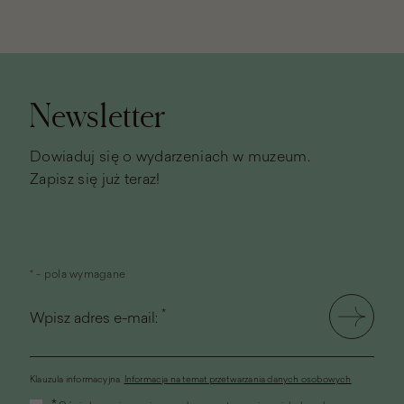
Stopka
strony
Newsletter
Dowiaduj się o wydarzeniach w muzeum.
Zapisz się już teraz!
* - pola wymagane
*
Wpisz adres e-mail:
Klauzula informacyjna.
Informacja na temat przetwarzania danych osobowych
(link