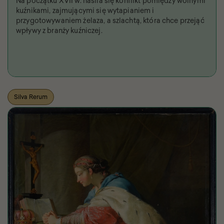
Na początku XVII w. nasila się konflikt pomiędzy wolnymi
kuźnikami, zajmującymi się wytapianiem i
przygotowywaniem żelaza, a szlachtą, która chce przejąć
wpływy z branży kuźniczej.
Silva Rerum