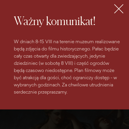
do
do menu
wyszukiwarki
treści
głównego
Bilety
MENU
Ważny komunikat!
W dniach 8-15 VIII na terenie muzeum realizowane
będą zdjęcia do filmu historycznego. Pałac będzie
cały czas otwarty dla zwiedzających, jedynie
dziedziniec (w sobotę 8 VIII) i część ogrodów
będą czasowo niedostępne. Plan filmowy może
być atrakcją dla gości, choć ograniczy dostęp - w
wybranych godzinach. Za chwilowe utrudnienia
serdecznie przepraszamy.