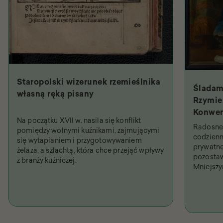
Staropolski wizerunek rzemieślnika
Śladam
własną ręką pisany
Rzymie.
Konwen
Na początku XVII w. nasila się konflikt
Święty
Radosne 
pomiędzy wolnymi kuźnikami, zajmującymi
najpob
codzienn
się wytapianiem i przygotowywaniem
prywatne
żelaza, a szlachtą, która chce przejąć wpływy
pozostaw
z branży kuźniczej.
Mniejsz