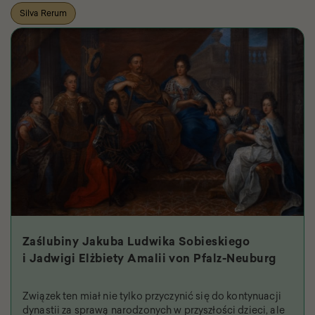
Silva Rerum
Zaślubiny Jakuba Ludwika Sobieskiego
i Jadwigi Elżbiety Amalii von Pfalz-Neuburg
Związek ten miał nie tylko przyczynić się do kontynuacji
dynastii za sprawą narodzonych w przyszłości dzieci, ale