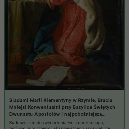
Śladami Marii Klementyny w Rzymie. Bracia
Mniejsi Konwentualni przy Bazylice Świętych
Dwunastu Apostołów i najpobożniejsza
królowa
Radosne i smutne wydarzenia życia codziennego,
zarówno publicznego, jak i prywatnego, sprawiały, że