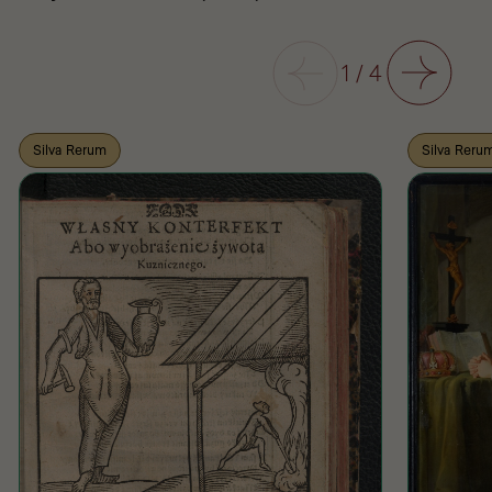
Poprzedni
1
/
4
Następny
Silva Rerum
Silva Reru