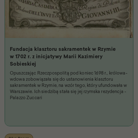
Fundacja klasztoru sakramentek w Rzymie
w 1702 r. z inicjatywy Marii Kazimiery
Sobieskiej
Opuszczając Rzeczpospolitą pod koniec 1698 r., królowa-
wdowa zobowiązała się do ustanowienia klasztoru
sakramentek w Rzymie, na wzór tego, który ufundowała w
Warszawie. Ich siedzibą stała się jej rzymska rezydencja -
Palazzo Zuccari