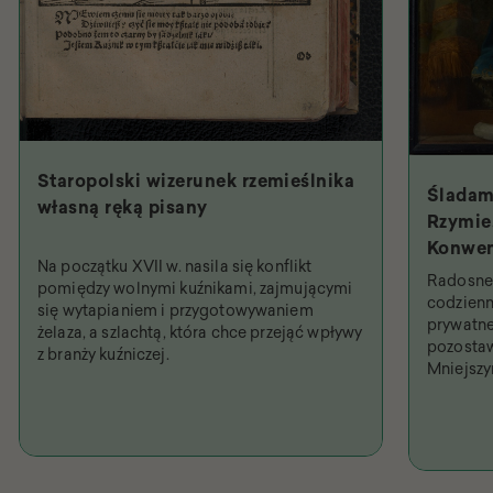
Staropolski wizerunek rzemieślnika
Śladam
własną ręką pisany
Rzymie.
Konwen
Na początku XVII w. nasila się konflikt
Święty
Radosne 
pomiędzy wolnymi kuźnikami, zajmującymi
najpob
codzienn
się wytapianiem i przygotowywaniem
prywatne
żelaza, a szlachtą, która chce przejąć wpływy
pozostaw
z branży kuźniczej.
Mniejsz