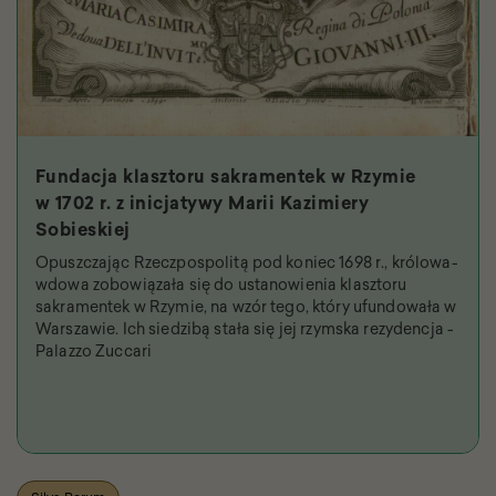
Fundacja klasztoru sakramentek w Rzymie
w 1702 r. z inicjatywy Marii Kazimiery
Sobieskiej
Opuszczając Rzeczpospolitą pod koniec 1698 r., królowa-
wdowa zobowiązała się do ustanowienia klasztoru
sakramentek w Rzymie, na wzór tego, który ufundowała w
Warszawie. Ich siedzibą stała się jej rzymska rezydencja -
Palazzo Zuccari