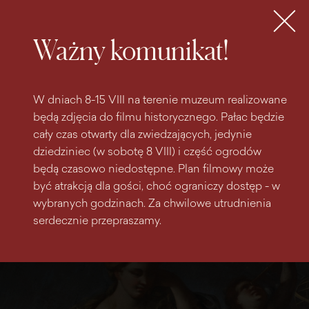
do
do menu
wyszukiwarki
treści
głównego
Bilety
MENU
Ważny komunikat!
W dniach 8-15 VIII na terenie muzeum realizowane
będą zdjęcia do filmu historycznego. Pałac będzie
cały czas otwarty dla zwiedzających, jedynie
dziedziniec (w sobotę 8 VIII) i część ogrodów
będą czasowo niedostępne. Plan filmowy może
być atrakcją dla gości, choć ograniczy dostęp - w
wybranych godzinach. Za chwilowe utrudnienia
serdecznie przepraszamy.