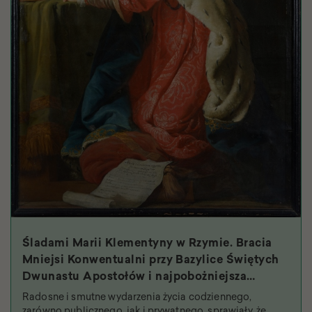
Śladami Marii Klementyny w Rzymie. Bracia
Mniejsi Konwentualni przy Bazylice Świętych
Dwunastu Apostołów i najpobożniejsza
królowa
Radosne i smutne wydarzenia życia codziennego,
zarówno publicznego, jak i prywatnego, sprawiały, że