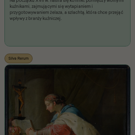
Na początku XVII w. nasila się konflikt pomiędzy wolnymi
kuźnikami, zajmującymi się wytapianiem i
przygotowywaniem żelaza, a szlachtą, która chce przejąć
wpływy z branży kuźniczej.
Silva Rerum