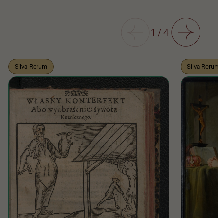
Poprzedni
1
/
4
Następny
Silva Rerum
Silva Reru