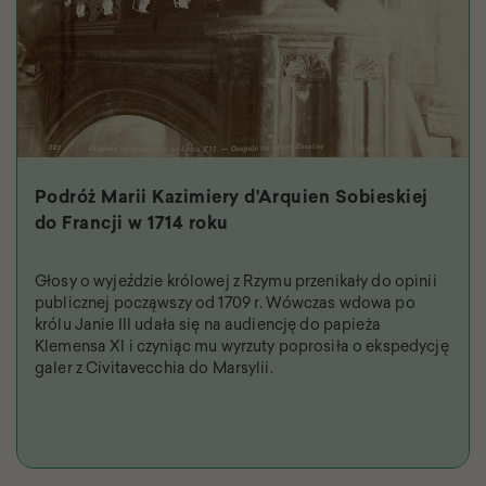
Podróż Marii Kazimiery d'Arquien Sobieskiej
do Francji w 1714 roku
Głosy o wyjeździe królowej z Rzymu przenikały do opinii
publicznej począwszy od 1709 r. Wówczas wdowa po
królu Janie III udała się na audiencję do papieża
Klemensa XI i czyniąc mu wyrzuty poprosiła o ekspedycję
galer z Civitavecchia do Marsylii.