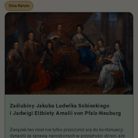
Silva Rerum
Zaślubiny Jakuba Ludwika Sobieskiego
i Jadwigi Elżbiety Amalii von Pfalz-Neuburg
Związek ten miał nie tylko przyczynić się do kontynuacji
dynastii za sprawą narodzonych w przyszłości dzieci, ale