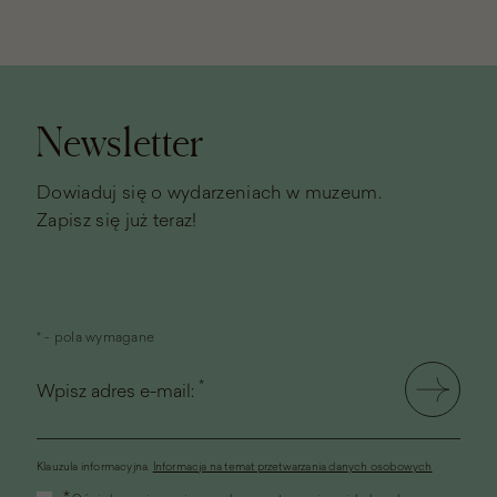
Stopka
strony
Newsletter
Dowiaduj się o wydarzeniach w muzeum.
Zapisz się już teraz!
* - pola wymagane
*
Wpisz adres e-mail:
Klauzula informacyjna.
Informacja na temat przetwarzania danych osobowych
(link