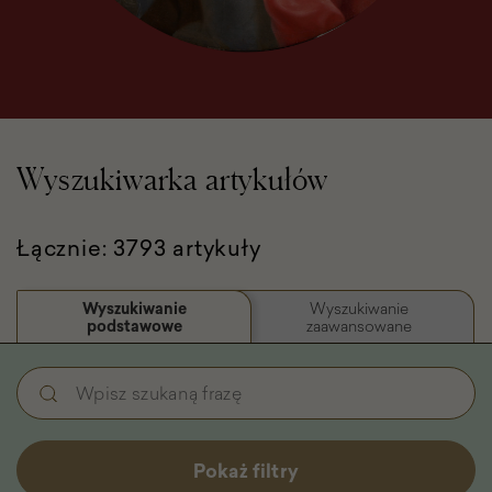
Wyszukiwarka artykułów
Łącznie: 3793 artykuły
Wyszukiwanie
Wyszukiwanie
podstawowe
zaawansowane
Wyszukiwanie
Wpisz
podstawowe
szukaną
-
frazę
Filtry
Pokaż filtry