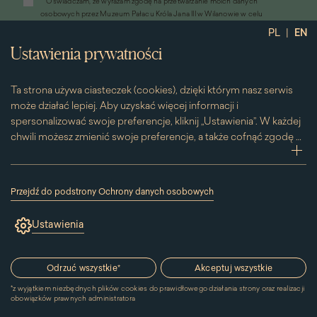
*
Oświadczam, że wyrażam zgodę na przetwarzanie moich danych
otworzy
osobowych przez Muzeum Pałacu Króla Jana III w Wilanowie w celu
się
przesyłania informacji marketingowych drogą elektroniczną
|
PL
EN
w
*
Wyrażam zgodę na otrzymywanie od Muzeum Pałacu Króla Jana III w
nowym
Ustawienia prywatności
Wilanowie informacji handlowych drogą elektroniczną, w tym z
oknie)
wykorzystaniem automatycznych systemów wywołujących
Ta strona używa ciasteczek (cookies), dzięki którym nasz serwis
może działać lepiej. Aby uzyskać więcej informacji i
spersonalizować swoje preferencje, kliknij „Ustawienia”. W każdej
chwili możesz zmienić swoje preferencje, a także cofnąć zgodę na
używanie plików cookie. Możesz to zrobić, klikając na podstronę
zwi
„Cookies” znajdującą się w stopce.
Przesuwając suwak w prawą stronę aktywujesz zgodę na
Przejdź do podstrony Ochrony danych osobowych
konkretne ciasteczko. Przesuwając suwak w lewą stronę
(link
otworzy
wyłączasz taką zgodę.
Ustawienia
się
w
nowym
Kontakt
oknie)
Odrzuć wszystkie
*
Akceptuj wszystkie
*
z wyjątkiem niezbędnych plików cookies do prawidłowego działania strony oraz realizacji
MUZEUM PAŁACU
obowiązków prawnych administratora
KRÓLA JANA III W WILANOWIE