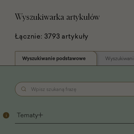
Wyszukiwarka artykułów
Łącznie: 3793 artykuły
Wyszukiwanie podstawowe
Wyszukiwani
Wyszukiwanie
Wpisz
podstawowe
szukaną
-
frazę
Filtry
Tematy