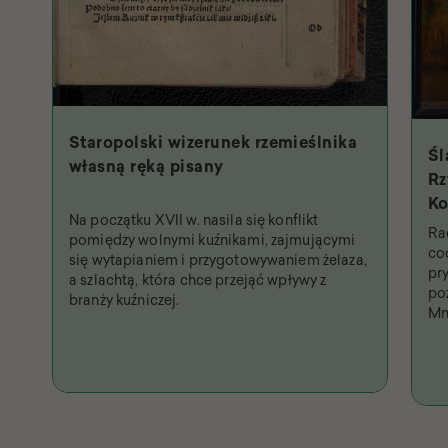
Staropolski wizerunek rzemieślnika
Śl
własną ręką pisany
Rz
Ko
Na początku XVII w. nasila się konflikt
Św
Ra
pomiędzy wolnymi kuźnikami, zajmującymi
na
co
się wytapianiem i przygotowywaniem żelaza,
pr
a szlachtą, która chce przejąć wpływy z
po
branży kuźniczej.
Mn