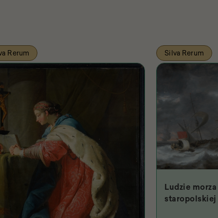
lva Rerum
Silva Rerum
Ludzie morza 
staropolskiej