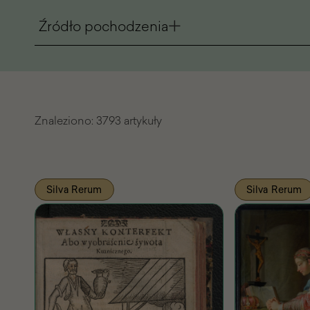
Źródło pochodzenia
Znaleziono:
3793 artykuły
Lista
Silva Rerum
Silva Rerum
znalezionych
artykułów
Pasażu
Wiedzy