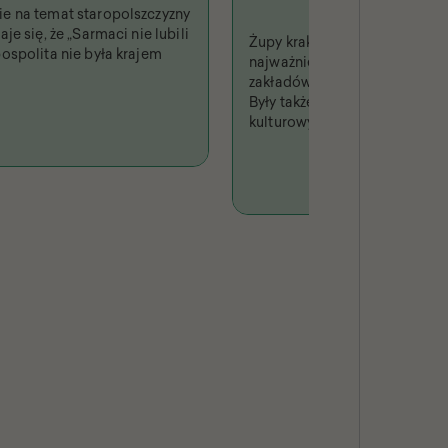
e na temat staropolszczyzny
je się, że „Sarmaci nie lubili
Żupy krakowskie były jednym 
ospolita nie była krajem
najważniejszych i najbardzi
zakładów produkcyjnych w Rz
Były także fenomenem turysty
kulturowym, niejednokrotni
w piśmiennictwie i odwzoro
sztuce.