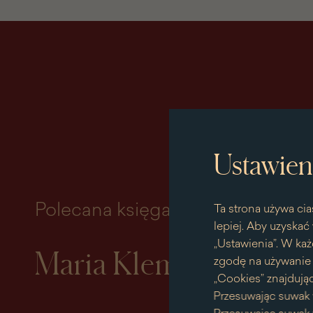
Ustawien
Polecana księga miesiąca
Ta strona używa cia
lepiej. Aby uzyskać 
„Ustawienia”. W każ
Maria Klementyna So
zgodę na używanie p
„Cookies” znajdując
Przesuwając suwak 