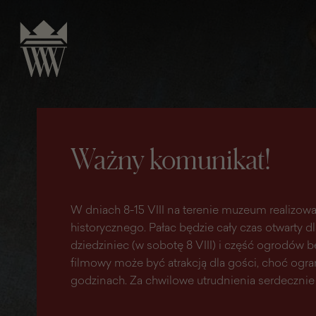
do
do menu
wyszukiwarki
treści
głównego
Ważny komunikat!
W dniach 8-15 VIII na terenie muzeum realizowa
historycznego. Pałac będzie cały czas otwarty d
dziedziniec (w sobotę 8 VIII) i część ogrodów
filmowy może być atrakcją dla gości, choć ogr
godzinach. Za chwilowe utrudnienia serdecznie