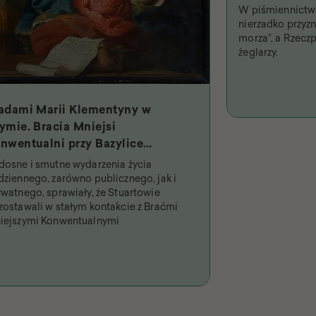
W piśmiennictwi
nierzadko przyzna
morza”, a Rzeczp
żeglarzy.
adami Marii Klementyny w
ymie. Bracia Mniejsi
nwentualni przy Bazylice
iętych Dwunastu Apostołów i
dosne i smutne wydarzenia życia
jpobożniejsza królowa
dziennego, zarówno publicznego, jak i
ywatnego, sprawiały, że Stuartowie
zostawali w stałym kontakcie z Braćmi
iejszymi Konwentualnymi