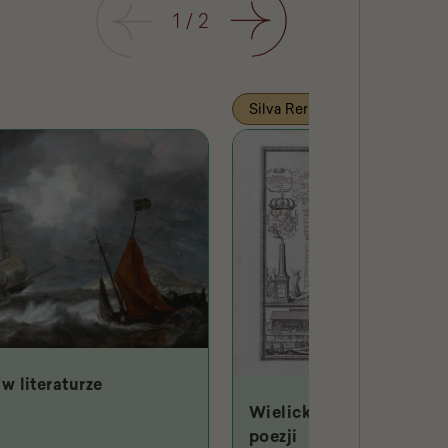
Poprzedni
1
/
2
Następny
Silva Rerum
w literaturze
Wielicki Hades w starop
poezji