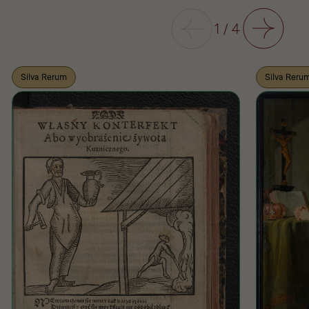
Poprzedni
1
/
4
Następny
Silva Rerum
Silva Reru