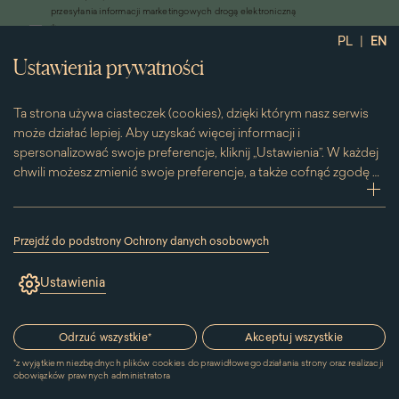
się
przesyłania informacji marketingowych drogą elektroniczną
w
*
Wyrażam zgodę na otrzymywanie od Muzeum Pałacu Króla Jana III w
nowym
|
PL
EN
Wilanowie informacji handlowych drogą elektroniczną, w tym z
oknie)
Ustawienia prywatności
wykorzystaniem automatycznych systemów wywołujących
Ta strona używa ciasteczek (cookies), dzięki którym nasz serwis
może działać lepiej. Aby uzyskać więcej informacji i
spersonalizować swoje preferencje, kliknij „Ustawienia”. W każdej
chwili możesz zmienić swoje preferencje, a także cofnąć zgodę na
używanie plików cookie. Możesz to zrobić, klikając na podstronę
zwi
„Cookies” znajdującą się w stopce.
Przesuwając suwak w prawą stronę aktywujesz zgodę na
Przejdź do podstrony Ochrony danych osobowych
konkretne ciasteczko. Przesuwając suwak w lewą stronę
(link
otworzy
wyłączasz taką zgodę.
Ustawienia
się
w
Kontakt
nowym
oknie)
Odrzuć wszystkie
*
Akceptuj wszystkie
MUZEUM PAŁACU
*
z wyjątkiem niezbędnych plików cookies do prawidłowego działania strony oraz realizacji
KRÓLA JANA III W WILANOWIE
obowiązków prawnych administratora