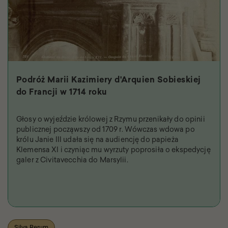
Podróż Marii Kazimiery d'Arquien Sobieskiej
do Francji w 1714 roku
Głosy o wyjeździe królowej z Rzymu przenikały do opinii
publicznej począwszy od 1709 r. Wówczas wdowa po
królu Janie III udała się na audiencję do papieża
Klemensa XI i czyniąc mu wyrzuty poprosiła o ekspedycję
galer z Civitavecchia do Marsylii.
Silva Rerum