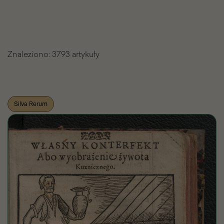
Znaleziono:
3793 artykuły
Lista
Silva Rerum
znalezionych
artykułów
Pasażu
Wiedzy