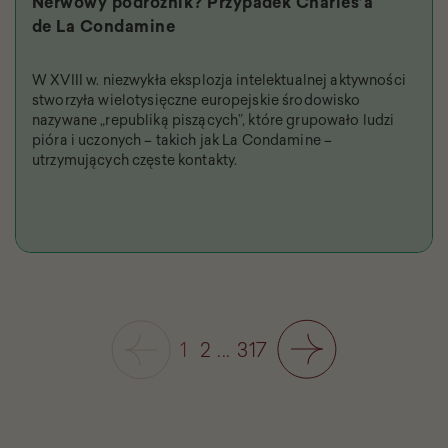
Nerwowy podróżnik? Przypadek Charles’a
de La Condamine
W XVIII w. niezwykła eksplozja intelektualnej aktywności
stworzyła wielotysięczne europejskie środowisko
nazywane „republiką piszących”, które grupowało ludzi
pióra i uczonych – takich jak La Condamine –
utrzymujących częste kontakty.
1
2
...
317