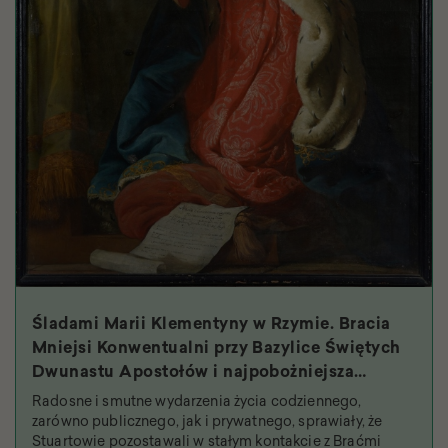
Śladami Marii Klementyny w Rzymie. Bracia
Mniejsi Konwentualni przy Bazylice Świętych
Dwunastu Apostołów i najpobożniejsza
królowa
Radosne i smutne wydarzenia życia codziennego,
zarówno publicznego, jak i prywatnego, sprawiały, że
Stuartowie pozostawali w stałym kontakcie z Braćmi