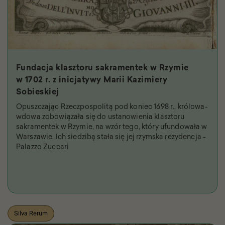
Fundacja klasztoru sakramentek w Rzymie
w 1702 r. z inicjatywy Marii Kazimiery
Sobieskiej
Opuszczając Rzeczpospolitą pod koniec 1698 r., królowa-
wdowa zobowiązała się do ustanowienia klasztoru
sakramentek w Rzymie, na wzór tego, który ufundowała w
Warszawie. Ich siedzibą stała się jej rzymska rezydencja -
Palazzo Zuccari
Silva Rerum