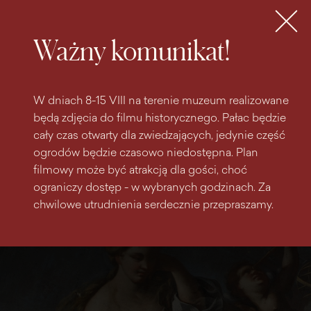
do
do menu
wyszukiwarki
treści
głównego
Bilety
MENU
Ważny komunikat!
W dniach 8-15 VIII na terenie muzeum realizowane
będą zdjęcia do filmu historycznego. Pałac będzie
cały czas otwarty dla zwiedzających, jedynie część
ogrodów będzie czasowo niedostępna. Plan
filmowy może być atrakcją dla gości, choć
ograniczy dostęp - w wybranych godzinach. Za
chwilowe utrudnienia serdecznie przepraszamy.