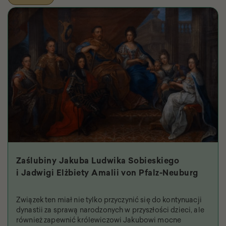
Zaślubiny Jakuba Ludwika Sobieskiego
i Jadwigi Elżbiety Amalii von Pfalz-Neuburg
Związek ten miał nie tylko przyczynić się do kontynuacji
dynastii za sprawą narodzonych w przyszłości dzieci, ale
również zapewnić królewiczowi Jakubowi mocne