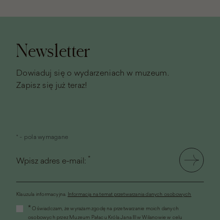
Stopka
strony
Newsletter
Dowiaduj się o wydarzeniach w muzeum.
Zapisz się już teraz!
* - pola wymagane
*
Wpisz adres e-mail:
Klauzula informacyjna.
Informacja na temat przetwarzania danych osobowych
(link
*
Oświadczam, że wyrażam zgodę na przetwarzanie moich danych
otworzy
osobowych przez Muzeum Pałacu Króla Jana III w Wilanowie w celu