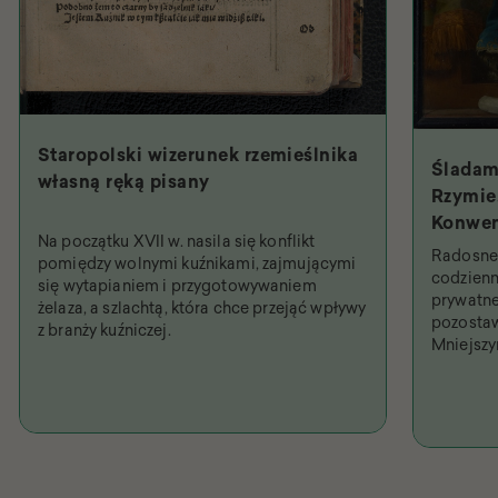
Staropolski wizerunek rzemieślnika
Śladam
własną ręką pisany
Rzymie.
Konwen
Na początku XVII w. nasila się konflikt
Święty
Radosne 
pomiędzy wolnymi kuźnikami, zajmującymi
najpob
codzienn
się wytapianiem i przygotowywaniem
prywatne
żelaza, a szlachtą, która chce przejąć wpływy
pozostaw
z branży kuźniczej.
Mniejsz