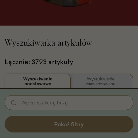
Wyszukiwarka artykułów
Łącznie: 3793 artykuły
Wyszukiwanie
Wyszukiwanie
podstawowe
zaawansowane
Wyszukiwanie
Wpisz
podstawowe
szukaną
-
frazę
Filtry
Pokaż filtry