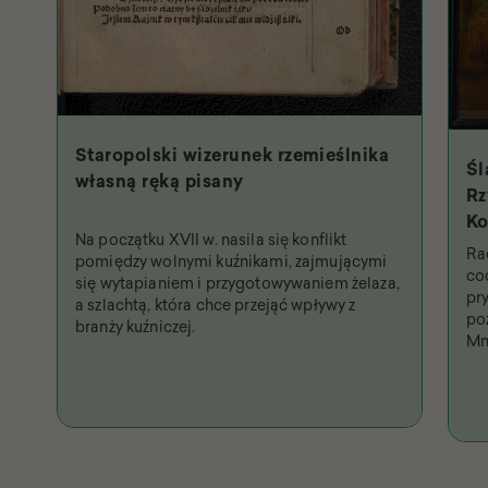
Staropolski wizerunek rzemieślnika
Śl
własną ręką pisany
Rz
Ko
Na początku XVII w. nasila się konflikt
Św
Ra
pomiędzy wolnymi kuźnikami, zajmującymi
na
co
się wytapianiem i przygotowywaniem żelaza,
pr
a szlachtą, która chce przejąć wpływy z
po
branży kuźniczej.
Mn