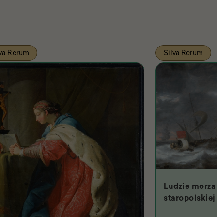
lva Rerum
Silva Rerum
Ludzie morza 
staropolskiej