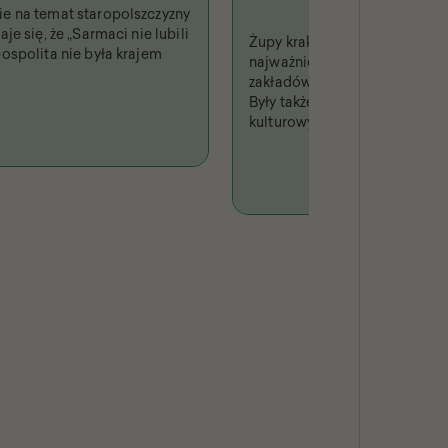
e na temat staropolszczyzny
je się, że „Sarmaci nie lubili
Żupy krakowskie były jednym 
ospolita nie była krajem
najważniejszych i najbardzi
zakładów produkcyjnych w Rz
Były także fenomenem turysty
kulturowym, niejednokrotni
w piśmiennictwie i odwzoro
sztuce.