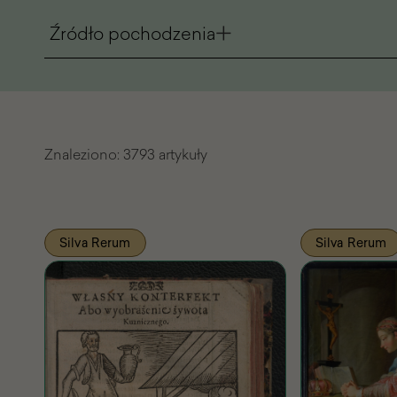
Źródło pochodzenia
Znaleziono:
3793 artykuły
Lista
Silva Rerum
Silva Rerum
znalezionych
artykułów
Pasażu
Wiedzy