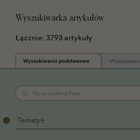
Wyszukiwarka artykułów
Łącznie: 3793 artykuły
Wyszukiwanie podstawowe
Wyszukiwani
Wyszukiwanie
Wpisz
podstawowe
szukaną
-
frazę
Filtry
Tematy