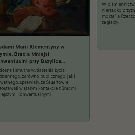
W piśmiennictwi
nierzadko przyzna
morza”, a Rzeczp
żeglarzy.
adami Marii Klementyny w
ymie. Bracia Mniejsi
nwentualni przy Bazylice
iętych Dwunastu Apostołów i
dosne i smutne wydarzenia życia
jpobożniejsza królowa
dziennego, zarówno publicznego, jak i
ywatnego, sprawiały, że Stuartowie
zostawali w stałym kontakcie z Braćmi
iejszymi Konwentualnymi