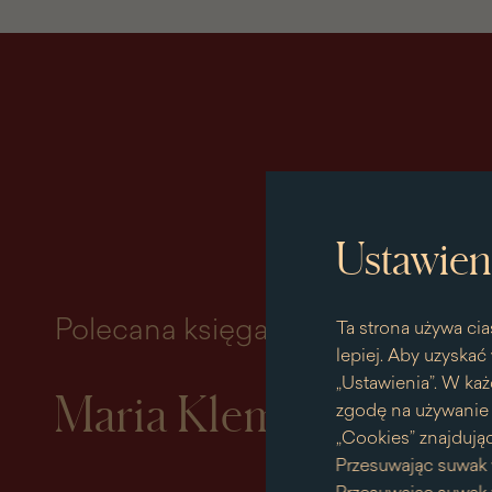
Ustawien
Polecana księga miesiąca
Ta strona używa cia
lepiej. Aby uzyskać 
„Ustawienia”. W każ
Maria Klementyna So
zgodę na używanie p
„Cookies” znajdując
Przesuwając suwak 