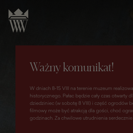
do
do menu
wyszukiwarki
treści
głównego
Ważny komunikat!
W dniach 8-15 VIII na terenie muzeum realizowa
historycznego. Pałac będzie cały czas otwarty d
dziedziniec (w sobotę 8 VIII) i część ogrodów
filmowy może być atrakcją dla gości, choć ogr
godzinach. Za chwilowe utrudnienia serdecznie