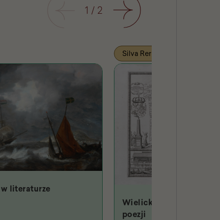
Poprzedni
1
/
2
Następny
Silva Rerum
w literaturze
Wielicki Hades w starop
poezji