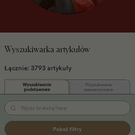
Wyszukiwarka artykułów
Łącznie: 3793 artykuły
Wyszukiwanie
Wyszukiwanie
podstawowe
zaawansowane
Wyszukiwanie
Wpisz
podstawowe
szukaną
-
frazę
Filtry
Pokaż filtry