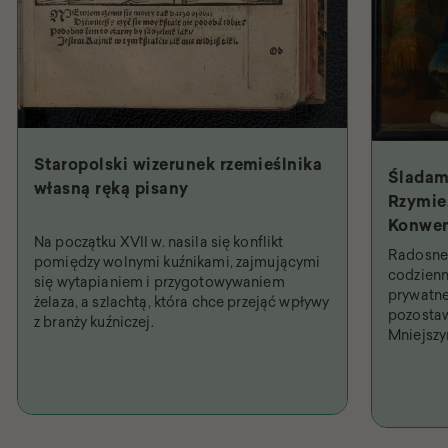
Staropolski wizerunek rzemieślnika
Śladam
własną ręką pisany
Rzymie.
Konwen
Na początku XVII w. nasila się konflikt
Święty
Radosne 
pomiędzy wolnymi kuźnikami, zajmującymi
najpob
codzienn
się wytapianiem i przygotowywaniem
prywatne
żelaza, a szlachtą, która chce przejąć wpływy
pozostaw
z branży kuźniczej.
Mniejsz