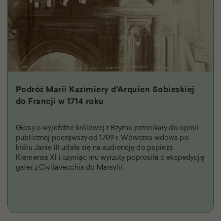
Podróż Marii Kazimiery d'Arquien Sobieskiej
do Francji w 1714 roku
Głosy o wyjeździe królowej z Rzymu przenikały do opinii
publicznej począwszy od 1709 r. Wówczas wdowa po
królu Janie III udała się na audiencję do papieża
Klemensa XI i czyniąc mu wyrzuty poprosiła o ekspedycję
galer z Civitavecchia do Marsylii.