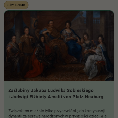
Silva Rerum
Zaślubiny Jakuba Ludwika Sobieskiego
i Jadwigi Elżbiety Amalii von Pfalz-Neuburg
Związek ten miał nie tylko przyczynić się do kontynuacji
dynastii za sprawą narodzonych w przyszłości dzieci, ale