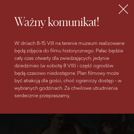
do
do menu
wyszukiwarki
treści
głównego
Bilety
MENU
Ważny komunikat!
W dniach 8-15 VIII na terenie muzeum realizowane
będą zdjęcia do filmu historycznego. Pałac będzie
cały czas otwarty dla zwiedzających, jedynie
dziedziniec (w sobotę 8 VIII) i część ogrodów
będą czasowo niedostępne. Plan filmowy może
być atrakcją dla gości, choć ograniczy dostęp - w
wybranych godzinach. Za chwilowe utrudnienia
serdecznie przepraszamy.