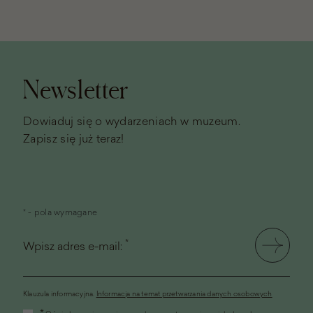
Stopka
strony
Newsletter
Dowiaduj się o wydarzeniach w muzeum.
Zapisz się już teraz!
* - pola wymagane
*
Wpisz adres e-mail:
Klauzula informacyjna.
Informacja na temat przetwarzania danych osobowych
(link