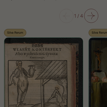
Poprzedni
1
/
4
Następny
Silva Rerum
Silva Reru