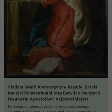
Śladami Marii Klementyny w Rzymie. Bracia
Mniejsi Konwentualni przy Bazylice Świętych
Dwunastu Apostołów i najpobożniejsza
królowa
Radosne i smutne wydarzenia życia codziennego,
zarówno publicznego, jak i prywatnego, sprawiały, że