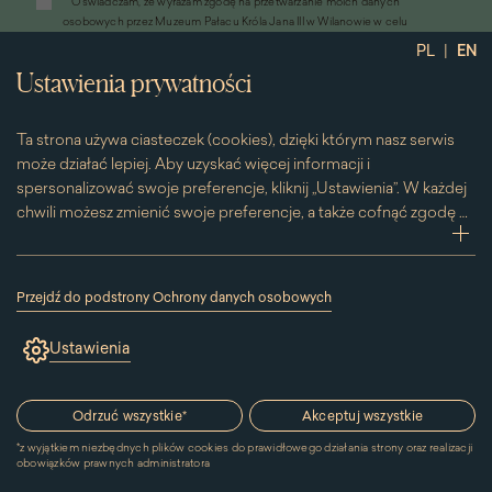
*
Oświadczam, że wyrażam zgodę na przetwarzanie moich danych
otworzy
osobowych przez Muzeum Pałacu Króla Jana III w Wilanowie w celu
się
przesyłania informacji marketingowych drogą elektroniczną
|
PL
EN
w
*
Wyrażam zgodę na otrzymywanie od Muzeum Pałacu Króla Jana III w
nowym
Ustawienia prywatności
Wilanowie informacji handlowych drogą elektroniczną, w tym z
oknie)
wykorzystaniem automatycznych systemów wywołujących
Ta strona używa ciasteczek (cookies), dzięki którym nasz serwis
może działać lepiej. Aby uzyskać więcej informacji i
spersonalizować swoje preferencje, kliknij „Ustawienia”. W każdej
chwili możesz zmienić swoje preferencje, a także cofnąć zgodę na
używanie plików cookie. Możesz to zrobić, klikając na podstronę
zwi
„Cookies” znajdującą się w stopce.
Przesuwając suwak w prawą stronę aktywujesz zgodę na
Przejdź do podstrony Ochrony danych osobowych
konkretne ciasteczko. Przesuwając suwak w lewą stronę
(link
otworzy
wyłączasz taką zgodę.
Ustawienia
się
w
nowym
Kontakt
oknie)
Odrzuć wszystkie
*
Akceptuj wszystkie
*
z wyjątkiem niezbędnych plików cookies do prawidłowego działania strony oraz realizacji
MUZEUM PAŁACU
obowiązków prawnych administratora
KRÓLA JANA III W WILANOWIE