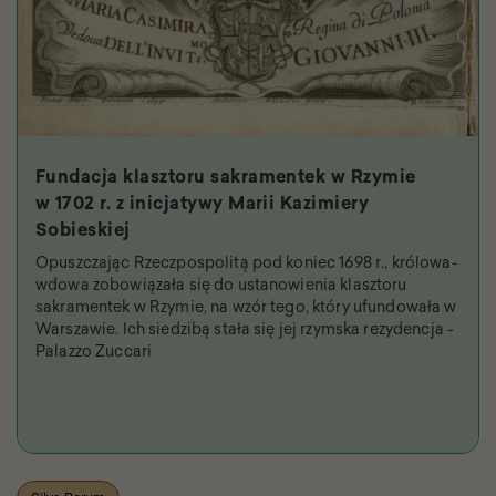
Fundacja klasztoru sakramentek w Rzymie
w 1702 r. z inicjatywy Marii Kazimiery
Sobieskiej
Opuszczając Rzeczpospolitą pod koniec 1698 r., królowa-
wdowa zobowiązała się do ustanowienia klasztoru
sakramentek w Rzymie, na wzór tego, który ufundowała w
Warszawie. Ich siedzibą stała się jej rzymska rezydencja -
Palazzo Zuccari