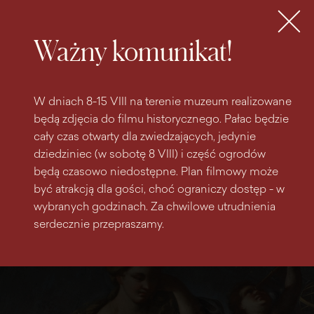
do
do menu
wyszukiwarki
treści
głównego
Bilety
MENU
Ważny komunikat!
W dniach 8-15 VIII na terenie muzeum realizowane
będą zdjęcia do filmu historycznego. Pałac będzie
cały czas otwarty dla zwiedzających, jedynie
dziedziniec (w sobotę 8 VIII) i część ogrodów
będą czasowo niedostępne. Plan filmowy może
być atrakcją dla gości, choć ograniczy dostęp - w
wybranych godzinach. Za chwilowe utrudnienia
serdecznie przepraszamy.