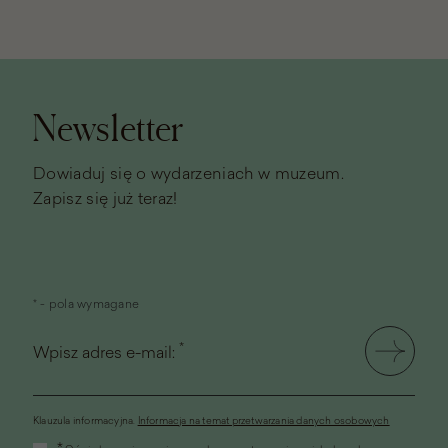
Stopka
strony
Newsletter
Dowiaduj się o wydarzeniach w muzeum.
Zapisz się już teraz!
* - pola wymagane
*
Wpisz adres e-mail:
Klauzula informacyjna.
Informacja na temat przetwarzania danych osobowych
(link