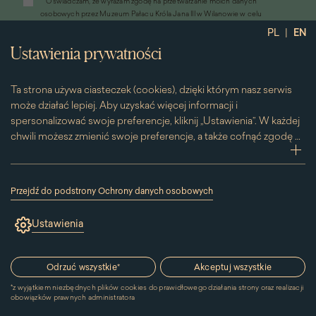
*
Oświadczam, że wyrażam zgodę na przetwarzanie moich danych
otworzy
osobowych przez Muzeum Pałacu Króla Jana III w Wilanowie w celu
się
przesyłania informacji marketingowych drogą elektroniczną
|
PL
EN
w
*
Wyrażam zgodę na otrzymywanie od Muzeum Pałacu Króla Jana III w
nowym
Ustawienia prywatności
Wilanowie informacji handlowych drogą elektroniczną, w tym z
oknie)
wykorzystaniem automatycznych systemów wywołujących
Ta strona używa ciasteczek (cookies), dzięki którym nasz serwis
może działać lepiej. Aby uzyskać więcej informacji i
spersonalizować swoje preferencje, kliknij „Ustawienia”. W każdej
chwili możesz zmienić swoje preferencje, a także cofnąć zgodę na
używanie plików cookie. Możesz to zrobić, klikając na podstronę
zwi
„Cookies” znajdującą się w stopce.
Przesuwając suwak w prawą stronę aktywujesz zgodę na
Przejdź do podstrony Ochrony danych osobowych
konkretne ciasteczko. Przesuwając suwak w lewą stronę
(link
otworzy
wyłączasz taką zgodę.
Ustawienia
się
w
nowym
Kontakt
oknie)
Odrzuć wszystkie
*
Akceptuj wszystkie
*
z wyjątkiem niezbędnych plików cookies do prawidłowego działania strony oraz realizacji
MUZEUM PAŁACU
obowiązków prawnych administratora
KRÓLA JANA III W WILANOWIE