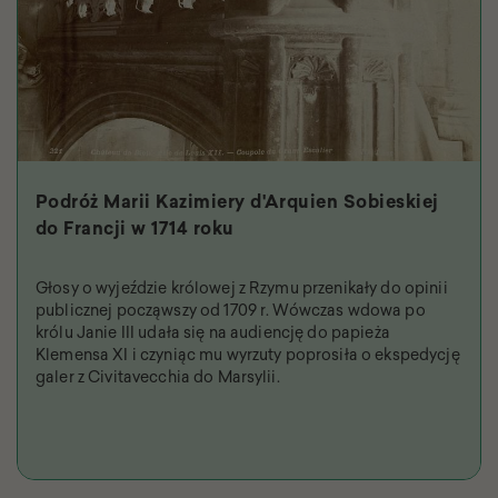
Podróż Marii Kazimiery d'Arquien Sobieskiej
do Francji w 1714 roku
Głosy o wyjeździe królowej z Rzymu przenikały do opinii
publicznej począwszy od 1709 r. Wówczas wdowa po
królu Janie III udała się na audiencję do papieża
Klemensa XI i czyniąc mu wyrzuty poprosiła o ekspedycję
galer z Civitavecchia do Marsylii.