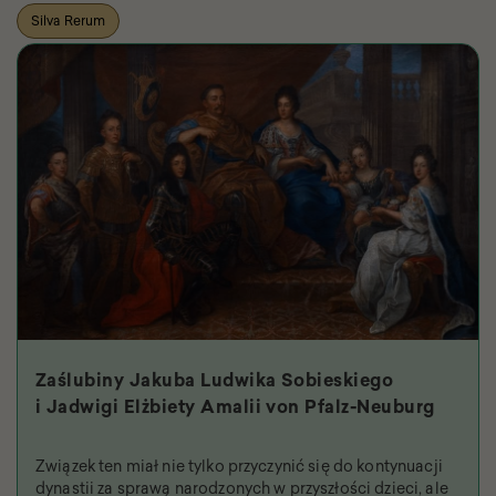
Silva Rerum
Zaślubiny Jakuba Ludwika Sobieskiego
i Jadwigi Elżbiety Amalii von Pfalz-Neuburg
Związek ten miał nie tylko przyczynić się do kontynuacji
dynastii za sprawą narodzonych w przyszłości dzieci, ale