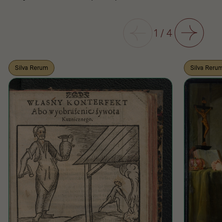
Poprzedni
1
/
4
Następny
Silva Rerum
Silva Reru