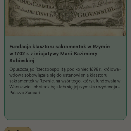
Fundacja klasztoru sakramentek w Rzymie
w 1702 r. z inicjatywy Marii Kazimiery
Sobieskiej
Opuszczając Rzeczpospolitą pod koniec 1698 r., królowa-
wdowa zobowiązała się do ustanowienia klasztoru
sakramentek w Rzymie, na wzór tego, który ufundowała w
Warszawie. Ich siedzibą stała się jej rzymska rezydencja -
Palazzo Zuccari