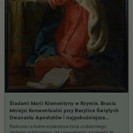
Śladami Marii Klementyny w Rzymie. Bracia
Mniejsi Konwentualni przy Bazylice Świętych
Dwunastu Apostołów i najpobożniejsza
królowa
Radosne i smutne wydarzenia życia codziennego,
zarówno publicznego, jak i prywatnego, sprawiały, że