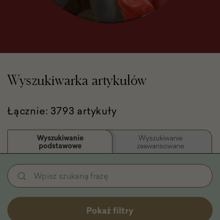
Wyszukiwarka artykułów
Łącznie: 3793 artykuły
Wyszukiwanie
Wyszukiwanie
podstawowe
zaawansowane
Wyszukiwanie
Wpisz
podstawowe
szukaną
-
frazę
Filtry
Pokaż filtry