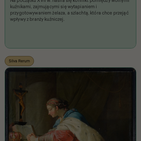
Na początku XVII w. nasila się konflikt pomiędzy wolnymi
kuźnikami, zajmującymi się wytapianiem i
przygotowywaniem żelaza, a szlachtą, która chce przejąć
wpływy z branży kuźniczej.
Silva Rerum