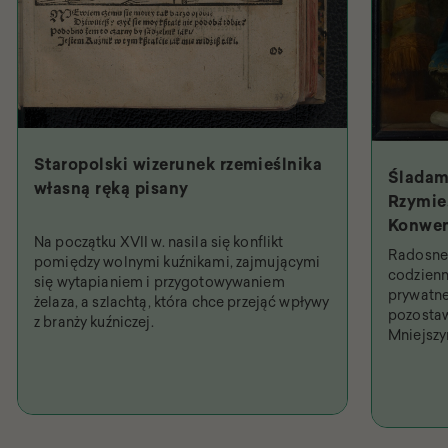
Staropolski wizerunek rzemieślnika
Śladam
własną ręką pisany
Rzymie.
Konwen
Na początku XVII w. nasila się konflikt
Święty
Radosne 
pomiędzy wolnymi kuźnikami, zajmującymi
najpob
codzienn
się wytapianiem i przygotowywaniem
prywatne
żelaza, a szlachtą, która chce przejąć wpływy
pozostaw
z branży kuźniczej.
Mniejsz