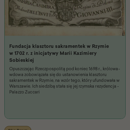
Fundacja klasztoru sakramentek w Rzymie
w 1702 r. z inicjatywy Marii Kazimiery
Sobieskiej
Opuszczając Rzeczpospolitą pod koniec 1698 r., królowa-
wdowa zobowiązała się do ustanowienia klasztoru
sakramentek w Rzymie, na wzór tego, który ufundowała w
Warszawie. Ich siedzibą stała się jej rzymska rezydencja -
Palazzo Zuccari