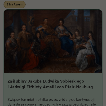
Silva Rerum
Zaślubiny Jakuba Ludwika Sobieskiego
i Jadwigi Elżbiety Amalii von Pfalz-Neuburg
Związek ten miał nie tylko przyczynić się do kontynuacji
dynastii za sprawą narodzonych w przyszłości dzieci, ale