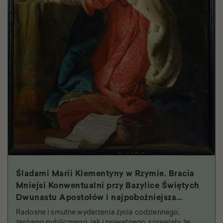
Śladami Marii Klementyny w Rzymie. Bracia
Mniejsi Konwentualni przy Bazylice Świętych
Dwunastu Apostołów i najpobożniejsza
królowa
Radosne i smutne wydarzenia życia codziennego,
zarówno publicznego, jak i prywatnego, sprawiały, że