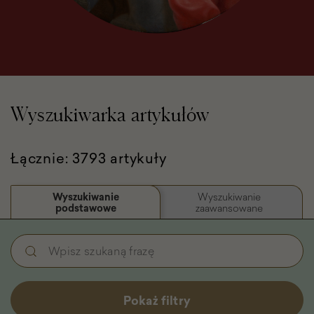
Wyszukiwarka artykułów
Łącznie: 3793 artykuły
Wyszukiwanie
Wyszukiwanie
podstawowe
zaawansowane
Wyszukiwanie
Wpisz
podstawowe
szukaną
-
frazę
Filtry
Pokaż filtry