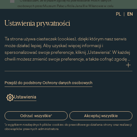
*
Oświadczam, że wyrażam zgodę na przetwarzanie moich danych
otworzy
osobowych przez Muzeum Pałacu Króla Jana III w Wilanowie w celu
się
przesyłania informacji marketingowych drogą elektroniczną
|
PL
EN
w
*
Wyrażam zgodę na otrzymywanie od Muzeum Pałacu Króla Jana III w
nowym
Ustawienia prywatności
Wilanowie informacji handlowych drogą elektroniczną, w tym z
oknie)
wykorzystaniem automatycznych systemów wywołujących
Ta strona używa ciasteczek (cookies), dzięki którym nasz serwis
może działać lepiej. Aby uzyskać więcej informacji i
spersonalizować swoje preferencje, kliknij „Ustawienia”. W każdej
chwili możesz zmienić swoje preferencje, a także cofnąć zgodę na
używanie plików cookie. Możesz to zrobić, klikając na podstronę
zwi
„Cookies” znajdującą się w stopce.
Przesuwając suwak w prawą stronę aktywujesz zgodę na
Przejdź do podstrony Ochrony danych osobowych
konkretne ciasteczko. Przesuwając suwak w lewą stronę
(link
otworzy
wyłączasz taką zgodę.
Ustawienia
się
w
nowym
Kontakt
oknie)
Odrzuć wszystkie
*
Akceptuj wszystkie
*
z wyjątkiem niezbędnych plików cookies do prawidłowego działania strony oraz realizacji
MUZEUM PAŁACU
obowiązków prawnych administratora
KRÓLA JANA III W WILANOWIE