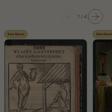
Poprzedni
1
/
4
Następny
Silva Rerum
Silva Reru