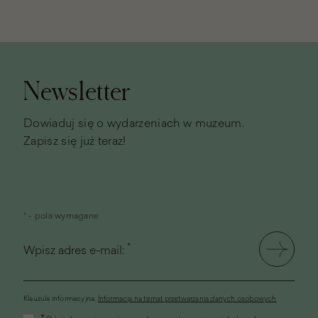
Stopka
strony
Newsletter
Dowiaduj się o wydarzeniach w muzeum.
Zapisz się już teraz!
* - pola wymagane
*
Wpisz adres e-mail:
Klauzula informacyjna.
Informacja na temat przetwarzania danych osobowych
(link