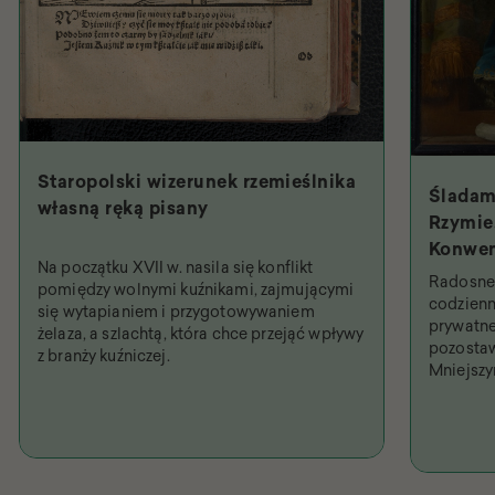
Staropolski wizerunek rzemieślnika
Śladam
własną ręką pisany
Rzymie.
Konwen
Na początku XVII w. nasila się konflikt
Święty
Radosne 
pomiędzy wolnymi kuźnikami, zajmującymi
najpob
codzienn
się wytapianiem i przygotowywaniem
prywatne
żelaza, a szlachtą, która chce przejąć wpływy
pozostaw
z branży kuźniczej.
Mniejsz