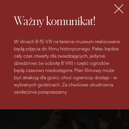
do
do menu
wyszukiwarki
treści
głównego
Bilety
MENU
Ważny komunikat!
W dniach 8-15 VIII na terenie muzeum realizowane
będą zdjęcia do filmu historycznego. Pałac będzie
cały czas otwarty dla zwiedzających, jedynie
dziedziniec (w sobotę 8 VIII) i część ogrodów
będą czasowo niedostępne. Plan filmowy może
być atrakcją dla gości, choć ograniczy dostęp - w
wybranych godzinach. Za chwilowe utrudnienia
serdecznie przepraszamy.