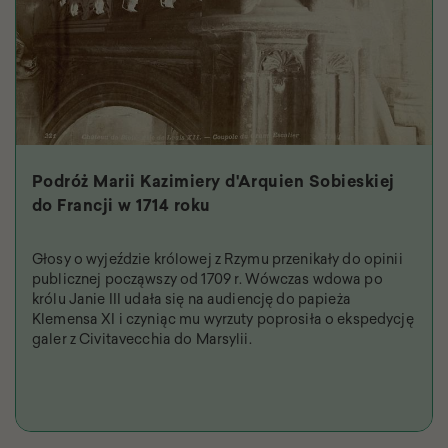
Podróż Marii Kazimiery d'Arquien Sobieskiej
do Francji w 1714 roku
Głosy o wyjeździe królowej z Rzymu przenikały do opinii
publicznej począwszy od 1709 r. Wówczas wdowa po
królu Janie III udała się na audiencję do papieża
Klemensa XI i czyniąc mu wyrzuty poprosiła o ekspedycję
galer z Civitavecchia do Marsylii.