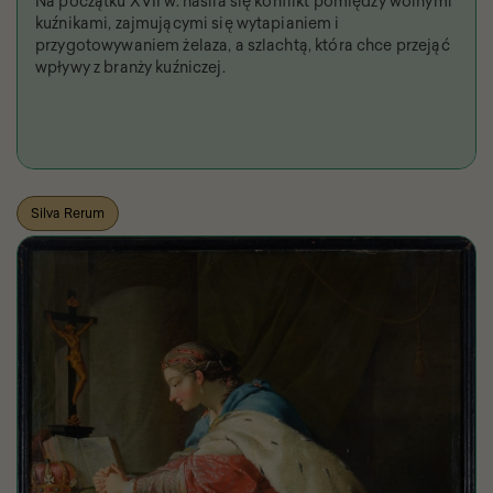
Na początku XVII w. nasila się konflikt pomiędzy wolnymi
kuźnikami, zajmującymi się wytapianiem i
przygotowywaniem żelaza, a szlachtą, która chce przejąć
wpływy z branży kuźniczej.
Silva Rerum