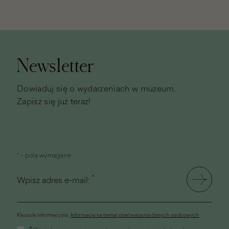
Stopka
strony
Newsletter
Dowiaduj się o wydarzeniach w muzeum.
Zapisz się już teraz!
* - pola wymagane
*
Wpisz adres e-mail:
Klauzula informacyjna.
Informacja na temat przetwarzania danych osobowych
(link