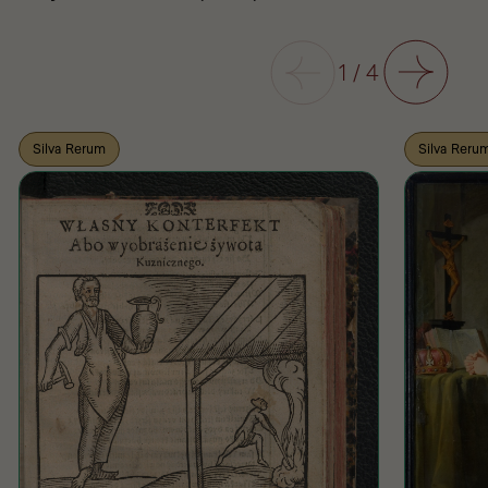
Poprzedni
1
/
4
Następny
Silva Rerum
Silva Reru