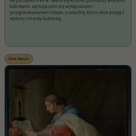
Na początku XVII w. nasila się konflikt pomiędzy wolnymi
kuźnikami, zajmującymi się wytapianiem i
przygotowywaniem żelaza, a szlachtą, która chce przejąć
wpływy z branży kuźniczej.
Silva Rerum