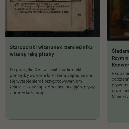
Staropolski wizerunek rzemieślnika
Śladam
własną ręką pisany
Rzymie.
Konwen
Na początku XVII w. nasila się konflikt
Święty
Radosne 
pomiędzy wolnymi kuźnikami, zajmującymi
najpob
codzienn
się wytapianiem i przygotowywaniem
prywatne
żelaza, a szlachtą, która chce przejąć wpływy
pozostaw
z branży kuźniczej.
Mniejsz