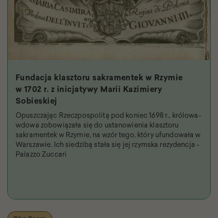
Fundacja klasztoru sakramentek w Rzymie
w 1702 r. z inicjatywy Marii Kazimiery
Sobieskiej
Opuszczając Rzeczpospolitą pod koniec 1698 r., królowa-
wdowa zobowiązała się do ustanowienia klasztoru
sakramentek w Rzymie, na wzór tego, który ufundowała w
Warszawie. Ich siedzibą stała się jej rzymska rezydencja -
Palazzo Zuccari