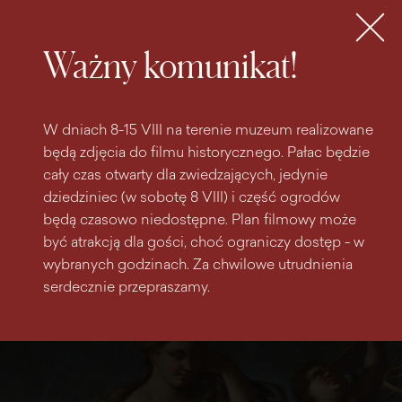
do
do menu
wyszukiwarki
treści
głównego
Bilety
MENU
Ważny komunikat!
W dniach 8-15 VIII na terenie muzeum realizowane
będą zdjęcia do filmu historycznego. Pałac będzie
cały czas otwarty dla zwiedzających, jedynie
dziedziniec (w sobotę 8 VIII) i część ogrodów
będą czasowo niedostępne. Plan filmowy może
być atrakcją dla gości, choć ograniczy dostęp - w
wybranych godzinach. Za chwilowe utrudnienia
serdecznie przepraszamy.