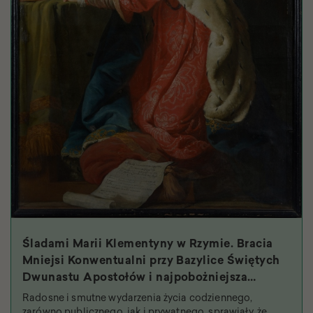
Śladami Marii Klementyny w Rzymie. Bracia
Mniejsi Konwentualni przy Bazylice Świętych
Dwunastu Apostołów i najpobożniejsza
królowa
Radosne i smutne wydarzenia życia codziennego,
zarówno publicznego, jak i prywatnego, sprawiały, że