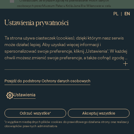
*
Oświadczam, że wyrażam zgodę na przetwarzanie moich danych
otworzy
osobowych przez Muzeum Pałacu Króla Jana III w Wilanowie w celu
się
przesyłania informacji marketingowych drogą elektroniczną
|
PL
EN
w
*
Wyrażam zgodę na otrzymywanie od Muzeum Pałacu Króla Jana III w
nowym
Ustawienia prywatności
Wilanowie informacji handlowych drogą elektroniczną, w tym z
oknie)
wykorzystaniem automatycznych systemów wywołujących
Ta strona używa ciasteczek (cookies), dzięki którym nasz serwis
może działać lepiej. Aby uzyskać więcej informacji i
spersonalizować swoje preferencje, kliknij „Ustawienia”. W każdej
chwili możesz zmienić swoje preferencje, a także cofnąć zgodę na
używanie plików cookie. Możesz to zrobić, klikając na podstronę
zwi
„Cookies” znajdującą się w stopce.
Przesuwając suwak w prawą stronę aktywujesz zgodę na
Przejdź do podstrony Ochrony danych osobowych
konkretne ciasteczko. Przesuwając suwak w lewą stronę
(link
otworzy
wyłączasz taką zgodę.
Ustawienia
się
w
nowym
Kontakt
oknie)
Odrzuć wszystkie
*
Akceptuj wszystkie
*
z wyjątkiem niezbędnych plików cookies do prawidłowego działania strony oraz realizacji
MUZEUM PAŁACU
obowiązków prawnych administratora
KRÓLA JANA III W WILANOWIE