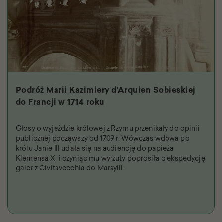
Podróż Marii Kazimiery d'Arquien Sobieskiej
do Francji w 1714 roku
Głosy o wyjeździe królowej z Rzymu przenikały do opinii
publicznej począwszy od 1709 r. Wówczas wdowa po
królu Janie III udała się na audiencję do papieża
Klemensa XI i czyniąc mu wyrzuty poprosiła o ekspedycję
galer z Civitavecchia do Marsylii.