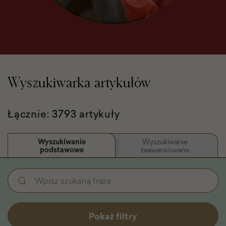
Wyszukiwarka artykułów
Łącznie: 3793 artykuły
Wyszukiwanie
Wyszukiwanie
podstawowe
zaawansowane
Wyszukiwanie
Wpisz
podstawowe
szukaną
-
frazę
Filtry
Pokaż filtry