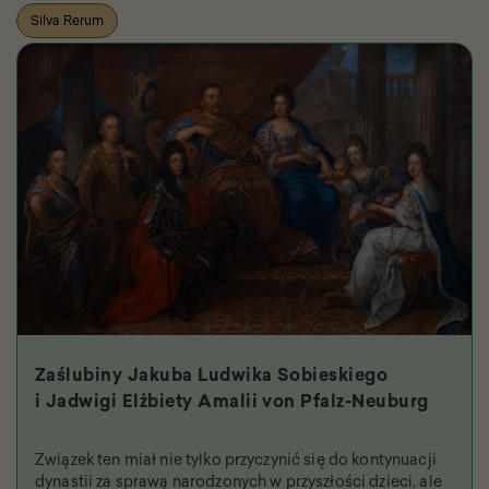
Silva Rerum
Zaślubiny Jakuba Ludwika Sobieskiego
i Jadwigi Elżbiety Amalii von Pfalz-Neuburg
Związek ten miał nie tylko przyczynić się do kontynuacji
dynastii za sprawą narodzonych w przyszłości dzieci, ale