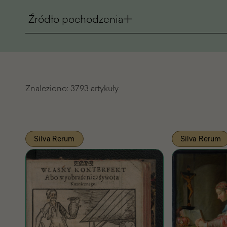
Źródło pochodzenia
Znaleziono:
3793 artykuły
Lista
Silva Rerum
Silva Rerum
znalezionych
artykułów
Pasażu
Wiedzy