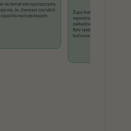
e na temat staropolszczyzny
je się, że „Sarmaci nie lubili
Żupy krakowskie były jednym 
ospolita nie była krajem
najważniejszych i najbardzi
zakładów produkcyjnych w Rz
Były także fenomenem turysty
kulturowym, niejednokrotni
w piśmiennictwie i odwzoro
sztuce.