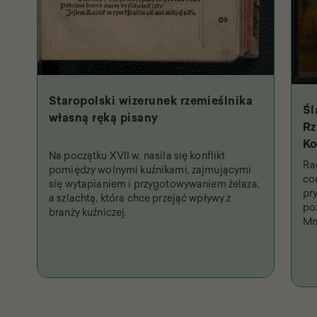
Staropolski wizerunek rzemieślnika
Śl
własną ręką pisany
Rz
Ko
Na początku XVII w. nasila się konflikt
Św
Ra
pomiędzy wolnymi kuźnikami, zajmującymi
na
co
się wytapianiem i przygotowywaniem żelaza,
pr
a szlachtą, która chce przejąć wpływy z
po
branży kuźniczej.
Mn