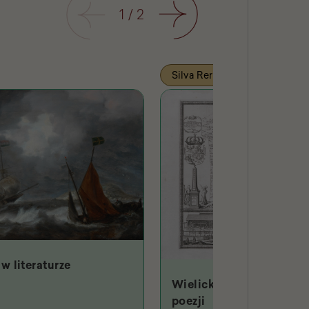
Poprzedni
1
/
2
Następny
Silva Rerum
w literaturze
Wielicki Hades w starop
poezji