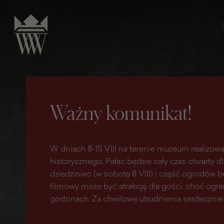
do
do menu
wyszukiwarki
treści
głównego
Ważny komunikat!
W dniach 8-15 VIII na terenie muzeum realizowa
historycznego. Pałac będzie cały czas otwarty d
dziedziniec (w sobotę 8 VIII) i część ogrodów
filmowy może być atrakcją dla gości, choć ogr
godzinach. Za chwilowe utrudnienia serdecznie