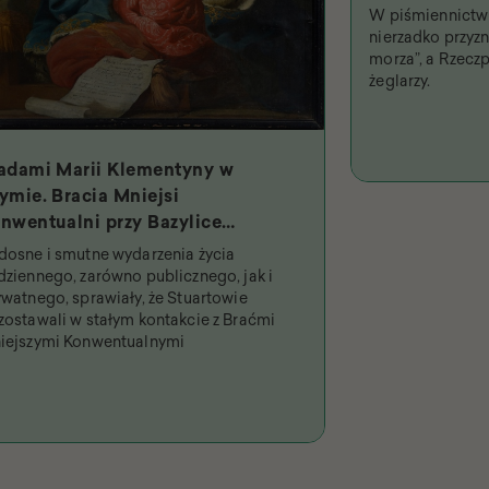
W piśmiennictwi
nierzadko przyzna
morza”, a Rzeczp
żeglarzy.
adami Marii Klementyny w
ymie. Bracia Mniejsi
nwentualni przy Bazylice
iętych Dwunastu Apostołów i
dosne i smutne wydarzenia życia
jpobożniejsza królowa
dziennego, zarówno publicznego, jak i
ywatnego, sprawiały, że Stuartowie
zostawali w stałym kontakcie z Braćmi
iejszymi Konwentualnymi