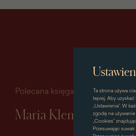
Ustawien
Polecana księga miesiąca
Ta strona używa cia
lepiej. Aby uzyskać 
„Ustawienia”. W każ
Maria Klementyna So
zgodę na używanie p
„Cookies” znajdując
Przesuwając suwak 