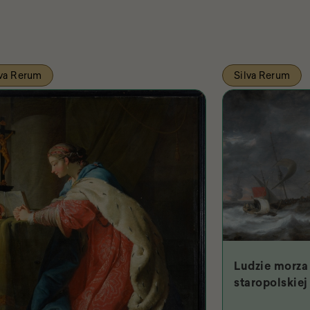
lva Rerum
Silva Rerum
Ludzie morza 
staropolskiej