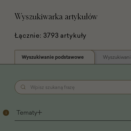
Wyszukiwarka artykułów
Łącznie: 3793 artykuły
Wyszukiwanie podstawowe
Wyszukiwani
Wyszukiwanie
Wpisz
podstawowe
szukaną
-
frazę
Filtry
Tematy