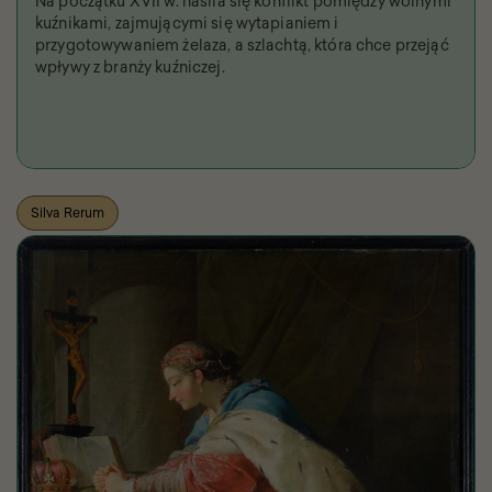
Na początku XVII w. nasila się konflikt pomiędzy wolnymi
kuźnikami, zajmującymi się wytapianiem i
przygotowywaniem żelaza, a szlachtą, która chce przejąć
wpływy z branży kuźniczej.
Silva Rerum