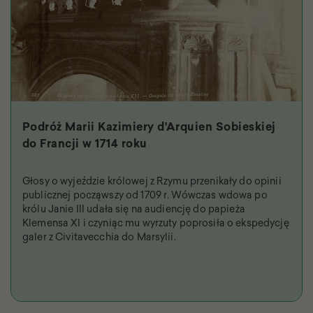
Podróż Marii Kazimiery d'Arquien Sobieskiej
do Francji w 1714 roku
Głosy o wyjeździe królowej z Rzymu przenikały do opinii
publicznej począwszy od 1709 r. Wówczas wdowa po
królu Janie III udała się na audiencję do papieża
Klemensa XI i czyniąc mu wyrzuty poprosiła o ekspedycję
galer z Civitavecchia do Marsylii.