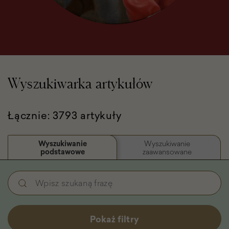
Wyszukiwarka artykułów
Łącznie: 3793 artykuły
Wyszukiwanie
Wyszukiwanie
podstawowe
zaawansowane
Wyszukiwanie
Wpisz
podstawowe
szukaną
-
frazę
Filtry
Pokaż filtry