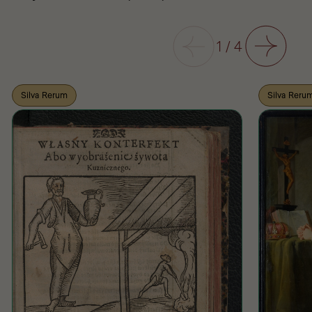
Poprzedni
1
/
4
Następny
Silva Rerum
Silva Reru