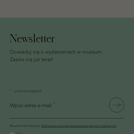
Stopka
strony
Newsletter
Dowiaduj się o wydarzeniach w muzeum.
Zapisz się już teraz!
* - pola wymagane
*
Wpisz adres e-mail:
Klauzula informacyjna.
Informacja na temat przetwarzania danych osobowych
(link