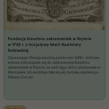
Fundacja klasztoru sakramentek w Rzymie
w 1702 r. z inicjatywy Marii Kazimiery
Sobieskiej
Opuszczając Rzeczpospolitą pod koniec 1698 r., królowa-
wdowa zobowiązała się do ustanowienia klasztoru
sakramentek w Rzymie, na wzór tego, który ufundowała w
Warszawie. Ich siedzibą stała się jej rzymska rezydencja -
Palazzo Zuccari