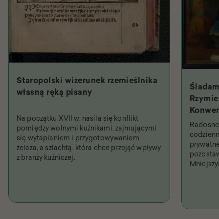
Staropolski wizerunek rzemieślnika
Śladam
własną ręką pisany
Rzymie.
Konwen
Na początku XVII w. nasila się konflikt
Święty
Radosne 
pomiędzy wolnymi kuźnikami, zajmującymi
najpob
codzienn
się wytapianiem i przygotowywaniem
prywatne
żelaza, a szlachtą, która chce przejąć wpływy
pozostaw
z branży kuźniczej.
Mniejsz