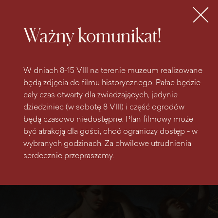
do
do menu
wyszukiwarki
treści
głównego
Bilety
MENU
Ważny komunikat!
W dniach 8-15 VIII na terenie muzeum realizowane
będą zdjęcia do filmu historycznego. Pałac będzie
cały czas otwarty dla zwiedzających, jedynie
dziedziniec (w sobotę 8 VIII) i część ogrodów
będą czasowo niedostępne. Plan filmowy może
być atrakcją dla gości, choć ograniczy dostęp - w
wybranych godzinach. Za chwilowe utrudnienia
serdecznie przepraszamy.