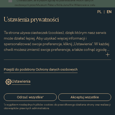
*
Oświadczam, że wyrażam zgodę na przetwarzanie moich danych
otworzy
osobowych przez Muzeum Pałacu Króla Jana III w Wilanowie w celu
się
przesyłania informacji marketingowych drogą elektroniczną
|
PL
EN
w
*
Wyrażam zgodę na otrzymywanie od Muzeum Pałacu Króla Jana III w
nowym
Ustawienia prywatności
Wilanowie informacji handlowych drogą elektroniczną, w tym z
oknie)
wykorzystaniem automatycznych systemów wywołujących
Ta strona używa ciasteczek (cookies), dzięki którym nasz serwis
może działać lepiej. Aby uzyskać więcej informacji i
spersonalizować swoje preferencje, kliknij „Ustawienia”. W każdej
chwili możesz zmienić swoje preferencje, a także cofnąć zgodę na
używanie plików cookie. Możesz to zrobić, klikając na podstronę
zwi
„Cookies” znajdującą się w stopce.
Przesuwając suwak w prawą stronę aktywujesz zgodę na
Przejdź do podstrony Ochrony danych osobowych
konkretne ciasteczko. Przesuwając suwak w lewą stronę
(link
otworzy
wyłączasz taką zgodę.
Ustawienia
się
w
nowym
Kontakt
oknie)
Odrzuć wszystkie
*
Akceptuj wszystkie
*
z wyjątkiem niezbędnych plików cookies do prawidłowego działania strony oraz realizacji
MUZEUM PAŁACU
obowiązków prawnych administratora
KRÓLA JANA III W WILANOWIE