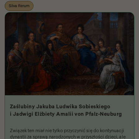
Silva Rerum
Zaślubiny Jakuba Ludwika Sobieskiego
i Jadwigi Elżbiety Amalii von Pfalz-Neuburg
Związek ten miał nie tylko przyczynić się do kontynuacji
dynastii za sprawą narodzonych w przyszłości dzieci, ale