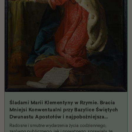
Śladami Marii Klementyny w Rzymie. Bracia
Mniejsi Konwentualni przy Bazylice Świętych
Dwunastu Apostołów i najpobożniejsza
królowa
Radosne i smutne wydarzenia życia codziennego,
zarówno publicznego, jak i prywatnego, sprawiały, że