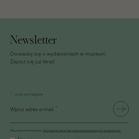
Stopka
strony
Newsletter
Dowiaduj się o wydarzeniach w muzeum.
Zapisz się już teraz!
* - pola wymagane
*
Wpisz adres e-mail:
Klauzula informacyjna.
Informacja na temat przetwarzania danych osobowych
(link