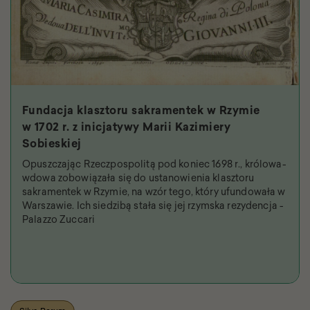
Fundacja klasztoru sakramentek w Rzymie
w 1702 r. z inicjatywy Marii Kazimiery
Sobieskiej
Opuszczając Rzeczpospolitą pod koniec 1698 r., królowa-
wdowa zobowiązała się do ustanowienia klasztoru
sakramentek w Rzymie, na wzór tego, który ufundowała w
Warszawie. Ich siedzibą stała się jej rzymska rezydencja -
Palazzo Zuccari