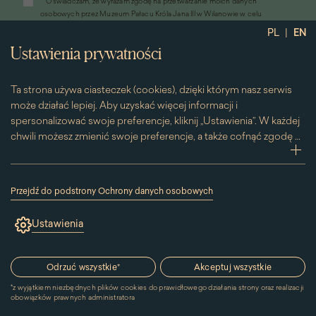
*
Oświadczam, że wyrażam zgodę na przetwarzanie moich danych
otworzy
osobowych przez Muzeum Pałacu Króla Jana III w Wilanowie w celu
się
przesyłania informacji marketingowych drogą elektroniczną
|
PL
EN
w
*
Wyrażam zgodę na otrzymywanie od Muzeum Pałacu Króla Jana III w
nowym
Ustawienia prywatności
Wilanowie informacji handlowych drogą elektroniczną, w tym z
oknie)
wykorzystaniem automatycznych systemów wywołujących
Ta strona używa ciasteczek (cookies), dzięki którym nasz serwis
może działać lepiej. Aby uzyskać więcej informacji i
spersonalizować swoje preferencje, kliknij „Ustawienia”. W każdej
chwili możesz zmienić swoje preferencje, a także cofnąć zgodę na
używanie plików cookie. Możesz to zrobić, klikając na podstronę
zwi
„Cookies” znajdującą się w stopce.
Przesuwając suwak w prawą stronę aktywujesz zgodę na
Przejdź do podstrony Ochrony danych osobowych
konkretne ciasteczko. Przesuwając suwak w lewą stronę
(link
otworzy
wyłączasz taką zgodę.
Ustawienia
się
w
nowym
Kontakt
oknie)
Odrzuć wszystkie
*
Akceptuj wszystkie
*
z wyjątkiem niezbędnych plików cookies do prawidłowego działania strony oraz realizacji
MUZEUM PAŁACU
obowiązków prawnych administratora
KRÓLA JANA III W WILANOWIE