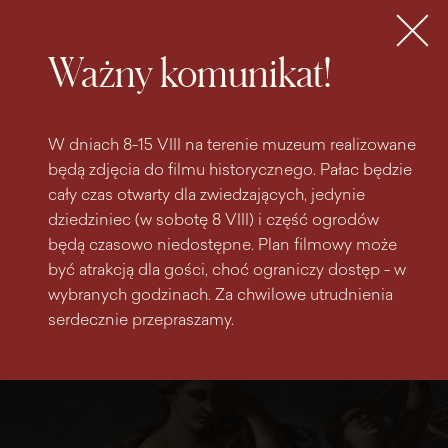
do
do menu
wyszukiwarki
treści
głównego
Bilety
MENU
Ważny komunikat!
W dniach 8-15 VIII na terenie muzeum realizowane
będą zdjęcia do filmu historycznego. Pałac będzie
cały czas otwarty dla zwiedzających, jedynie
dziedziniec (w sobotę 8 VIII) i część ogrodów
będą czasowo niedostępne. Plan filmowy może
być atrakcją dla gości, choć ograniczy dostęp - w
wybranych godzinach. Za chwilowe utrudnienia
serdecznie przepraszamy.