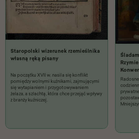
Staropolski wizerunek rzemieślnika
Śladam
własną ręką pisany
Rzymie.
Konwen
Na początku XVII w. nasila się konflikt
Święty
Radosne 
pomiędzy wolnymi kuźnikami, zajmującymi
najpob
codzienn
się wytapianiem i przygotowywaniem
prywatne
żelaza, a szlachtą, która chce przejąć wpływy
pozostaw
z branży kuźniczej.
Mniejsz