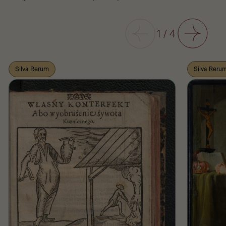
Poprzedni
1
/
4
Następny
Silva Rerum
Silva Reru