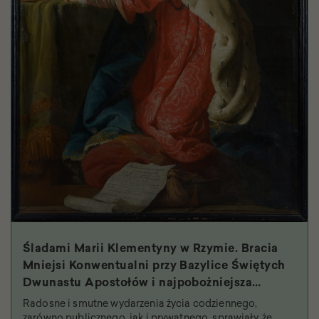
Śladami Marii Klementyny w Rzymie. Bracia
Mniejsi Konwentualni przy Bazylice Świętych
Dwunastu Apostołów i najpobożniejsza
królowa
Radosne i smutne wydarzenia życia codziennego,
zarówno publicznego, jak i prywatnego, sprawiały, że