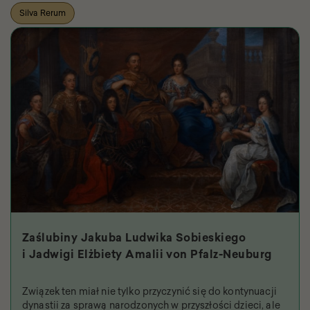
Silva Rerum
Zaślubiny Jakuba Ludwika Sobieskiego
i Jadwigi Elżbiety Amalii von Pfalz-Neuburg
Związek ten miał nie tylko przyczynić się do kontynuacji
dynastii za sprawą narodzonych w przyszłości dzieci, ale