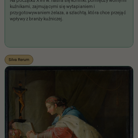
Na początku XVII w. nasila się konflikt pomiędzy wolnymi
kuźnikami, zajmującymi się wytapianiem i
przygotowywaniem żelaza, a szlachtą, która chce przejąć
wpływy z branży kuźniczej.
Silva Rerum