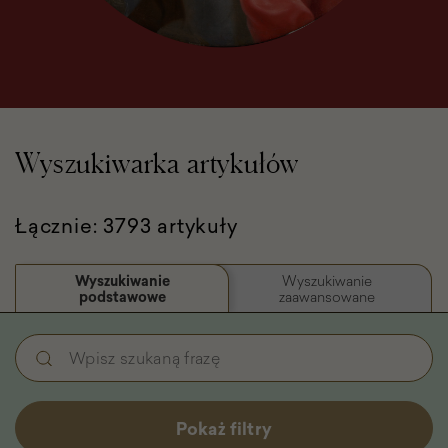
Wyszukiwarka artykułów
Łącznie: 3793 artykuły
Wyszukiwanie
Wyszukiwanie
podstawowe
zaawansowane
Wyszukiwanie
Wpisz
podstawowe
szukaną
-
frazę
Filtry
Pokaż filtry