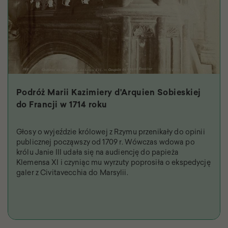
Podróż Marii Kazimiery d'Arquien Sobieskiej
do Francji w 1714 roku
Głosy o wyjeździe królowej z Rzymu przenikały do opinii
publicznej począwszy od 1709 r. Wówczas wdowa po
królu Janie III udała się na audiencję do papieża
Klemensa XI i czyniąc mu wyrzuty poprosiła o ekspedycję
galer z Civitavecchia do Marsylii.