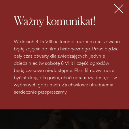
do
do menu
wyszukiwarki
treści
głównego
Bilety
MENU
Ważny komunikat!
W dniach 8-15 VIII na terenie muzeum realizowane
będą zdjęcia do filmu historycznego. Pałac będzie
cały czas otwarty dla zwiedzających, jedynie
dziedziniec (w sobotę 8 VIII) i część ogrodów
będą czasowo niedostępne. Plan filmowy może
być atrakcją dla gości, choć ograniczy dostęp - w
wybranych godzinach. Za chwilowe utrudnienia
serdecznie przepraszamy.