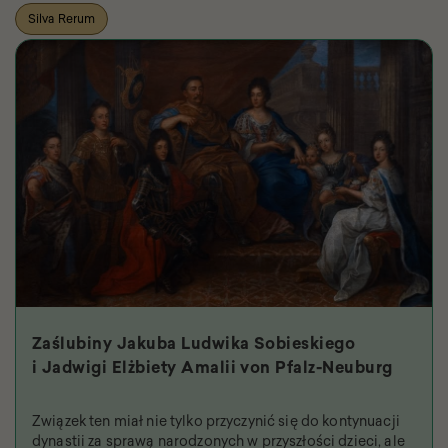
Silva Rerum
Zaślubiny Jakuba Ludwika Sobieskiego
i Jadwigi Elżbiety Amalii von Pfalz-Neuburg
Związek ten miał nie tylko przyczynić się do kontynuacji
dynastii za sprawą narodzonych w przyszłości dzieci, ale