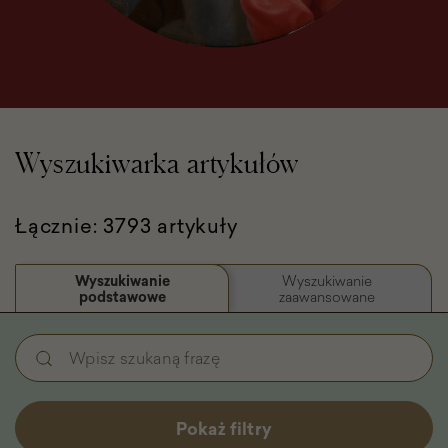
Wyszukiwarka artykułów
Łącznie: 3793 artykuły
Wyszukiwanie
Wyszukiwanie
podstawowe
zaawansowane
Wyszukiwanie
Wpisz
podstawowe
szukaną
-
frazę
Filtry
Pokaż filtry