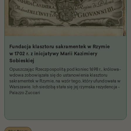
Fundacja klasztoru sakramentek w Rzymie
w 1702 r. z inicjatywy Marii Kazimiery
Sobieskiej
Opuszczając Rzeczpospolitą pod koniec 1698 r., królowa-
wdowa zobowiązała się do ustanowienia klasztoru
sakramentek w Rzymie, na wzór tego, który ufundowała w
Warszawie. Ich siedzibą stała się jej rzymska rezydencja -
Palazzo Zuccari