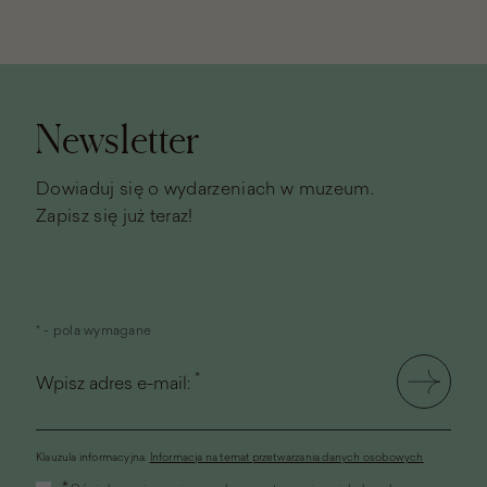
Stopka
strony
Newsletter
Dowiaduj się o wydarzeniach w muzeum.
Zapisz się już teraz!
* - pola wymagane
*
Wpisz adres e-mail:
Klauzula informacyjna.
Informacja na temat przetwarzania danych osobowych
(link