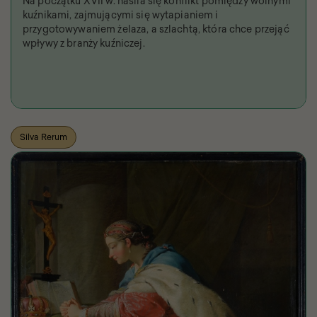
Na początku XVII w. nasila się konflikt pomiędzy wolnymi
kuźnikami, zajmującymi się wytapianiem i
przygotowywaniem żelaza, a szlachtą, która chce przejąć
wpływy z branży kuźniczej.
Silva Rerum