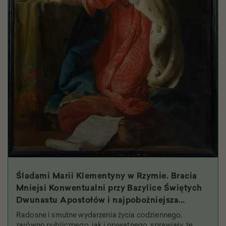
Śladami Marii Klementyny w Rzymie. Bracia
Mniejsi Konwentualni przy Bazylice Świętych
Dwunastu Apostołów i najpobożniejsza
królowa
Radosne i smutne wydarzenia życia codziennego,
zarówno publicznego, jak i prywatnego, sprawiały, że