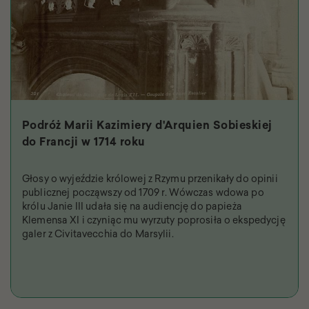
Podróż Marii Kazimiery d'Arquien Sobieskiej
do Francji w 1714 roku
Głosy o wyjeździe królowej z Rzymu przenikały do opinii
publicznej począwszy od 1709 r. Wówczas wdowa po
królu Janie III udała się na audiencję do papieża
Klemensa XI i czyniąc mu wyrzuty poprosiła o ekspedycję
galer z Civitavecchia do Marsylii.