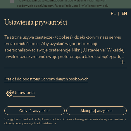
*
Oświadczam, że wyrażam zgodę na przetwarzanie moich danych
otworzy
osobowych przez Muzeum Pałacu Króla Jana III w Wilanowie w celu
się
przesyłania informacji marketingowych drogą elektroniczną
|
PL
EN
w
*
Wyrażam zgodę na otrzymywanie od Muzeum Pałacu Króla Jana III w
nowym
Ustawienia prywatności
Wilanowie informacji handlowych drogą elektroniczną, w tym z
oknie)
wykorzystaniem automatycznych systemów wywołujących
Ta strona używa ciasteczek (cookies), dzięki którym nasz serwis
może działać lepiej. Aby uzyskać więcej informacji i
spersonalizować swoje preferencje, kliknij „Ustawienia”. W każdej
chwili możesz zmienić swoje preferencje, a także cofnąć zgodę na
używanie plików cookie. Możesz to zrobić, klikając na podstronę
zwi
„Cookies” znajdującą się w stopce.
Przesuwając suwak w prawą stronę aktywujesz zgodę na
Przejdź do podstrony Ochrony danych osobowych
konkretne ciasteczko. Przesuwając suwak w lewą stronę
(link
otworzy
wyłączasz taką zgodę.
Ustawienia
się
w
nowym
Kontakt
oknie)
Odrzuć wszystkie
*
Akceptuj wszystkie
*
z wyjątkiem niezbędnych plików cookies do prawidłowego działania strony oraz realizacji
MUZEUM PAŁACU
obowiązków prawnych administratora
KRÓLA JANA III W WILANOWIE