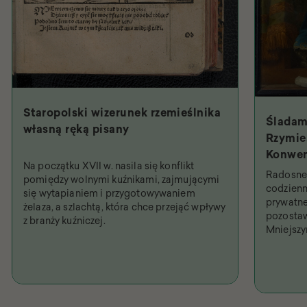
Staropolski wizerunek rzemieślnika
Śladam
własną ręką pisany
Rzymie.
Konwen
Na początku XVII w. nasila się konflikt
Święty
Radosne 
pomiędzy wolnymi kuźnikami, zajmującymi
najpob
codzienn
się wytapianiem i przygotowywaniem
prywatne
żelaza, a szlachtą, która chce przejąć wpływy
pozostaw
z branży kuźniczej.
Mniejsz