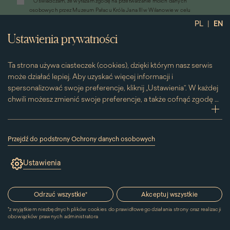
*
Oświadczam, że wyrażam zgodę na przetwarzanie moich danych
otworzy
osobowych przez Muzeum Pałacu Króla Jana III w Wilanowie w celu
się
przesyłania informacji marketingowych drogą elektroniczną
|
PL
EN
w
*
Wyrażam zgodę na otrzymywanie od Muzeum Pałacu Króla Jana III w
nowym
Ustawienia prywatności
Wilanowie informacji handlowych drogą elektroniczną, w tym z
oknie)
wykorzystaniem automatycznych systemów wywołujących
Ta strona używa ciasteczek (cookies), dzięki którym nasz serwis
może działać lepiej. Aby uzyskać więcej informacji i
spersonalizować swoje preferencje, kliknij „Ustawienia”. W każdej
chwili możesz zmienić swoje preferencje, a także cofnąć zgodę na
używanie plików cookie. Możesz to zrobić, klikając na podstronę
zwi
„Cookies” znajdującą się w stopce.
Przesuwając suwak w prawą stronę aktywujesz zgodę na
Przejdź do podstrony Ochrony danych osobowych
konkretne ciasteczko. Przesuwając suwak w lewą stronę
(link
otworzy
wyłączasz taką zgodę.
Ustawienia
się
w
nowym
Kontakt
oknie)
Odrzuć wszystkie
*
Akceptuj wszystkie
*
z wyjątkiem niezbędnych plików cookies do prawidłowego działania strony oraz realizacji
MUZEUM PAŁACU
obowiązków prawnych administratora
KRÓLA JANA III W WILANOWIE