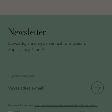
Stopka
strony
Newsletter
Dowiaduj się o wydarzeniach w muzeum.
Zapisz się już teraz!
* - pola wymagane
*
Wpisz adres e-mail:
Klauzula informacyjna.
Informacja na temat przetwarzania danych osobowych
(link