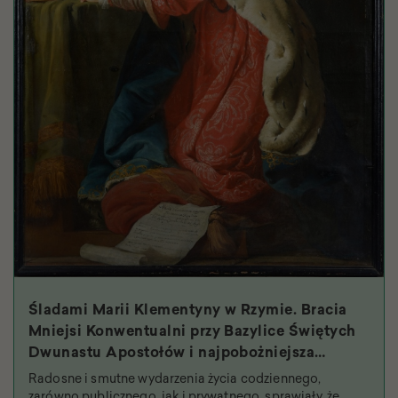
Śladami Marii Klementyny w Rzymie. Bracia
Mniejsi Konwentualni przy Bazylice Świętych
Dwunastu Apostołów i najpobożniejsza
królowa
Radosne i smutne wydarzenia życia codziennego,
zarówno publicznego, jak i prywatnego, sprawiały, że