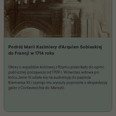
Podróż Marii Kazimiery d'Arquien Sobieskiej
do Francji w 1714 roku
Głosy o wyjeździe królowej z Rzymu przenikały do opinii
publicznej począwszy od 1709 r. Wówczas wdowa po
królu Janie III udała się na audiencję do papieża
Klemensa XI i czyniąc mu wyrzuty poprosiła o ekspedycję
galer z Civitavecchia do Marsylii.