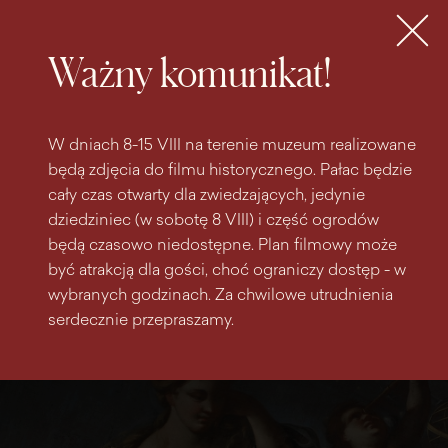
do
do menu
wyszukiwarki
treści
głównego
Bilety
MENU
Ważny komunikat!
W dniach 8-15 VIII na terenie muzeum realizowane
będą zdjęcia do filmu historycznego. Pałac będzie
cały czas otwarty dla zwiedzających, jedynie
dziedziniec (w sobotę 8 VIII) i część ogrodów
będą czasowo niedostępne. Plan filmowy może
być atrakcją dla gości, choć ograniczy dostęp - w
wybranych godzinach. Za chwilowe utrudnienia
serdecznie przepraszamy.