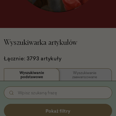
Wyszukiwarka artykułów
Łącznie: 3793 artykuły
Wyszukiwanie
Wyszukiwanie
podstawowe
zaawansowane
Wyszukiwanie
Wpisz
podstawowe
szukaną
-
frazę
Filtry
Pokaż filtry