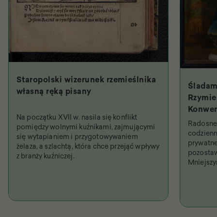
Staropolski wizerunek rzemieślnika
Śladam
własną ręką pisany
Rzymie.
Konwen
Na początku XVII w. nasila się konflikt
Święty
Radosne 
pomiędzy wolnymi kuźnikami, zajmującymi
najpob
codzienn
się wytapianiem i przygotowywaniem
prywatne
żelaza, a szlachtą, która chce przejąć wpływy
pozostaw
z branży kuźniczej.
Mniejsz