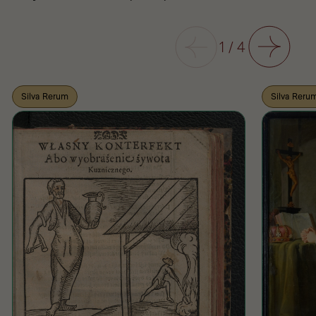
Poprzedni
1
/
4
Następny
Silva Rerum
Silva Reru