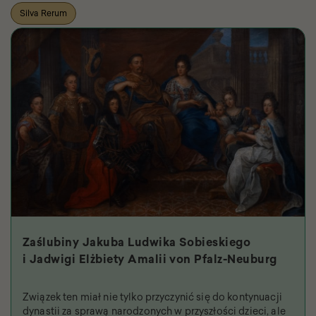
Silva Rerum
Zaślubiny Jakuba Ludwika Sobieskiego
i Jadwigi Elżbiety Amalii von Pfalz-Neuburg
Związek ten miał nie tylko przyczynić się do kontynuacji
dynastii za sprawą narodzonych w przyszłości dzieci, ale