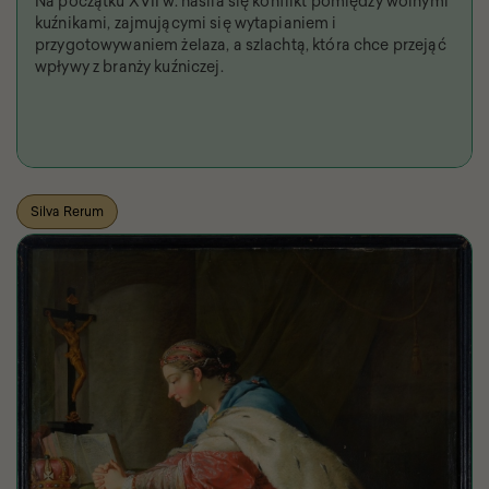
Na początku XVII w. nasila się konflikt pomiędzy wolnymi
kuźnikami, zajmującymi się wytapianiem i
przygotowywaniem żelaza, a szlachtą, która chce przejąć
wpływy z branży kuźniczej.
Silva Rerum