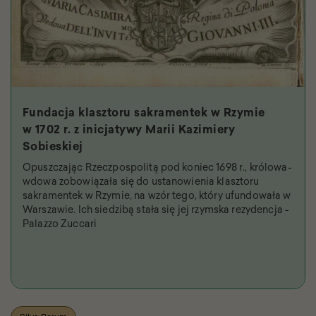
Fundacja klasztoru sakramentek w Rzymie
w 1702 r. z inicjatywy Marii Kazimiery
Sobieskiej
Opuszczając Rzeczpospolitą pod koniec 1698 r., królowa-
wdowa zobowiązała się do ustanowienia klasztoru
sakramentek w Rzymie, na wzór tego, który ufundowała w
Warszawie. Ich siedzibą stała się jej rzymska rezydencja -
Palazzo Zuccari