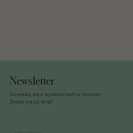
Stopka
strony
Newsletter
Dowiaduj się o wydarzeniach w muzeum.
Zapisz się już teraz!
* - pola wymagane