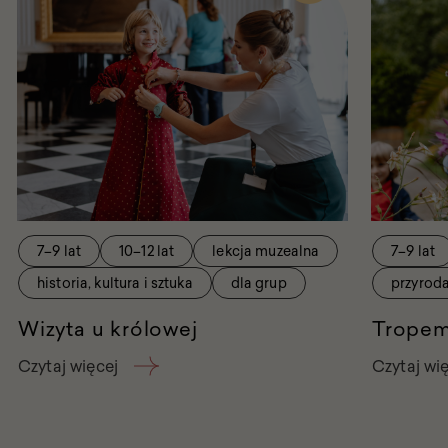
wydarzenie
Wizyta
u
królowej
7–9 lat
10–12 lat
lekcja muzealna
7–9 lat
historia, kultura i sztuka
dla grup
przyrod
Wizyta u królowej
Tropem
Czytaj więcej
Czytaj wi