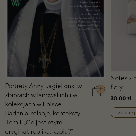
Notes z 
Portrety Anny Jagiellonki w
flory
zbiorach wilanowskich i w
Dodaj
30,00 zł
do
kolekcjach w Polsce.
koszyka
Badania, relacje, konteksty.
Portrety
Zobacz 
Anny
Tom I. „Co jest czym:
Jagiellonki
oryginał, replika, kopia?”
w