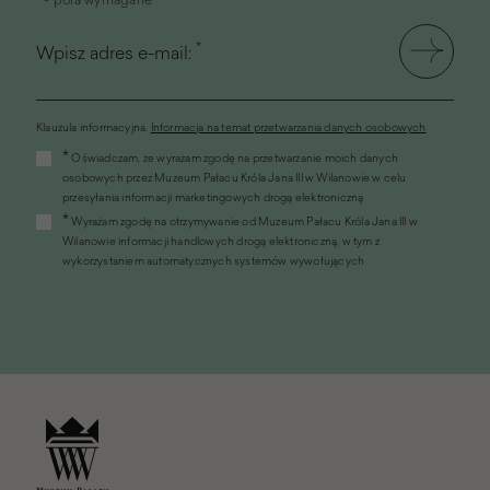
*
Wpisz adres e-mail:
Klauzula informacyjna.
Informacja na temat przetwarzania danych osobowych
(link
*
Oświadczam, że wyrażam zgodę na przetwarzanie moich danych
otworzy
osobowych przez Muzeum Pałacu Króla Jana III w Wilanowie w celu
się
przesyłania informacji marketingowych drogą elektroniczną
w
*
Wyrażam zgodę na otrzymywanie od Muzeum Pałacu Króla Jana III w
nowym
Wilanowie informacji handlowych drogą elektroniczną, w tym z
oknie)
wykorzystaniem automatycznych systemów wywołujących