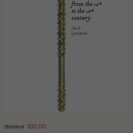
Cena
100,00
250,00 zł
produktu