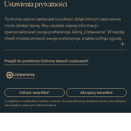
Ustawienia prywatności
Ta strona używa ciasteczek (cookies), dzięki którym nasz serwis
może działać lepiej. Aby uzyskać więcej informacji i
spersonalizować swoje preferencje, kliknij „Ustawienia”. W każdej
chwili możesz zmienić swoje preferencje, a także cofnąć zgodę na
używanie plików cookie. Możesz to zrobić, klikając na podstronę
zwi
„Cookies” znajdującą się w stopce.
Przesuwając suwak w prawą stronę aktywujesz zgodę na
Przejdź do podstrony Ochrony danych osobowych
konkretne ciasteczko. Przesuwając suwak w lewą stronę
(link
otworzy
wyłączasz taką zgodę.
Ustawienia
się
w
nowym
oknie)
Odrzuć wszystkie
*
Akceptuj wszystkie
*
z wyjątkiem niezbędnych plików cookies do prawidłowego działania strony oraz realizacji
obowiązków prawnych administratora