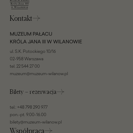
Kontakt
MUZEUM PAŁACU
KRÓLA JANA III W WILANOWIE
ul. S.K. Potockiego 10/16
02-958 Warszawa
tel.
22 544 27 00
muzeum@muzeum-wilanow.pl
Bilety – rezerwacja
tel.:
+48 798 290 977
pon.-pt. 9.00-16.00
bilety@muzeum-wilanow.pl
Współpraca