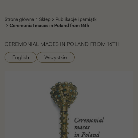
Strona główna
Sklep
Publikacje i pamiątki
Ceremonial maces in Poland from 16th
CEREMONIAL MACES IN POLAND FROM 16TH
English
Wszystkie
Kategorie
produktu
Ceremonial
maces
in
Poland
from
16th
-
Galeria
zdjęć