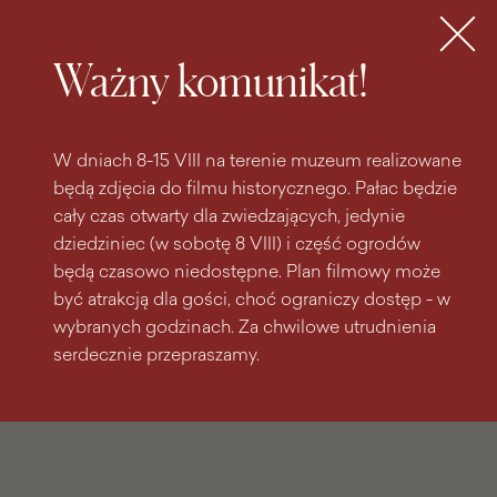
do
do menu
wyszukiwarki
treści
głównego
Bilety
MENU
Ważny komunikat!
W dniach 8-15 VIII na terenie muzeum realizowane
będą zdjęcia do filmu historycznego. Pałac będzie
cały czas otwarty dla zwiedzających, jedynie
dziedziniec (w sobotę 8 VIII) i część ogrodów
będą czasowo niedostępne. Plan filmowy może
być atrakcją dla gości, choć ograniczy dostęp - w
wybranych godzinach. Za chwilowe utrudnienia
serdecznie przepraszamy.