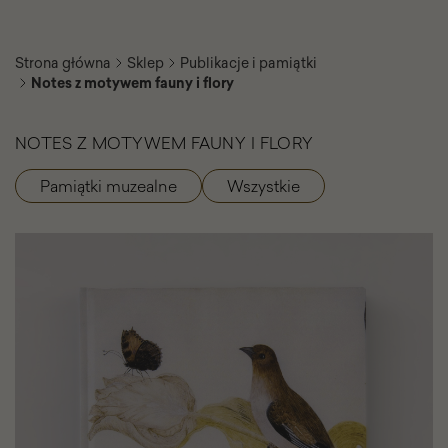
Strona główna
Sklep
Publikacje i pamiątki
Notes z motywem fauny i flory
NOTES Z MOTYWEM FAUNY I FLORY
Pamiątki muzealne
Wszystkie
Kategorie
produktu
Notes
z
motywem
fauny
i
flory
-
Galeria
zdjęć
-
Slajder
elementów