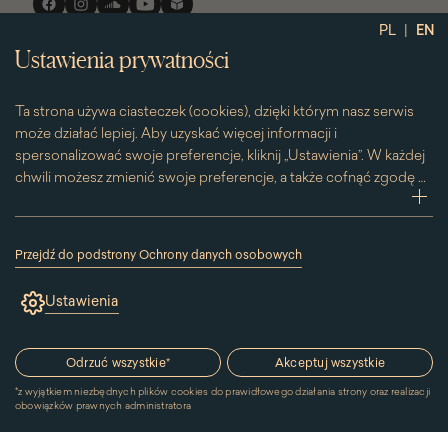
społecznościowe
|
PL
EN
Ustawienia prywatności
Ta strona używa ciasteczek (cookies), dzięki którym nasz serwis
może działać lepiej. Aby uzyskać więcej informacji i
spersonalizować swoje preferencje, kliknij „Ustawienia”. W każdej
chwili możesz zmienić swoje preferencje, a także cofnąć zgodę na
używanie plików cookie. Możesz to zrobić, klikając na podstronę
zwi
„Cookies” znajdującą się w stopce.
Przesuwając suwak w prawą stronę aktywujesz zgodę na
Przejdź do podstrony Ochrony danych osobowych
konkretne ciasteczko. Przesuwając suwak w lewą stronę
(link
otworzy
wyłączasz taką zgodę.
Ustawienia
się
w
nowym
oknie)
Odrzuć wszystkie
*
Akceptuj wszystkie
*
z wyjątkiem niezbędnych plików cookies do prawidłowego działania strony oraz realizacji
obowiązków prawnych administratora