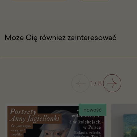
z
motywem
fauny
i
flory
Może Cię również zainteresować
Poprzedni
1
/
8
Następny
nowość