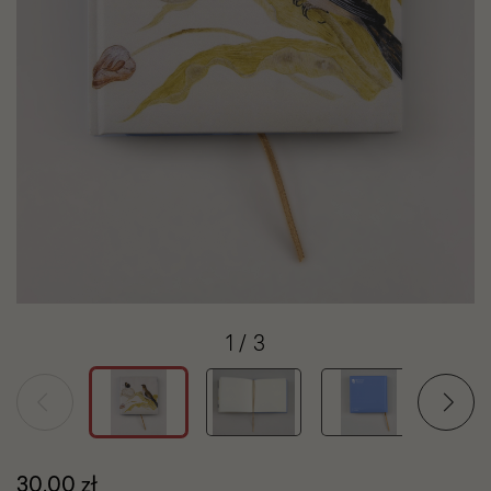
1
/
3
Cena
30,00 zł