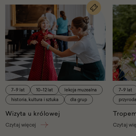
na
wydarzenie
Wizyta
u
królowej
7–9 lat
10–12 lat
lekcja muzealna
7–9 lat
historia, kultura i sztuka
dla grup
przyrod
Wizyta u królowej
Tropem
Czytaj więcej
Czytaj wi