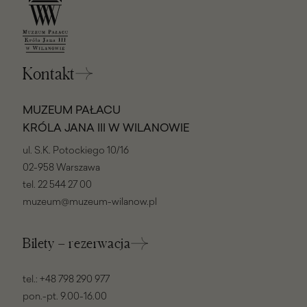
Kontakt
MUZEUM PAŁACU
KRÓLA JANA III W WILANOWIE
ul. S.K. Potockiego 10/16
02-958 Warszawa
tel.
22 544 27 00
muzeum@muzeum-wilanow.pl
Bilety – rezerwacja
tel.:
+48 798 290 977
pon.-pt. 9.00-16.00