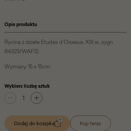
produktu
Tagi
promocyjne
Opis produktu
Rycina z dzieła Etudes d`Oiseaux, XIX w., sygn.
R4323/WAF.12
Wymiary: 15 x 15cm
Wybierz liczbę sztuk
Dodaj do koszyka
Kup teraz
-
Notes