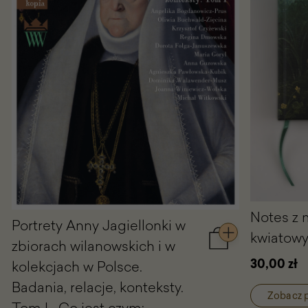
Notes z
Portrety Anny Jagiellonki w
kwiatow
zbiorach wilanowskich i w
Dodaj
do
30,00 zł
kolekcjach w Polsce.
koszyka
Badania, relacje, konteksty.
Portrety
Zobacz 
Anny
Tom I. „Co jest czym: