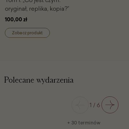
Jagiellonki
oryginał, replika, kopia?”
w
zbiorach
100,00 zł
wilanowskich
i
w
Zobacz produkt
kolekcjach
w
Polsce.
Badania,
relacje,
konteksty.
Tom
I.
Polecane wydarzenia
„Co
jest
czym:
oryginał,
Poprzedni
1
/
6
replika,
Następny
kopia?”
+ 30 terminów