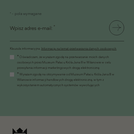
* - pola wymagane
*
Wpisz adres e-mail:
Klauzula informacyjna.
Informacja na temat przetwarzania danych osobowych
(link
*
Oświadczam, że wyrażam zgodę na przetwarzanie moich danych
otworzy
osobowych przez Muzeum Pałacu Króla Jana III w Wilanowie w celu
się
przesyłania informacji marketingowych drogą elektroniczną
w
*
Wyrażam zgodę na otrzymywanie od Muzeum Pałacu Króla Jana III w
nowym
Wilanowie informacji handlowych drogą elektroniczną, w tym z
oknie)
wykorzystaniem automatycznych systemów wywołujących