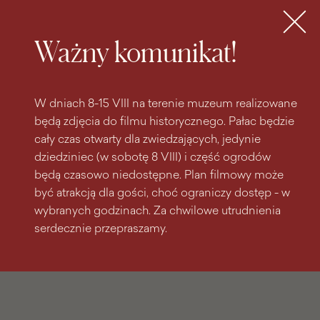
do
do menu
wyszukiwarki
treści
głównego
Bilety
MENU
Ważny komunikat!
W dniach 8-15 VIII na terenie muzeum realizowane
będą zdjęcia do filmu historycznego. Pałac będzie
cały czas otwarty dla zwiedzających, jedynie
dziedziniec (w sobotę 8 VIII) i część ogrodów
będą czasowo niedostępne. Plan filmowy może
być atrakcją dla gości, choć ograniczy dostęp - w
wybranych godzinach. Za chwilowe utrudnienia
serdecznie przepraszamy.