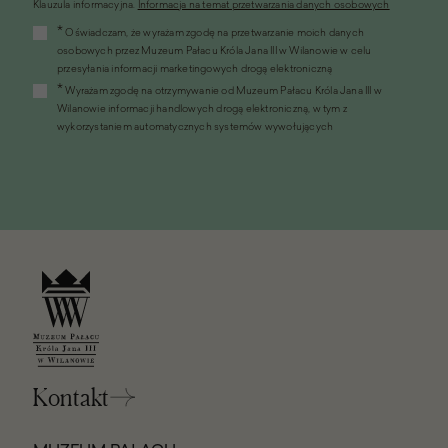
Klauzula informacyjna.
Informacja na temat przetwarzania danych osobowych
(link
*
Oświadczam, że wyrażam zgodę na przetwarzanie moich danych
otworzy
osobowych przez Muzeum Pałacu Króla Jana III w Wilanowie w celu
się
przesyłania informacji marketingowych drogą elektroniczną
w
*
Wyrażam zgodę na otrzymywanie od Muzeum Pałacu Króla Jana III w
nowym
Wilanowie informacji handlowych drogą elektroniczną, w tym z
oknie)
wykorzystaniem automatycznych systemów wywołujących
Kontakt