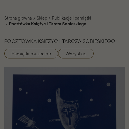
Strona główna
Sklep
Publikacje i pamiątki
Pocztówka Księżyc i Tarcza Sobieskiego
POCZTÓWKA KSIĘŻYC I TARCZA SOBIESKIEGO
Pamiątki muzealne
Wszystkie
Kategorie
produktu
Pocztówka
Księżyc
i
Tarcza
Sobieskiego
-
Galeria
zdjęć
-
Slajder
elementów