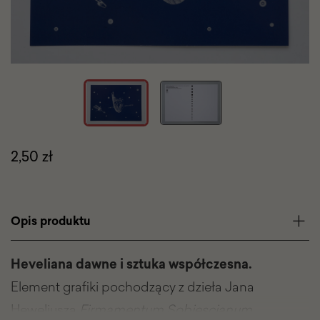
Cena
2,50 zł
produktu
Tagi
promocyjne
Opis
Opis produktu
produktu
Heveliana dawne i sztuka współczesna.
Element grafiki pochodzący z dzieła Jana
Heweliusza
Firmamentum Sobiescianum