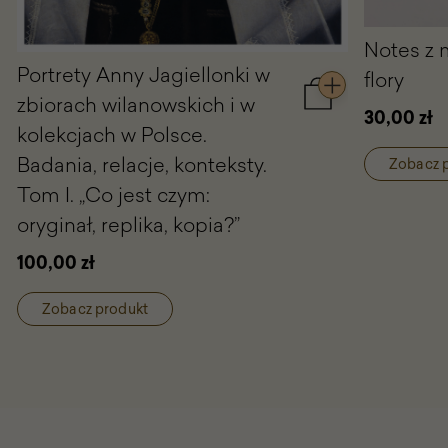
Notes z 
Portrety Anny Jagiellonki w
flory
zbiorach wilanowskich i w
Dodaj
30,00 zł
do
kolekcjach w Polsce.
koszyka
Badania, relacje, konteksty.
Portrety
Zobacz 
Anny
Tom I. „Co jest czym:
Jagiellonki
oryginał, replika, kopia?”
w
zbiorach
100,00 zł
wilanowskich
i
w
Zobacz produkt
kolekcjach
w
Polsce.
Badania,
relacje,
konteksty.
Tom