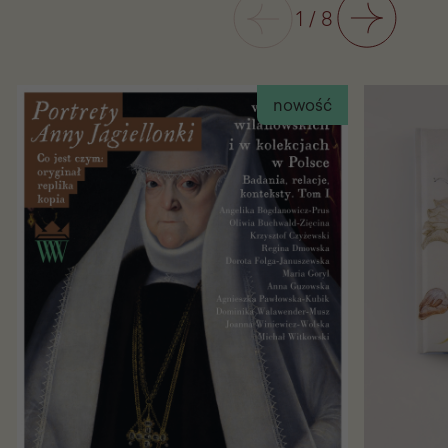
Poprzedni
1
/
8
Następny
nowość