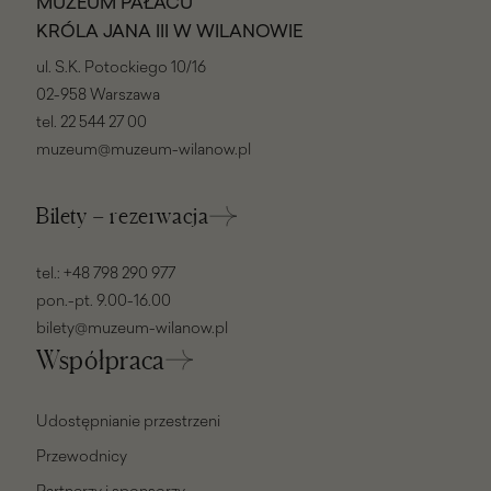
MUZEUM PAŁACU
KRÓLA JANA III W WILANOWIE
ul. S.K. Potockiego 10/16
02-958 Warszawa
tel.
22 544 27 00
muzeum@muzeum-wilanow.pl
Bilety – rezerwacja
tel.:
+48 798 290 977
pon.-pt. 9.00-16.00
bilety@muzeum-wilanow.pl
Współpraca
Udostępnianie przestrzeni
Przewodnicy