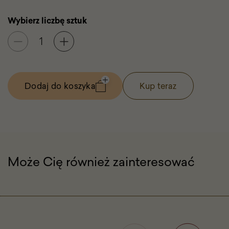
Dostępne inne wzory.
Wybierz liczbę sztuk
Dodaj do koszyka
Kup teraz
-
Pocztówka
Księżyc
i
Tarcza
Sobieskiego
Może Cię również zainteresować