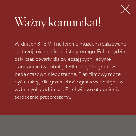
do
do menu
wyszukiwarki
treści
głównego
Bilety
MENU
Ważny komunikat!
W dniach 8-15 VIII na terenie muzeum realizowane
będą zdjęcia do filmu historycznego. Pałac będzie
cały czas otwarty dla zwiedzających, jedynie
dziedziniec (w sobotę 8 VIII) i część ogrodów
będą czasowo niedostępne. Plan filmowy może
być atrakcją dla gości, choć ograniczy dostęp - w
wybranych godzinach. Za chwilowe utrudnienia
serdecznie przepraszamy.