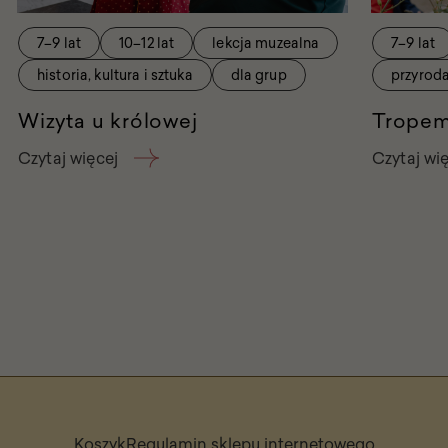
7–9 lat
10–12 lat
lekcja muzealna
7–9 lat
historia, kultura i sztuka
dla grup
przyrod
Wizyta u królowej
Tropem
Czytaj więcej
Czytaj wi
Koszyk
Regulamin sklepu internetowego