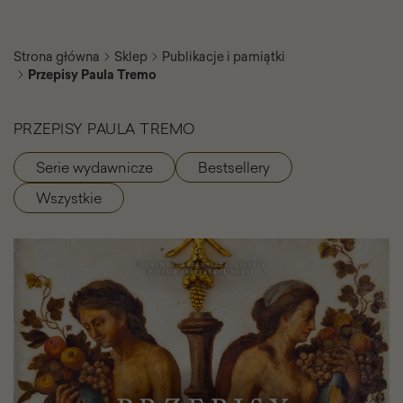
Strona główna
Sklep
Publikacje i pamiątki
Przepisy Paula Tremo
PRZEPISY PAULA TREMO
Serie wydawnicze
Bestsellery
Kategorie
Wszystkie
produktu
Przepisy
Paula
Tremo
-
Galeria
zdjęć