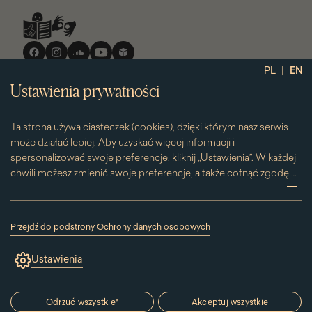
Media
społecznościowe
|
PL
EN
Ustawienia prywatności
Ta strona używa ciasteczek (cookies), dzięki którym nasz serwis
może działać lepiej. Aby uzyskać więcej informacji i
spersonalizować swoje preferencje, kliknij „Ustawienia”. W każdej
chwili możesz zmienić swoje preferencje, a także cofnąć zgodę na
używanie plików cookie. Możesz to zrobić, klikając na podstronę
zwi
„Cookies” znajdującą się w stopce.
Przesuwając suwak w prawą stronę aktywujesz zgodę na
Przejdź do podstrony Ochrony danych osobowych
konkretne ciasteczko. Przesuwając suwak w lewą stronę
(link
otworzy
wyłączasz taką zgodę.
Ustawienia
się
w
nowym
oknie)
Odrzuć wszystkie
*
Akceptuj wszystkie