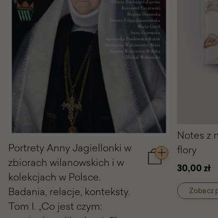
Wilanowie
Rok wydania:
2022
Objętość:
198 stron
Format:
21x30 cm
Oprawa:
miękka ze skrzydełkami
ISBN
978-83-66104-91-4
Notes z 
Portrety Anny Jagiellonki w
flory
zbiorach wilanowskich i w
Dodaj
30,00 zł
do
kolekcjach w Polsce.
koszyka
Badania, relacje, konteksty.
Portrety
Zobacz 
Anny
Tom I. „Co jest czym:
Jagiellonki