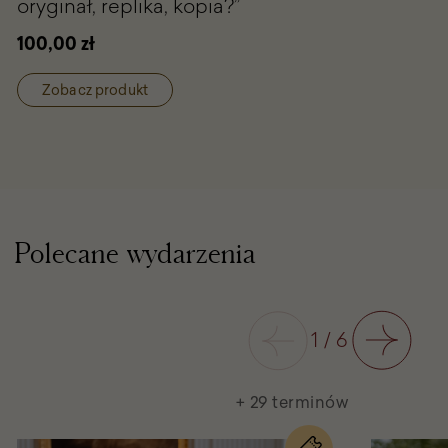
oryginał, replika, kopia?”
w
zbiorach
100,00 zł
wilanowskich
i
w
Zobacz produkt
kolekcjach
w
Polsce.
Badania,
relacje,
konteksty.
Tom
I.
Polecane wydarzenia
„Co
jest
czym:
oryginał,
Poprzedni
1
/
6
replika,
Następny
kopia?”
+ 29 terminów