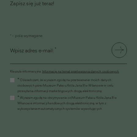
Zapisz się już teraz!
* - pola wymagane
*
Wpisz adres e-mail:
Klauzula informacyjna.
Informacja na temat przetwarzania danych osobowych
(link
*
Oświadczam, że wyrażam zgodę na przetwarzanie moich danych
otworzy
osobowych przez Muzeum Pałacu Króla Jana III w Wilanowie w celu
się
przesyłania informacji marketingowych drogą elektroniczną
w
*
Wyrażam zgodę na otrzymywanie od Muzeum Pałacu Króla Jana III w
nowym
Wilanowie informacji handlowych drogą elektroniczną, w tym z
oknie)
wykorzystaniem automatycznych systemów wywołujących