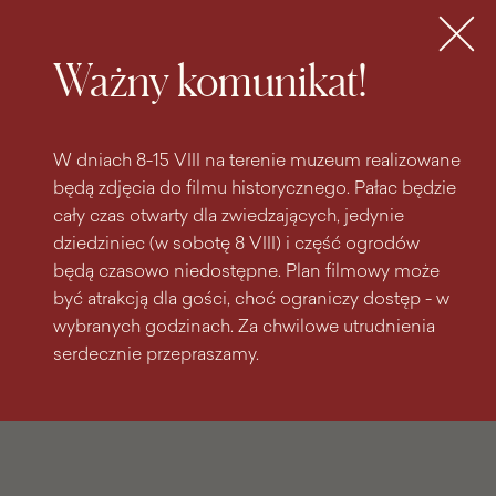
do
do menu
wyszukiwarki
treści
głównego
Bilety
MENU
Ważny komunikat!
W dniach 8-15 VIII na terenie muzeum realizowane
będą zdjęcia do filmu historycznego. Pałac będzie
cały czas otwarty dla zwiedzających, jedynie
dziedziniec (w sobotę 8 VIII) i część ogrodów
będą czasowo niedostępne. Plan filmowy może
być atrakcją dla gości, choć ograniczy dostęp - w
wybranych godzinach. Za chwilowe utrudnienia
serdecznie przepraszamy.