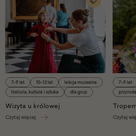
na
wydarzenie
Wizyta
u
królowej
7–9 lat
10–12 lat
lekcja muzealna
7–9 lat
historia, kultura i sztuka
dla grup
przyrod
Wizyta u królowej
Tropem
Czytaj więcej
Czytaj wi