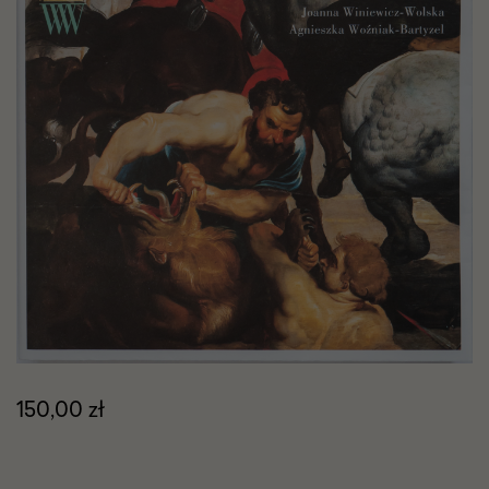
zdjęć
Cena
150,00 zł
produktu
Tagi
promocyjne