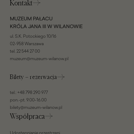
Kontakt
MUZEUM PAŁACU
KRÓLA JANA III W WILANOWIE
ul. S.K. Potockiego 10/16
02-958 Warszawa
tel.
22 544 27 00
muzeum@muzeum-wilanow.pl
Bilety – rezerwacja
tel.:
+48 798 290 977
pon.-pt. 9.00-16.00
bilety@muzeum-wilanow.pl
Współpraca
Udostępnianie przestrzeni