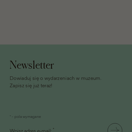
Stopka
strony
Newsletter
Dowiaduj się o wydarzeniach w muzeum.
Zapisz się już teraz!
* - pola wymagane
*
Wpisz adres e-mail: