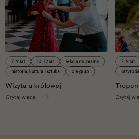
królowej
7–9 lat
10–12 lat
lekcja muzealna
7–9 lat
historia, kultura i sztuka
dla grup
przyrod
Wizyta u królowej
Tropem
Czytaj więcej
Czytaj wi