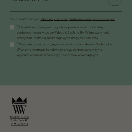
Klauzula informacyjna.
Informacja na temat przetwarzania danych osobowych
(link
*
Oświadczam, że wyrażam zgodę na przetwarzanie moich danych
otworzy
osobowych przez Muzeum Pałacu Króla Jana III w Wilanowie w celu
się
przesyłania informacji marketingowych drogą elektroniczną
w
*
Wyrażam zgodę na otrzymywanie od Muzeum Pałacu Króla Jana III w
nowym
Wilanowie informacji handlowych drogą elektroniczną, w tym z
oknie)
wykorzystaniem automatycznych systemów wywołujących