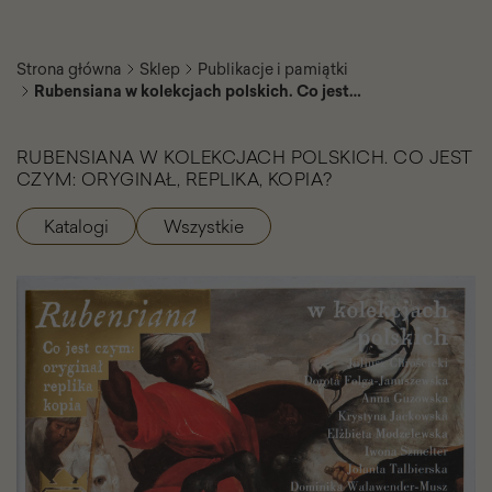
Strona główna
Sklep
Publikacje i pamiątki
Rubensiana w kolekcjach polskich. Co jest
czym: oryginał, replika, kopia?
RUBENSIANA W KOLEKCJACH POLSKICH. CO JEST
CZYM: ORYGINAŁ, REPLIKA, KOPIA?
Katalogi
Wszystkie
Kategorie
produktu
Rubensiana
w
kolekcjach
polskich.
Co
jest
czym:
oryginał,
replika,
kopia?
-
Galeria