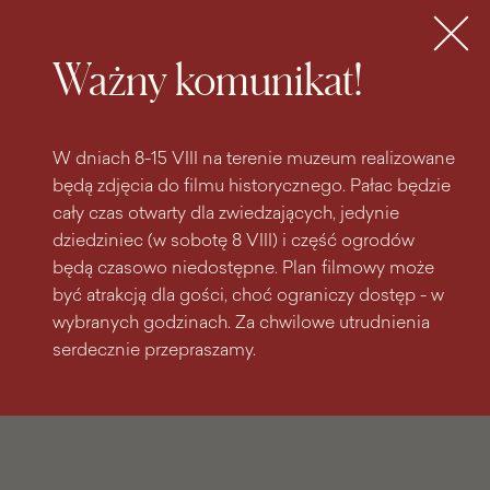
do
do menu
wyszukiwarki
treści
głównego
Bilety
MENU
Ważny komunikat!
W dniach 8-15 VIII na terenie muzeum realizowane
będą zdjęcia do filmu historycznego. Pałac będzie
cały czas otwarty dla zwiedzających, jedynie
dziedziniec (w sobotę 8 VIII) i część ogrodów
będą czasowo niedostępne. Plan filmowy może
być atrakcją dla gości, choć ograniczy dostęp - w
wybranych godzinach. Za chwilowe utrudnienia
serdecznie przepraszamy.