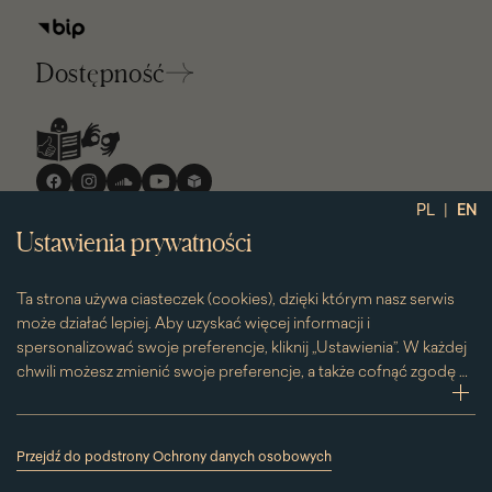
Dostępność
Media
społecznościowe
|
PL
EN
Ustawienia prywatności
Ta strona używa ciasteczek (cookies), dzięki którym nasz serwis
może działać lepiej. Aby uzyskać więcej informacji i
spersonalizować swoje preferencje, kliknij „Ustawienia”. W każdej
chwili możesz zmienić swoje preferencje, a także cofnąć zgodę na
używanie plików cookie. Możesz to zrobić, klikając na podstronę
zwi
„Cookies” znajdującą się w stopce.
Przesuwając suwak w prawą stronę aktywujesz zgodę na
Przejdź do podstrony Ochrony danych osobowych
konkretne ciasteczko. Przesuwając suwak w lewą stronę
(link
otworzy