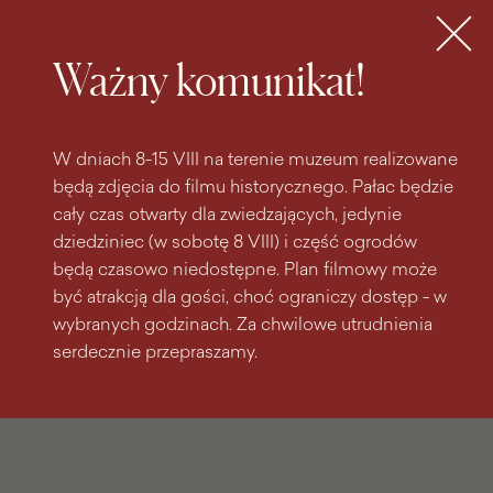
do
do menu
wyszukiwarki
treści
głównego
Bilety
MENU
Ważny komunikat!
W dniach 8-15 VIII na terenie muzeum realizowane
będą zdjęcia do filmu historycznego. Pałac będzie
cały czas otwarty dla zwiedzających, jedynie
dziedziniec (w sobotę 8 VIII) i część ogrodów
będą czasowo niedostępne. Plan filmowy może
być atrakcją dla gości, choć ograniczy dostęp - w
wybranych godzinach. Za chwilowe utrudnienia
serdecznie przepraszamy.