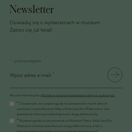
Newsletter
Dowiaduj się o wydarzeniach w muzeum.
Zapisz się już teraz!
* - pola wymagane
*
Wpisz adres e-mail:
Klauzula informacyjna.
Informacja na temat przetwarzania danych osobowych
(link
*
Oświadczam, że wyrażam zgodę na przetwarzanie moich danych
otworzy
osobowych przez Muzeum Pałacu Króla Jana III w Wilanowie w celu
się
przesyłania informacji marketingowych drogą elektroniczną
w
*
Wyrażam zgodę na otrzymywanie od Muzeum Pałacu Króla Jana III w
nowym
Wilanowie informacji handlowych drogą elektroniczną, w tym z
oknie)
wykorzystaniem automatycznych systemów wywołujących