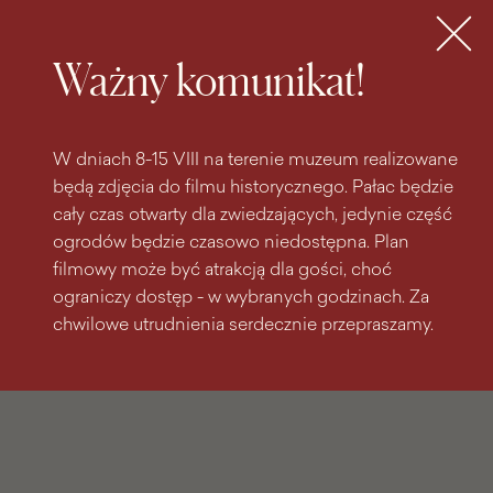
do
do menu
wyszukiwarki
treści
głównego
Bilety
MENU
Ważny komunikat!
W dniach 8-15 VIII na terenie muzeum realizowane
będą zdjęcia do filmu historycznego. Pałac będzie
cały czas otwarty dla zwiedzających, jedynie część
ogrodów będzie czasowo niedostępna. Plan
filmowy może być atrakcją dla gości, choć
ograniczy dostęp - w wybranych godzinach. Za
chwilowe utrudnienia serdecznie przepraszamy.