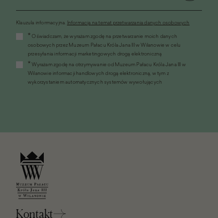
Klauzula informacyjna.
Informacja na temat przetwarzania danych osobowych
(link
*
Oświadczam, że wyrażam zgodę na przetwarzanie moich danych
otworzy
osobowych przez Muzeum Pałacu Króla Jana III w Wilanowie w celu
się
przesyłania informacji marketingowych drogą elektroniczną
w
*
Wyrażam zgodę na otrzymywanie od Muzeum Pałacu Króla Jana III w
nowym
Wilanowie informacji handlowych drogą elektroniczną, w tym z
oknie)
wykorzystaniem automatycznych systemów wywołujących
Kontakt