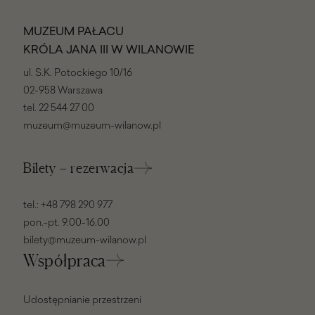
MUZEUM PAŁACU
KRÓLA JANA III W WILANOWIE
ul. S.K. Potockiego 10/16
02-958 Warszawa
tel.
22 544 27 00
muzeum@muzeum-wilanow.pl
Bilety – rezerwacja
tel.:
+48 798 290 977
pon.-pt. 9.00-16.00
bilety@muzeum-wilanow.pl
Współpraca
Udostępnianie przestrzeni