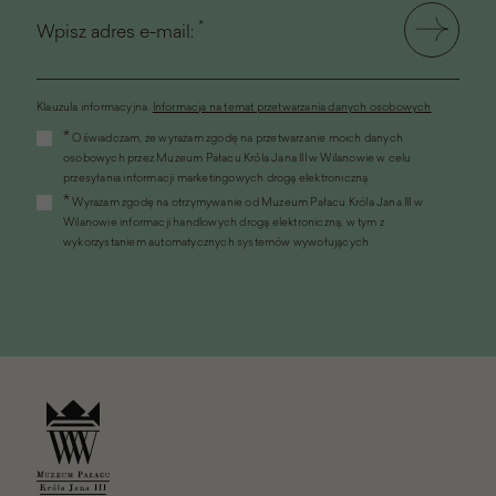
*
Wpisz adres e-mail:
Klauzula informacyjna.
Informacja na temat przetwarzania danych osobowych
(link
*
Oświadczam, że wyrażam zgodę na przetwarzanie moich danych
otworzy
osobowych przez Muzeum Pałacu Króla Jana III w Wilanowie w celu
się
przesyłania informacji marketingowych drogą elektroniczną
w
*
Wyrażam zgodę na otrzymywanie od Muzeum Pałacu Króla Jana III w
nowym
Wilanowie informacji handlowych drogą elektroniczną, w tym z
oknie)
wykorzystaniem automatycznych systemów wywołujących