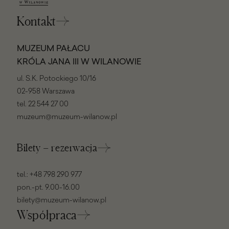
Kontakt
MUZEUM PAŁACU
KRÓLA JANA III W WILANOWIE
ul. S.K. Potockiego 10/16
02-958 Warszawa
tel.
22 544 27 00
muzeum@muzeum-wilanow.pl
Bilety – rezerwacja
tel.:
+48 798 290 977
pon.-pt. 9.00-16.00
bilety@muzeum-wilanow.pl
Współpraca