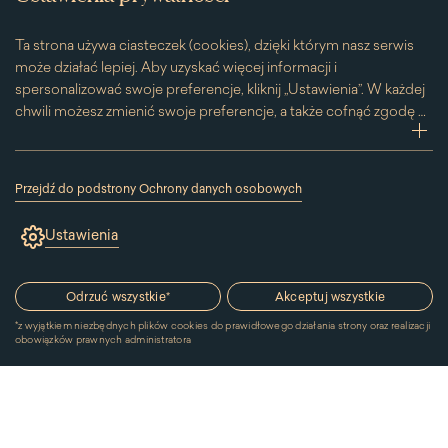
Ta strona używa ciasteczek (cookies), dzięki którym nasz serwis
może działać lepiej. Aby uzyskać więcej informacji i
spersonalizować swoje preferencje, kliknij „Ustawienia”. W każdej
chwili możesz zmienić swoje preferencje, a także cofnąć zgodę na
używanie plików cookie. Możesz to zrobić, klikając na podstronę
zwi
„Cookies” znajdującą się w stopce.
Przesuwając suwak w prawą stronę aktywujesz zgodę na
Przejdź do podstrony Ochrony danych osobowych
konkretne ciasteczko. Przesuwając suwak w lewą stronę
(link
otworzy
wyłączasz taką zgodę.
Ustawienia
się
w
nowym
oknie)
Odrzuć wszystkie
*
Akceptuj wszystkie
*
z wyjątkiem niezbędnych plików cookies do prawidłowego działania strony oraz realizacji
obowiązków prawnych administratora