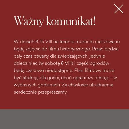
do
do menu
wyszukiwarki
treści
głównego
Bilety
MENU
Ważny komunikat!
W dniach 8-15 VIII na terenie muzeum realizowane
będą zdjęcia do filmu historycznego. Pałac będzie
cały czas otwarty dla zwiedzających, jedynie
dziedziniec (w sobotę 8 VIII) i część ogrodów
będą czasowo niedostępne. Plan filmowy może
być atrakcją dla gości, choć ograniczy dostęp - w
wybranych godzinach. Za chwilowe utrudnienia
serdecznie przepraszamy.