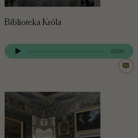
Biblioteka Króla
Odtwarzacz
audio
00:00
Otwór
transk