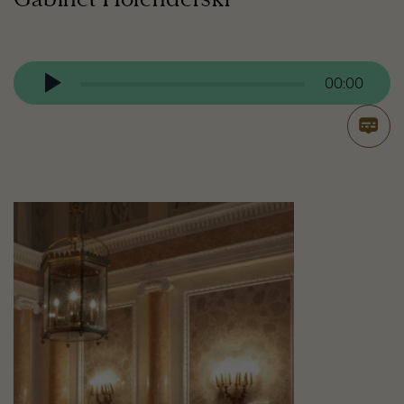
Odtwarzacz
audio
00:00
Otwór
transk