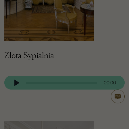
Złota Sypialnia
Odtwarzacz
audio
00:00
Otwór
transk