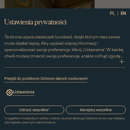
|
PL
EN
Ustawienia prywatności
Ta strona używa ciasteczek (cookies), dzięki którym nasz serwis
może działać lepiej. Aby uzyskać więcej informacji i
spersonalizować swoje preferencje, kliknij „Ustawienia”. W każdej
chwili możesz zmienić swoje preferencje, a także cofnąć zgodę na
używanie plików cookie. Możesz to zrobić, klikając na podstronę
zwi
„Cookies” znajdującą się w stopce.
Przesuwając suwak w prawą stronę aktywujesz zgodę na
Przejdź do podstrony Ochrony danych osobowych
konkretne ciasteczko. Przesuwając suwak w lewą stronę
(link
otworzy
wyłączasz taką zgodę.
Ustawienia
się
w
nowym
Gabinet Zwierciadlany
oknie)
Odrzuć wszystkie
*
Akceptuj wszystkie
*
z wyjątkiem niezbędnych plików cookies do prawidłowego działania strony oraz realizacji
obowiązków prawnych administratora