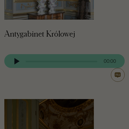
Antygabinet Królowej
Odtwarzacz
audio
00:00
Otwór
transk