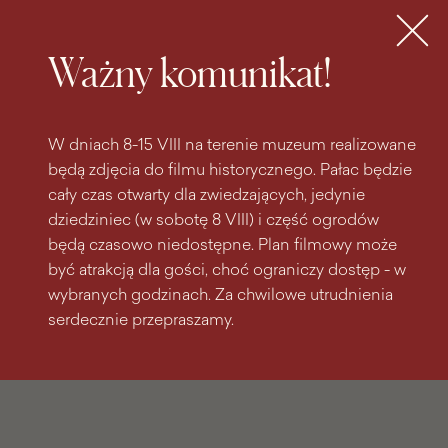
do
do menu
wyszukiwarki
treści
głównego
Bilety
MENU
Ważny komunikat!
W dniach 8-15 VIII na terenie muzeum realizowane
będą zdjęcia do filmu historycznego. Pałac będzie
cały czas otwarty dla zwiedzających, jedynie
dziedziniec (w sobotę 8 VIII) i część ogrodów
będą czasowo niedostępne. Plan filmowy może
być atrakcją dla gości, choć ograniczy dostęp - w
wybranych godzinach. Za chwilowe utrudnienia
serdecznie przepraszamy.