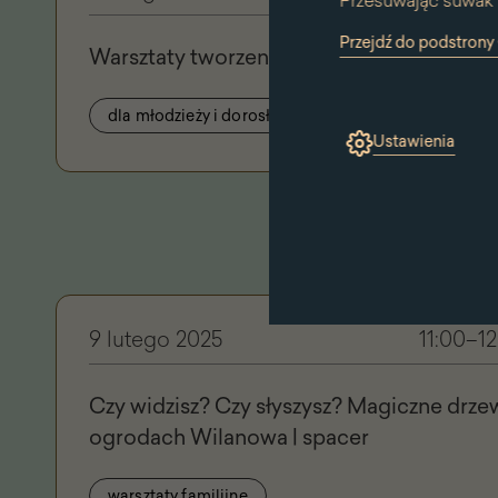
Przesuwając suwak 
Przejdź do podstron
Warsztaty tworzenia balsamów do rąk
(link
otworzy
się
dla młodzieży i dorosłych
w
nowym
Ustawienia
oknie)
9 lutego 2025
11:00–12
Czy widzisz? Czy słyszysz? Magiczne drze
ogrodach Wilanowa | spacer
warsztaty familijne