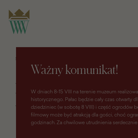
do
do menu
wyszukiwarki
treści
głównego
Strona główna
Dzieje się
Edukacja
Ferie z pomysłem
Ważny komunikat!
Ferie z pomysłem
W dniach 8-15 VIII na terenie muzeum realizowa
historycznego. Pałac będzie cały czas otwarty d
dziedziniec (w sobotę 8 VIII) i część ogrodów
filmowy może być atrakcją dla gości, choć ogr
moc propozycji dla pasjonatów
godzinach. Za chwilowe utrudnienia serdecznie
nauki, sztuki i natury