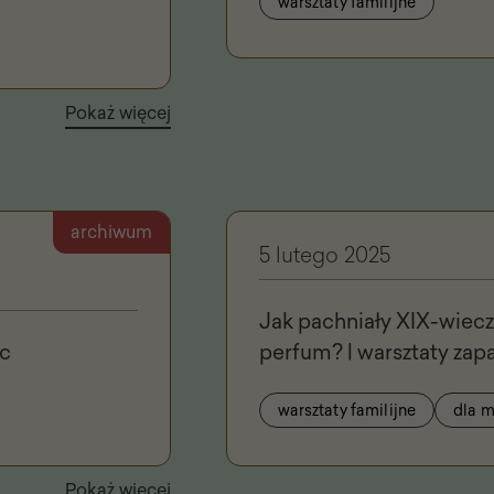
warsztaty familijne
Pokaż więcej
archiwum
5 lutego 2025
Jak pachniały XIX-wiecz
ec
perfum? | warsztaty za
warsztaty familijne
dla m
Pokaż więcej