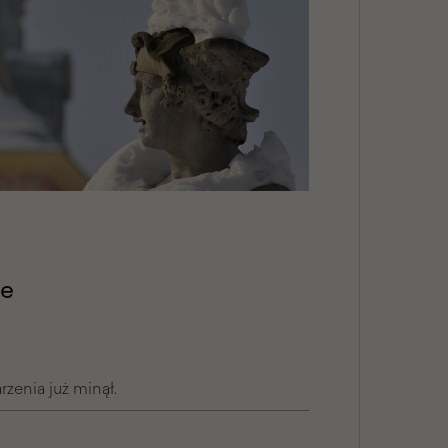
je
zenia już minął.