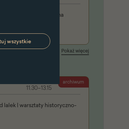
ody | spacer do Morysina
uj wszystkie
Pokaż więcej
archiwum
11.30–13.15
lalek | warsztaty historyczno-