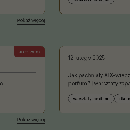
Pokaż więcej
archiwum
12 lutego 2025
Jak pachniały XIX-wiecz
ec
perfum? | warsztaty za
warsztaty familijne
dla m
Pokaż więcej