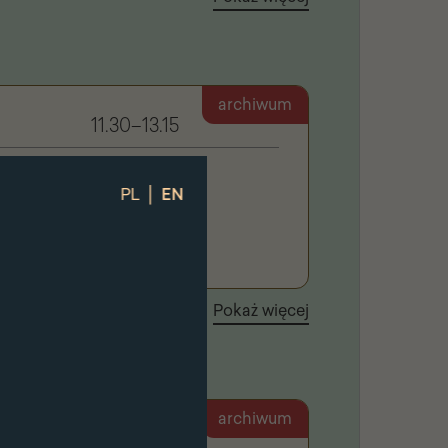
archiwum
11.30–13.15
| warsztaty kaligrafii
|
PL
EN
łodzieży i dorosłych
Pokaż więcej
archiwum
11:00–14:00