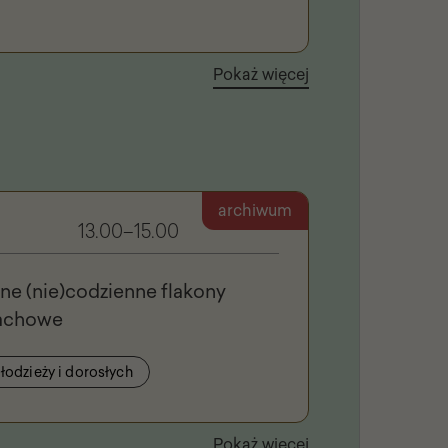
Pokaż więcej
archiwum
13.00–15.00
ne (nie)codzienne flakony
pachowe
łodzieży i dorosłych
Pokaż więcej