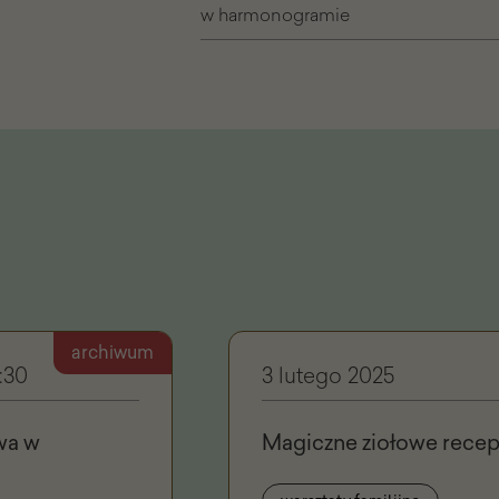
w harmonogramie
archiwum
:30
3 lutego 2025
wa w
Magiczne ziołowe recept