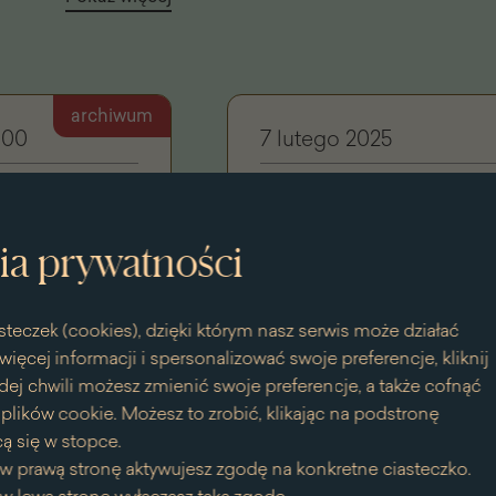
archiwum
.00
7 lutego 2025
apeutyczne
Królewska sztuka relaksu 
ia prywatności
warsztaty familijne
dla m
steczek (cookies), dzięki którym nasz serwis może działać
Pokaż więcej
więcej informacji i spersonalizować swoje preferencje, kliknij
dej chwili możesz zmienić swoje preferencje, a także cofnąć
lików cookie. Możesz to zrobić, klikając na podstronę
ą się w stopce.
archiwum
w prawą stronę aktywujesz zgodę na konkretne ciasteczko.
:00
8 lutego 2025