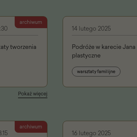
archiwum
:30
14 lutego 2025
taty tworzenia
Podróże w karecie Jana I
plastyczne
warsztaty familijne
Pokaż więcej
archiwum
3.15
16 lutego 2025