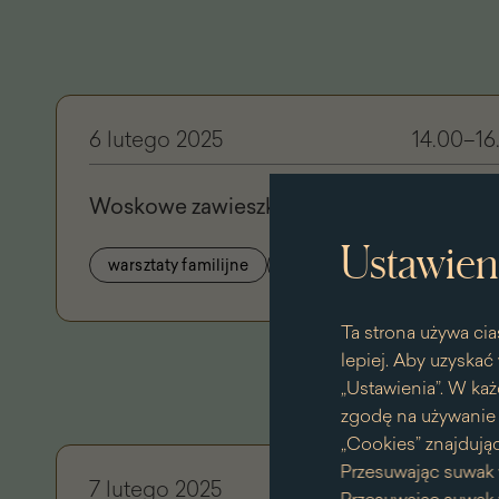
6 lutego 2025
14.00–16
Woskowe zawieszki I warsztaty aromater
Ustawien
warsztaty familijne
dla młodzieży i dorosłych
Ta strona używa cia
lepiej. Aby uzyskać 
„Ustawienia”. W każ
zgodę na używanie p
„Cookies” znajdując
Przesuwając suwak 
7 lutego 2025
13:00–15