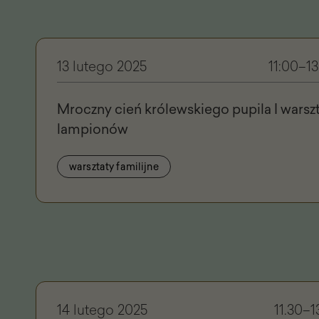
13 lutego 2025
11:00–13
Mroczny cień królewskiego pupila I warsz
lampionów
warsztaty familijne
14 lutego 2025
11.30–1