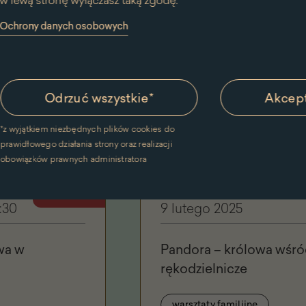
w lewą stronę wyłączasz taką zgodę.
y Ochrony danych osobowych
Na tropie zimowej przyg
warsztaty familijne
Odrzuć wszystkie
*
Akcept
Pokaż więcej
*
z wyjątkiem niezbędnych plików cookies do
prawidłowego działania strony oraz realizacji
obowiązków prawnych administratora
archiwum
:30
9 lutego 2025
wa w
Pandora – królowa wśród 
rękodzielnicze
warsztaty familijne