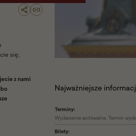
e
ie się,
jecie z nami
Najważniejsze informac
lbo
sze
Terminy:
Wydarzenie archiwalne. Termin wydar
Bilety: